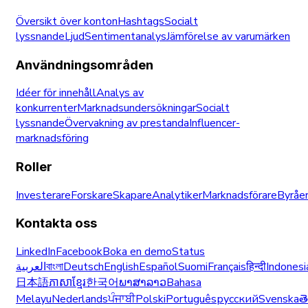
Översikt över konton
Hashtags
Socialt
lyssnande
Ljud
Sentimentanalys
Jämförelse av varumärken
Användningsområden
Idéer för innehåll
Analys av
konkurrenter
Marknadsundersökningar
Socialt
lyssnande
Övervakning av prestanda
Influencer-
marknadsföring
Roller
Investerare
Forskare
Skapare
Analytiker
Marknadsförare
Byråe
Kontakta oss
LinkedIn
Facebook
Boka en demo
Status
العربية
বাংলা
Deutsch
English
Español
Suomi
Français
हिन्दी
Indonesi
日本語
ភាសាខ្មែរ
한국어
ພາສາລາວ
Bahasa
Melayu
Nederlands
ਪੰਜਾਬੀ
Polski
Português
русский
Svenska
త