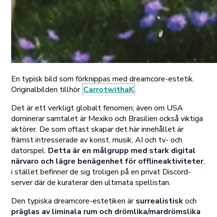
En typisk bild som förknippas med dreamcore-estetik.
Originalbilden tillhör
CarrotwithaK
.
Det är ett verkligt globalt fenomen; även om USA
dominerar samtalet är Mexiko och Brasilien också viktiga
aktörer. De som oftast skapar det här innehållet är
främst intresserade av konst, musik, AI och tv- och
datorspel.
Detta är en målgrupp med stark digital
närvaro och lägre benägenhet för offlineaktiviteter
,
i stället befinner de sig troligen på en privat Discord-
server där de kuraterar den ultimata spellistan.
Den typiska dreamcore-estetiken är
surrealistisk
och
präglas av liminala rum och drömlika/mardrömslika