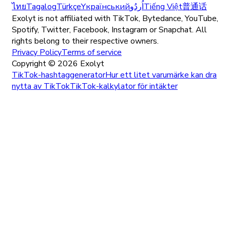
ไทย
Tagalog
Türkçe
Yкраїнський
اُردُو
Tiếng Việt
普通话
Exolyt is not affiliated with TikTok, Bytedance, YouTube,
Spotify, Twitter, Facebook, Instagram or Snapchat. All
rights belong to their respective owners.
Privacy Policy
Terms of service
Copyright ©
2026
Exolyt
TikTok-hashtaggenerator
Hur ett litet varumärke kan dra
nytta av TikTok
TikTok-kalkylator för intäkter