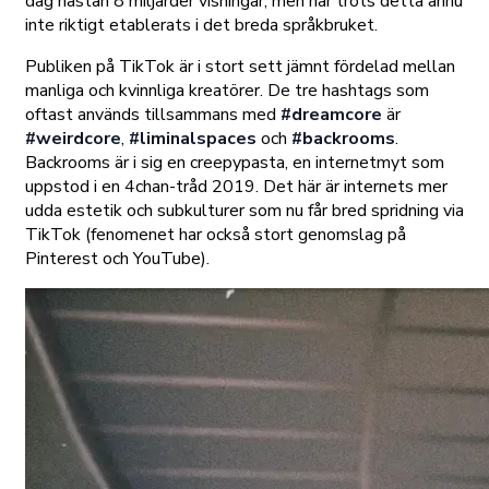
dag nästan 8 miljarder visningar, men har trots detta ännu
inte riktigt etablerats i det breda språkbruket.
Publiken på TikTok är i stort sett jämnt fördelad mellan
manliga och kvinnliga kreatörer. De tre hashtags som
oftast används tillsammans med
#dreamcore
är
#weirdcore
,
#liminalspaces
och
#backrooms
.
Backrooms är i sig en creepypasta, en internetmyt som
uppstod i en 4chan-tråd 2019. Det här är internets mer
udda estetik och subkulturer som nu får bred spridning via
TikTok (fenomenet har också stort genomslag på
Pinterest och YouTube).