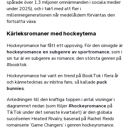
spårade över 1,3 miljoner omnämnanden i sociala medier
under 2025), och i takt med att fler i
millenniegenerationen når medelåldern förväntas den
fortsätta växa.
Kärleksromaner med hockeytema
Hockeyromance har fått ett uppsving. För den oinvigde är
hockeyromance en subgenre av sportromance
, som i
sin tur är en subgenre av romance, den största genren på
#booktok.
Hockeyromance har varit en trend på BookTok i flera år
och kännetecknas av inbitna fans, så kallade
puck
bunnies
.
Anledningen till den kraftiga toppen i antal visningar i
diagrammet nedan (som följer
#hockeyromance
på
TikTok under det senaste kvartalet) är den globala
succéserien Heated Rivalry, baserad på Rachel Reids
romanserie ’Game Changers’ i genren hockeyromance.