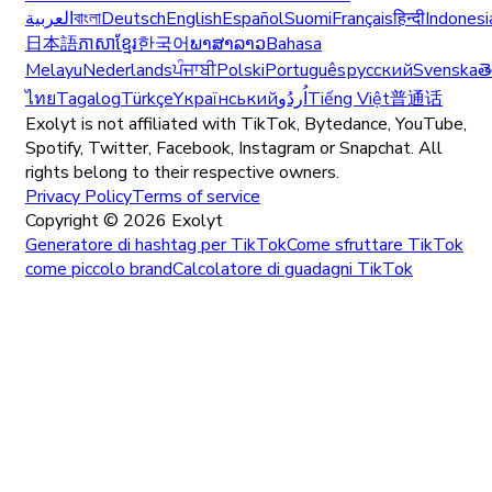
العربية
বাংলা
Deutsch
English
Español
Suomi
Français
हिन्दी
Indonesi
日本語
ភាសាខ្មែរ
한국어
ພາສາລາວ
Bahasa
Melayu
Nederlands
ਪੰਜਾਬੀ
Polski
Português
русский
Svenska
త
ไทย
Tagalog
Türkçe
Yкраїнський
اُردُو
Tiếng Việt
普通话
Exolyt is not affiliated with TikTok, Bytedance, YouTube,
Spotify, Twitter, Facebook, Instagram or Snapchat. All
rights belong to their respective owners.
Privacy Policy
Terms of service
Copyright ©
2026
Exolyt
Generatore di hashtag per TikTok
Come sfruttare TikTok
come piccolo brand
Calcolatore di guadagni TikTok