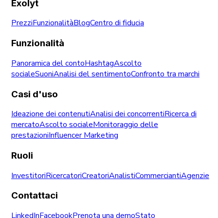
Exolyt
Prezzi
Funzionalità
Blog
Centro di fiducia
Funzionalità
Panoramica del conto
Hashtag
Ascolto
sociale
Suoni
Analisi del sentimento
Confronto tra marchi
Casi d'uso
Ideazione dei contenuti
Analisi dei concorrenti
Ricerca di
mercato
Ascolto sociale
Monitoraggio delle
prestazioni
Influencer Marketing
Ruoli
Investitori
Ricercatori
Creatori
Analisti
Commercianti
Agenzie
Contattaci
LinkedIn
Facebook
Prenota una demo
Stato