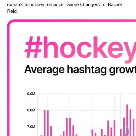
romanzi di hockey romance “Game Changers” di Rachel
Reid.