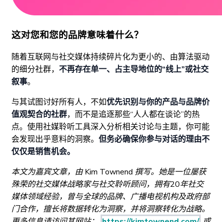
这对您和您的品牌意味着什么？
随着互联网与社交媒体持续碎片化为更小的、由算法驱动
的细分社群，
不再存在单一、占主导地位的“线上”或社交
叙事
。
与其试图讨好所有人，不如
优先识别与你的产品与品牌价
值观契合的社群
，而不是追逐那些“人人都在谈论”的热
点。使用社媒聆听工具深入分析相关讨论与主题，你可能
会发现出乎意料的洞察。
但务必确保你参与对话的理由不
仅仅是销售机会。
本文为嘉宾文章，由 Kim Townend 撰写。她是一位屡获
殊荣的社交媒体战略家与社交聆听顾问，拥有20年社交
媒体领域经验，曾与全球的品牌、广播电视机构及政府部
门合作，擅长将数据转化为洞察，并将洞察转化为战略。
更多信息请访问其网站：
https://kimtownend.com/
或