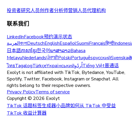
投资者
研究人员
创作者
分析师
营销人员
代理机构
联系我们
LinkedIn
Facebook
预约演示
状态
العربية
বাংলা
Deutsch
English
Español
Suomi
Français
हिन्दी
Indonesi
日本語
ភាសាខ្មែរ
한국어
ພາສາລາວ
Bahasa
Melayu
Nederlands
ਪੰਜਾਬੀ
Polski
Português
русский
Svenska
త
ไทย
Tagalog
Türkçe
Yкраїнський
اُردُو
Tiếng Việt
普通话
Exolyt is not affiliated with TikTok, Bytedance, YouTube,
Spotify, Twitter, Facebook, Instagram or Snapchat. All
rights belong to their respective owners.
Privacy Policy
Terms of service
Copyright ©
2026
Exolyt
TikTok 话题标签生成器
小品牌如何从 TikTok 中受益
TikTok 收益计算器