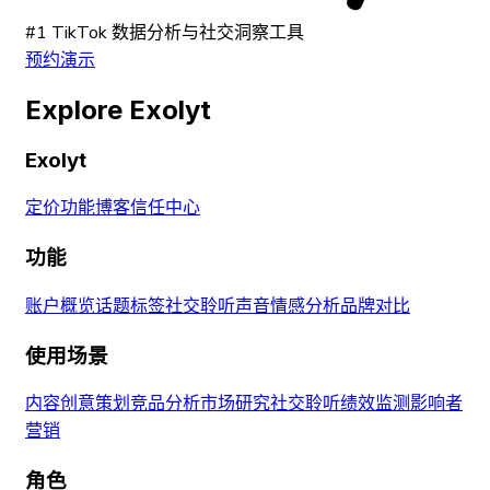
#1 TikTok 数据分析与社交洞察工具
预约演示
Explore Exolyt
Exolyt
定价
功能
博客
信任中心
功能
账户概览
话题标签
社交聆听
声音
情感分析
品牌对比
使用场景
内容创意策划
竞品分析
市场研究
社交聆听
绩效监测
影响者
营销
角色