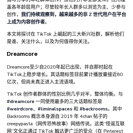
盖各年龄层用户；尽管较年长人群多以浏览为主、少参与
创作，
我们持续观察到，越来越多的非 Z 世代用户在平台
上成为内容创作者
。
本文将探讨在 TikTok 上崛起的三大新兴社群，解析他们
是谁、关注什么，以及为何值得你关注。
Dreamcore
Dreamcore至少自2020年起已出现，并自那时起在
TikTok上稳步增长。其话题标签目前累计播放量接近80
亿次，但尚未真正进入主流语境。
TikTok 创作者群体的性别比例几乎对半，整体均衡。与
#dreamcore
一同使用最多的三大话题标签是
#weirdcore
、
#liminalspaces
和
#backrooms
。其中
Backrooms 概念本身源自 2019 年 4chan 帖子的
creepypasta（网传恐怖故事）网络传说。这类“怪诞互联
网”文化正通过 TikTok 触达更广泛的受众（在 Pinterest