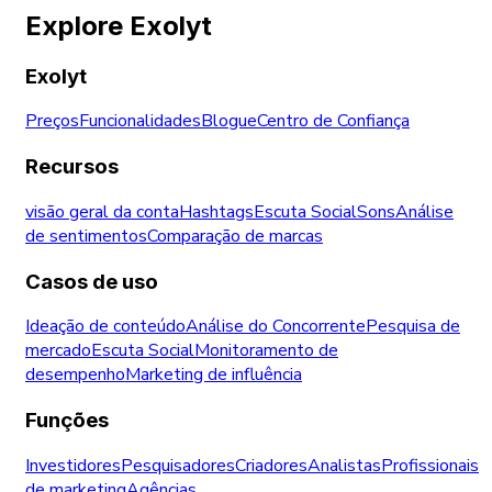
Explore Exolyt
Exolyt
Preços
Funcionalidades
Blogue
Centro de Confiança
Recursos
visão geral da conta
Hashtags
Escuta Social
Sons
Análise
de sentimentos
Comparação de marcas
Casos de uso
Ideação de conteúdo
Análise do Concorrente
Pesquisa de
mercado
Escuta Social
Monitoramento de
desempenho
Marketing de influência
Funções
Investidores
Pesquisadores
Criadores
Analistas
Profissionais
de marketing
Agências