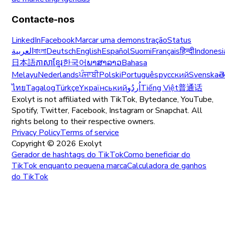
Contacte-nos
LinkedIn
Facebook
Marcar uma demonstração
Status
العربية
বাংলা
Deutsch
English
Español
Suomi
Français
हिन्दी
Indonesi
日本語
ភាសាខ្មែរ
한국어
ພາສາລາວ
Bahasa
Melayu
Nederlands
ਪੰਜਾਬੀ
Polski
Português
русский
Svenska
త
ไทย
Tagalog
Türkçe
Yкраїнський
اُردُو
Tiếng Việt
普通话
Exolyt is not affiliated with TikTok, Bytedance, YouTube,
Spotify, Twitter, Facebook, Instagram or Snapchat. All
rights belong to their respective owners.
Privacy Policy
Terms of service
Copyright ©
2026
Exolyt
Gerador de hashtags do TikTok
Como beneficiar do
TikTok enquanto pequena marca
Calculadora de ganhos
do TikTok