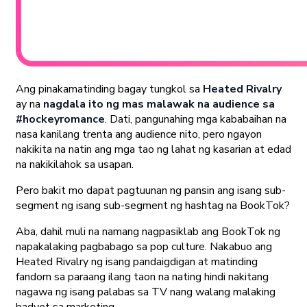
Ang pinakamatinding bagay tungkol sa
Heated Rivalry
ay na
nagdala ito ng mas malawak na audience sa
#hockeyromance
. Dati, pangunahing mga kababaihan na
nasa kanilang trenta ang audience nito, pero ngayon
nakikita na natin ang mga tao ng lahat ng kasarian at edad
na nakikilahok sa usapan.
Pero bakit mo dapat pagtuunan ng pansin ang isang sub-
segment ng isang sub-segment ng hashtag na BookTok?
Aba, dahil muli na namang nagpasiklab ang BookTok ng
napakalaking pagbabago sa pop culture. Nakabuo ang
Heated Rivalry ng isang pandaigdigan at matinding
fandom sa paraang ilang taon na nating hindi nakitang
nagawa ng isang palabas sa TV nang walang malaking
badyet sa marketing.