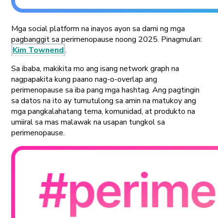
Mga social platform na inayos ayon sa dami ng mga
pagbanggit sa perimenopause noong 2025. Pinagmulan:
Kim Townend
.
Sa ibaba, makikita mo ang isang network graph na
nagpapakita kung paano nag-o-overlap ang
perimenopause sa iba pang mga hashtag. Ang pagtingin
sa datos na ito ay tumutulong sa amin na matukoy ang
mga pangkalahatang tema, komunidad, at produkto na
umiiral sa mas malawak na usapan tungkol sa
perimenopause.