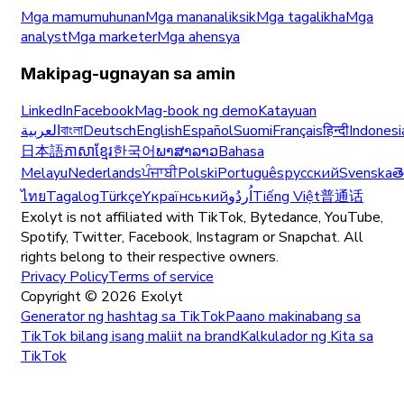
Mga mamumuhunan
Mga mananaliksik
Mga tagalikha
Mga
analyst
Mga marketer
Mga ahensya
Makipag-ugnayan sa amin
LinkedIn
Facebook
Mag-book ng demo
Katayuan
العربية
বাংলা
Deutsch
English
Español
Suomi
Français
हिन्दी
Indonesi
日本語
ភាសាខ្មែរ
한국어
ພາສາລາວ
Bahasa
Melayu
Nederlands
ਪੰਜਾਬੀ
Polski
Português
русский
Svenska
త
ไทย
Tagalog
Türkçe
Yкраїнський
اُردُو
Tiếng Việt
普通话
Exolyt is not affiliated with TikTok, Bytedance, YouTube,
Spotify, Twitter, Facebook, Instagram or Snapchat. All
rights belong to their respective owners.
Privacy Policy
Terms of service
Copyright ©
2026
Exolyt
Generator ng hashtag sa TikTok
Paano makinabang sa
TikTok bilang isang maliit na brand
Kalkulador ng Kita sa
TikTok