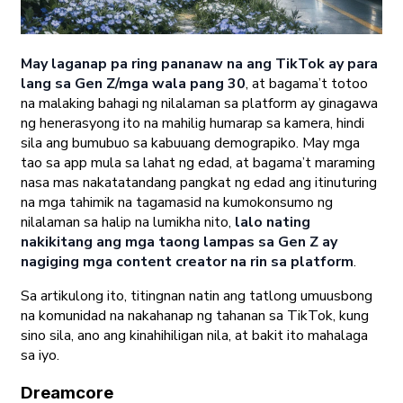
May laganap pa ring pananaw na ang TikTok ay para
lang sa Gen Z/mga wala pang 30
, at bagama’t totoo
na malaking bahagi ng nilalaman sa platform ay ginagawa
ng henerasyong ito na mahilig humarap sa kamera, hindi
sila ang bumubuo sa kabuuang demograpiko. May mga
tao sa app mula sa lahat ng edad, at bagama’t maraming
nasa mas nakatatandang pangkat ng edad ang itinuturing
na mga tahimik na tagamasid na kumokonsumo ng
nilalaman sa halip na lumikha nito,
lalo nating
nakikitang ang mga taong lampas sa Gen Z ay
nagiging mga content creator na rin sa platform
.
Sa artikulong ito, titingnan natin ang tatlong umuusbong
na komunidad na nakahanap ng tahanan sa TikTok, kung
sino sila, ano ang kinahihiligan nila, at bakit ito mahalaga
sa iyo.
Dreamcore