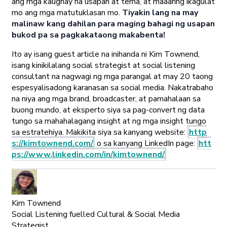
ang mga kaugnay na usapan at tema, at maaaring ikagulat
mo ang mga matutuklasan mo.
Tiyakin lang na may
malinaw kang dahilan para maging bahagi ng usapan
bukod pa sa pagkakataong makabenta!
Ito ay isang guest article na inihanda ni Kim Townend,
isang kinikilalang social strategist at social listening
consultant na nagwagi ng mga parangal at may 20 taong
espesyalisadong karanasan sa social media. Nakatrabaho
na niya ang mga brand, broadcaster, at pamahalaan sa
buong mundo, at eksperto siya sa pag-convert ng data
tungo sa mahahalagang insight at ng mga insight tungo
sa estratehiya. Makikita siya sa kanyang website:
http
s://kimtownend.com/
o sa kanyang LinkedIn page:
htt
ps://www.linkedin.com/in/kimtownend/
Kim Townend
Social Listening fuelled Cultural & Social Media
Strategist