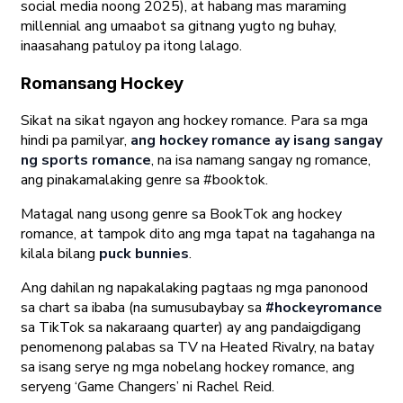
social media noong 2025), at habang mas maraming
millennial ang umaabot sa gitnang yugto ng buhay,
inaasahang patuloy pa itong lalago.
Romansang Hockey
Sikat na sikat ngayon ang hockey romance. Para sa mga
hindi pa pamilyar,
ang hockey romance ay isang sangay
ng sports romance
, na isa namang sangay ng romance,
ang pinakamalaking genre sa #booktok.
Matagal nang usong genre sa BookTok ang hockey
romance, at tampok dito ang mga tapat na tagahanga na
kilala bilang
puck bunnies
.
Ang dahilan ng napakalaking pagtaas ng mga panonood
sa chart sa ibaba (na sumusubaybay sa
#hockeyromance
sa TikTok sa nakaraang quarter) ay ang pandaigdigang
penomenong palabas sa TV na Heated Rivalry, na batay
sa isang serye ng mga nobelang hockey romance, ang
seryeng ‘Game Changers’ ni Rachel Reid.