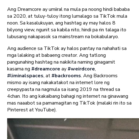
Ang Dreamcore ay umiiral na mula pa noong hindi bababa
sa 2020, at tuluy-tuloy itong lumalago sa TikTok mula
noon. Sa kasalukuyan, ang hashtag ay may halos 8
bilyong view, ngunit sa kabila nito, hindi pa rin talaga ito
lubusang nakapasok sa mainstream na bokabularyo.
Ang audience sa TikTok ay halos pantay na nahahati sa
mga lalaking at babaeng creator. Ang tatlong
pangunahing hashtag na nakikita naming ginagamit
kasama ng
#dreamcore
ay
#weirdcore
,
#liminalspaces
, at
#backrooms
. Ang Backrooms
mismo ay isang nakakatakot na internet lore ng
creepypasta na nagmula sa isang 2019 na thread sa
4chan. Ito ang kakaibang bahagi ng internet na ginawang
mas naaabot sa pamamagitan ng TikTok (malaki rin ito sa
Pinterest at YouTube).