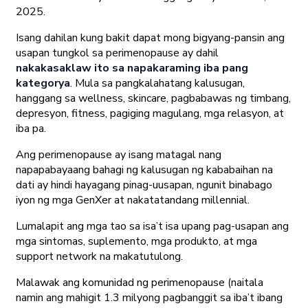
2025.
Isang dahilan kung bakit dapat mong bigyang-pansin ang
usapan tungkol sa perimenopause ay dahil
nakakasaklaw ito sa napakaraming iba pang
kategorya
. Mula sa pangkalahatang kalusugan,
hanggang sa wellness, skincare, pagbabawas ng timbang,
depresyon, fitness, pagiging magulang, mga relasyon, at
iba pa.
Ang perimenopause ay isang matagal nang
napapabayaang bahagi ng kalusugan ng kababaihan na
dati ay hindi hayagang pinag-uusapan, ngunit binabago
iyon ng mga GenXer at nakatatandang millennial.
Lumalapit ang mga tao sa isa’t isa upang pag-usapan ang
mga sintomas, suplemento, mga produkto, at mga
support network na makatutulong.
Malawak ang komunidad ng perimenopause (naitala
namin ang mahigit 1.3 milyong pagbanggit sa iba’t ibang