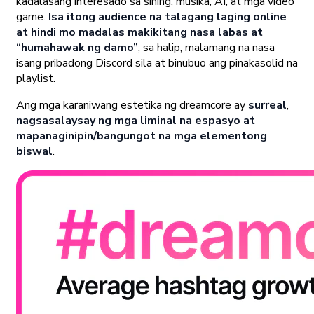
kadalasang interesado sa sining, musika, AI, at mga video
game.
Isa itong audience na talagang laging online
at hindi mo madalas makikitang nasa labas at
“humahawak ng damo”
; sa halip, malamang na nasa
isang pribadong Discord sila at binubuo ang pinakasolid na
playlist.
Ang mga karaniwang estetika ng dreamcore ay
surreal
,
nagsasalaysay ng mga liminal na espasyo at
mapanaginipin/bangungot na mga elementong
biswal
.