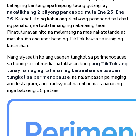
bahagi ng kanilang apatnapung taong gulang, ay
nakalikha ng 2 bilyong panonood mula Ene 25–Ene
26
. Kalahati ito ng kabuuang 4 bilyong panonood sa lahat
ng panahon, sa loob lamang ng nakaraang taon.
Pinatutunayan nito na malamang na mas nakatatanda at
mas iba-iba ang user base ng TikTok kaysa sa iniisip ng
karamihan.
Nang siyasatin ko ang usapan tungkol sa perimenopause
sa buong social media, natuklasan kong
ang TikTok ang
tunay na naging tahanan ng karamihan sa usapan
tungkol sa perimenopause
, na nalampasan pa maging
ang Instagram, ang tradisyonal na online na tahanan ng
mga babaeng 35 pataas.