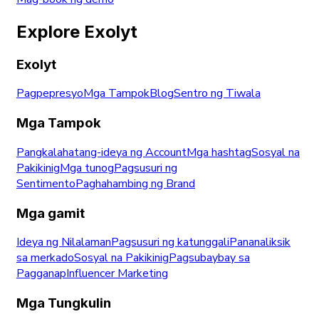
Explore Exolyt
Exolyt
Pagpepresyo
Mga Tampok
Blog
Sentro ng Tiwala
Mga Tampok
Pangkalahatang-ideya ng Account
Mga hashtag
Sosyal na
Pakikinig
Mga tunog
Pagsusuri ng
Sentimento
Paghahambing ng Brand
Mga gamit
Ideya ng Nilalaman
Pagsusuri ng katunggali
Pananaliksik
sa merkado
Sosyal na Pakikinig
Pagsubaybay sa
Pagganap
Influencer Marketing
Mga Tungkulin