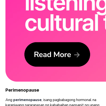
Perimenopause
Ang
perimenopause
, isang pagbabagong hormonal na
karaniwang nararanasan ng kababaihan pagsapit ng unang