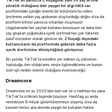
TikTok’un yalnızca Z Kuşağına, yani 30 yaş altına
yönelik olduğuna dair yaygın bir algı hâlâ var
;
platformdaki içeriğin önemli bir bölümünü bu video
üretimine yatkın yaş grubunun oluşturduğu doğru olsa da,
platform kitlesi yalnızca onlardan oluşmuyor.
Uygulamada her yaştan kullanıcı bulunuyor ve daha ileri
yaş grupları çoğunlukla içerik üretmekten çok tüketen
pasif izleyiciler olarak görülse de,
Z Kuşağı dışındaki
kullanıcıların da platformda giderek daha fazla
içerik üreticisine dönüştüğünü görüyoruz
.
Bu yazıda, TikTok’ta kendine yer edinen üç yükselen
topluluğu; kim olduklarını, neyle ilgilendiklerini ve bunun
sizin için neden önemli olduğunu inceleyeceğiz.
Dreamcore
Dreamcore en az 2020'den beri var ve o tarihten bu yana
TikTok'ta istikrarlı biçimde büyüyor. Hashtag şu anda
neredeyse 8 milyar görüntülenmeye ulaşmış olsa da,
kavram henüz ana akımda yaygın bir kullanım haline