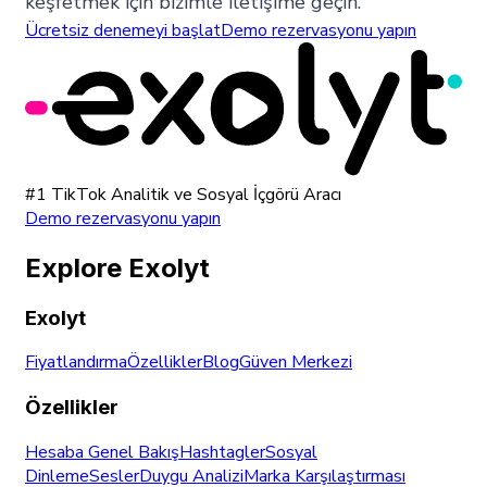
keşfetmek için bizimle iletişime geçin.
Ücretsiz denemeyi başlat
Demo rezervasyonu yapın
#1 TikTok Analitik ve Sosyal İçgörü Aracı
Demo rezervasyonu yapın
Explore Exolyt
Exolyt
Fiyatlandırma
Özellikler
Blog
Güven Merkezi
Özellikler
Hesaba Genel Bakış
Hashtagler
Sosyal
Dinleme
Sesler
Duygu Analizi
Marka Karşılaştırması