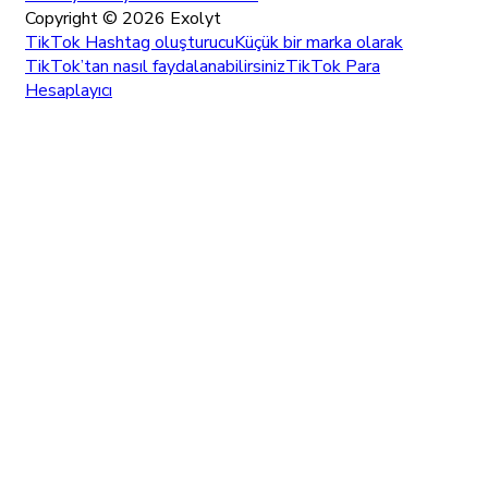
Copyright ©
2026
Exolyt
TikTok Hashtag oluşturucu
Küçük bir marka olarak
TikTok’tan nasıl faydalanabilirsiniz
TikTok Para
Hesaplayıcı