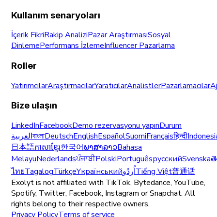
Kullanım senaryoları
İçerik Fikri
Rakip Analizi
Pazar Araştırması
Sosyal
Dinleme
Performans İzleme
Influencer Pazarlama
Roller
Yatırımcılar
Araştırmacılar
Yaratıcılar
Analistler
Pazarlamacılar
A
Bize ulaşın
LinkedIn
Facebook
Demo rezervasyonu yapın
Durum
العربية
বাংলা
Deutsch
English
Español
Suomi
Français
हिन्दी
Indonesi
日本語
ភាសាខ្មែរ
한국어
ພາສາລາວ
Bahasa
Melayu
Nederlands
ਪੰਜਾਬੀ
Polski
Português
русский
Svenska
త
ไทย
Tagalog
Türkçe
Yкраїнський
اُردُو
Tiếng Việt
普通话
Exolyt is not affiliated with TikTok, Bytedance, YouTube,
Spotify, Twitter, Facebook, Instagram or Snapchat. All
rights belong to their respective owners.
Privacy Policy
Terms of service