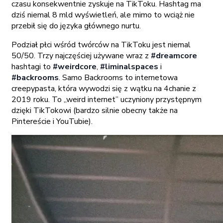
czasu konsekwentnie zyskuje na TikToku. Hashtag ma
dziś niemal 8 mld wyświetleń, ale mimo to wciąż nie
przebił się do języka głównego nurtu.
Podział płci wśród twórców na TikToku jest niemal
50/50. Trzy najczęściej używane wraz z
#dreamcore
hashtagi to
#weirdcore
,
#liminalspaces
i
#backrooms
. Samo Backrooms to internetowa
creepypasta, która wywodzi się z wątku na 4chanie z
2019 roku. To „weird internet” uczyniony przystępnym
dzięki TikTokowi (bardzo silnie obecny także na
Pintereście i YouTubie).