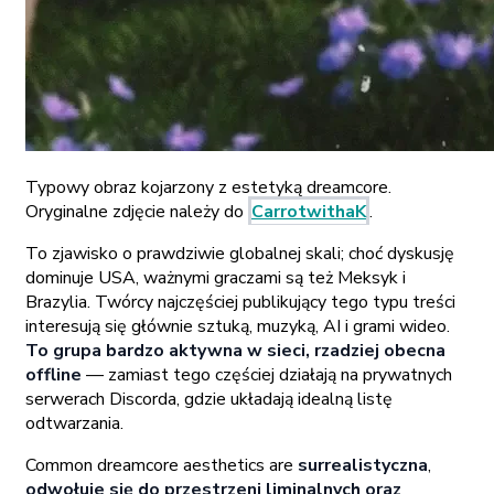
Typowy obraz kojarzony z estetyką dreamcore.
Oryginalne zdjęcie należy do
CarrotwithaK
.
To zjawisko o prawdziwie globalnej skali; choć dyskusję
dominuje USA, ważnymi graczami są też Meksyk i
Brazylia. Twórcy najczęściej publikujący tego typu treści
interesują się głównie sztuką, muzyką, AI i grami wideo.
To grupa bardzo aktywna w sieci, rzadziej obecna
offline
— zamiast tego częściej działają na prywatnych
serwerach Discorda, gdzie układają idealną listę
odtwarzania.
Common dreamcore aesthetics are
surrealistyczna
,
odwołuje się do przestrzeni liminalnych oraz