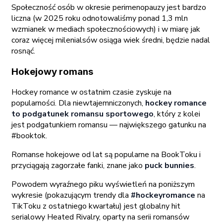
Społeczność osób w okresie perimenopauzy jest bardzo
liczna (w 2025 roku odnotowaliśmy ponad 1,3 mln
wzmianek w mediach społecznościowych) i w miarę jak
coraz więcej milenialsów osiąga wiek średni, będzie nadal
rosnąć.
Hokejowy romans
Hockey romance w ostatnim czasie zyskuje na
popularności. Dla niewtajemniczonych,
hockey romance
to podgatunek romansu sportowego
, który z kolei
jest podgatunkiem romansu — największego gatunku na
#booktok.
Romanse hokejowe od lat są popularne na BookToku i
przyciągają zagorzałe fanki, znane jako
puck bunnies
.
Powodem wyraźnego piku wyświetleń na poniższym
wykresie (pokazującym trendy dla
#hockeyromance
na
TikToku z ostatniego kwartału) jest globalny hit
serialowy Heated Rivalry, oparty na serii romansów