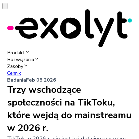
Produkt
Rozwiązania
Zasoby
Cennik
Badania
Feb 08 2026
Trzy wschodzące
społeczności na TikToku,
które wejdą do mainstreamu
w 2026 r.
TikTok w 2026 r. nie jest już definiowany przez