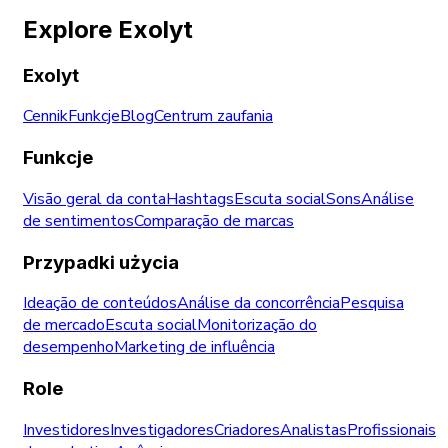
Explore Exolyt
Exolyt
Cennik
Funkcje
Blog
Centrum zaufania
Funkcje
Visão geral da conta
Hashtags
Escuta social
Sons
Análise
de sentimentos
Comparação de marcas
Przypadki użycia
Ideação de conteúdos
Análise da concorrência
Pesquisa
de mercado
Escuta social
Monitorização do
desempenho
Marketing de influência
Role
Investidores
Investigadores
Criadores
Analistas
Profissionais