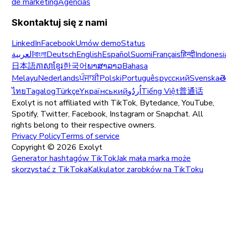
de marketing
Agências
Skontaktuj się z nami
LinkedIn
Facebook
Umów demo
Status
العربية
বাংলা
Deutsch
English
Español
Suomi
Français
हिन्दी
Indonesi
日本語
ភាសាខ្មែរ
한국어
ພາສາລາວ
Bahasa
Melayu
Nederlands
ਪੰਜਾਬੀ
Polski
Português
русский
Svenska
త
ไทย
Tagalog
Türkçe
Yкраїнський
اُردُو
Tiếng Việt
普通话
Exolyt is not affiliated with TikTok, Bytedance, YouTube,
Spotify, Twitter, Facebook, Instagram or Snapchat. All
rights belong to their respective owners.
Privacy Policy
Terms of service
Copyright ©
2026
Exolyt
Generator hashtagów TikTok
Jak mała marka może
skorzystać z TikToka
Kalkulator zarobków na TikToku