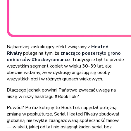
Najbardziej zaskakujący efekt związany z
Heated
Rivalry
polega na tym, że
znacząco poszerzyło grono
odbiorców #hockeyromance
. Tradycyjnie był to przede
wszystkim segment kobiet w wieku 30–39 lat, ale
obecnie widzimy, że w dyskusję angażują się osoby
wszystkich płci i w różnych grupach wiekowych.
Dlaczego jednak powinni Państwo zwracać uwagę na
niszę w niszy hashtagu #BookTok?
Powód? Po raz kolejny to BookTok napędził potężną
zmianę w popkulturze. Serial Heated Rivalry zbudował
globalną, niezwykle zaangażowaną społeczność fanów
— w skali, jakiej od lat nie osiągnął żaden serial bez