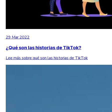
29 Mar 2022
¿Qué son las historias de TikTok?
Lee más sobre qué son las historias de TikTok