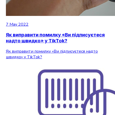
7 May 2022
Як виправити помилку «Ви підписуєтеся
надто швидко» у TikTok?
Як виправити помилку «Ви підписуєтеся надто
швидко» у TikTok?