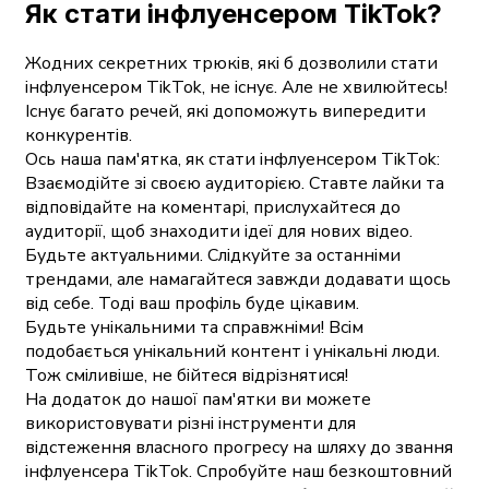
Як стати інфлуенсером TikTok?
Жодних секретних трюків, які б дозволили стати
інфлуенсером TikTok, не існує. Але не хвилюйтесь!
Існує багато речей, які допоможуть випередити
конкурентів.
Ось наша пам'ятка, як стати інфлуенсером TikTok:
Взаємодійте зі своєю аудиторією. Ставте лайки та
відповідайте на коментарі, прислухайтеся до
аудиторії, щоб знаходити ідеї для нових відео.
Будьте актуальними. Слідкуйте за останніми
трендами, але намагайтеся завжди додавати щось
від себе. Тоді ваш профіль буде цікавим.
Будьте унікальними та справжніми! Всім
подобається унікальний контент і унікальні люди.
Тож сміливіше, не бійтеся відрізнятися!
На додаток до нашої пам'ятки ви можете
використовувати різні інструменти для
відстеження власного прогресу на шляху до звання
інфлуенсера TikTok. Спробуйте наш безкоштовний