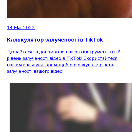
14 Mar 2022
Калькулятор залученості в TikTok
Дізнайтеся за допомогою нашого інструмента свій
рівень залученості відео в TikTok! Скористайтеся
нашим калькулятором, щоб розрахувати рівень
залученості вашого відео!