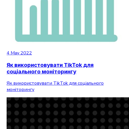
4 May 2022
Як використовувати TikTok для
соціального моніторингу
Як використовувати TikTok для соціального
моніторингу