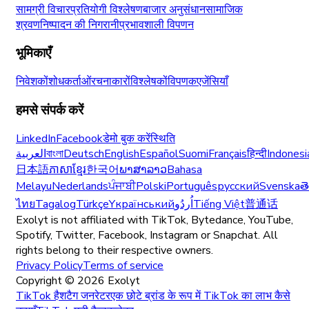
सामग्री विचार
प्रतियोगी विश्लेषण
बाजार अनुसंधान
सामाजिक
श्रवण
निष्पादन की निगरानी
प्रभावशाली विपणन
भूमिकाएँ
निवेशकों
शोधकर्ताओं
रचनाकारों
विश्लेषकों
विपणक
एजेंसियाँ
हमसे संपर्क करें
LinkedIn
Facebook
डेमो बुक करें
स्थिति
العربية
বাংলা
Deutsch
English
Español
Suomi
Français
हिन्दी
Indonesi
日本語
ភាសាខ្មែរ
한국어
ພາສາລາວ
Bahasa
Melayu
Nederlands
ਪੰਜਾਬੀ
Polski
Português
русский
Svenska
త
ไทย
Tagalog
Türkçe
Yкраїнський
اُردُو
Tiếng Việt
普通话
Exolyt is not affiliated with TikTok, Bytedance, YouTube,
Spotify, Twitter, Facebook, Instagram or Snapchat. All
rights belong to their respective owners.
Privacy Policy
Terms of service
Copyright ©
2026
Exolyt
TikTok हैशटैग जनरेटर
एक छोटे ब्रांड के रूप में TikTok का लाभ कैसे