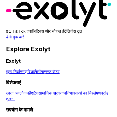
#1 TikTok एनालिटिक्स और सोशल इंटेलिजेंस टूल
डेमो बुक करें
Explore Exolyt
Exolyt
मूल्य निर्धारण
सुविधाएँ
ब्लॉग
ट्रस्ट सेंटर
विशेषताएं
खाता अवलोकन
हैशटैग
सामाजिक श्रवण
ध्वनि
भावनाओं का विश्लेषण
ब्रांड
तुलना
उपयोग के मामले