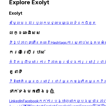
Explore Exolyt
Exolyt
តម្លៃ
មុខងារ
ប្លុក
មជ្ឈមណ្ឌលទំនុកចិត្ត
លក្ខណៈពិសេស
ទិដ្ឋភាពទូទៅនៃគណនី
Hashtags
ការស្តាប់សង្គម
សំ
ករណីប្រើប្រាស់
គំនិតខ្លឹមសារ
ការវិភាគគូប្រជែង
ការស្រាវជ្រាវ
តួនាទី
វិនិយោគិន
អ្នកស្រាវជ្រាវ
អ្នកបង្កើត
អ្នកវិ
ទាក់ទងមកយើងខ្ញុំ
LinkedIn
Facebook
កក់ការបង្ហាញសាកល្បង
ស្ថានភា