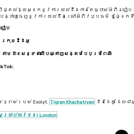
្បីផ្តល់ឱ្យអ្នកនូវការយល់ដឹងកាន់តែច្បាស់អំពីរបៀប
ងបង្ហាញចេញនូវការយល់ដឹងជ្រៅអំពីវប្បធម៌ ឬផ្នែកទីផ
របៀប
ក្រុមវីដេអូ
ារតាមដានសន្ទនាលើបណ្តាញសង្គមបែបប្រពៃណី
kTok:
់ខ្ពស់របស់ Exolyt,
Tigran Khachatryan
និង​ដៃគូ ដែលជ
សម្រាប់យុវជន) London