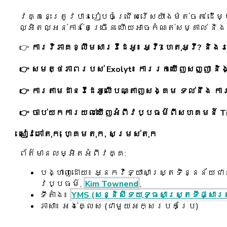
វគ្គនេះត្រូវបានរៀបចំជ្រើសរើសយ៉ាងម៉ត់ចត់ ដើម
ល្អិតល្អន់កាន់តែច្រើន ហើយអាចកំណត់សម្គាល់ និ
👉
ការវិភាគខ្លឹមសារវីដេអូ៖ អ្វី? ហេតុអ្វី? និង
👉 សមត្ថភាពរបស់ Exolyt៖ ការរកឃើញសញ្ញា និង
👉 ការតាមដានវីដេអូលើបណ្តាញសង្គម ទល់នឹង ក
👉 ចាប់យកការយល់ឃើញអំពីវប្បធម៌ពីសហគមន៍ Ti
សៀវភៅតុក, ហ្គេមតុក, សម្រស់តុក
ព័ត៌មានលម្អិតអំពីវគ្គ:
បង្ហាញដោយ៖ អ្នកវិទ្យាសាស្ត្រទិន្នន័យជាន
វប្បធម៌,
Kim Townend
,
ទីតាំង៖
YMS (សន្និសីទយុទ្ធសាស្ត្រទីផ្សារ
ភាសា៖ អង់គ្លេស (ជាមួយអក្សរបកប្រែ)