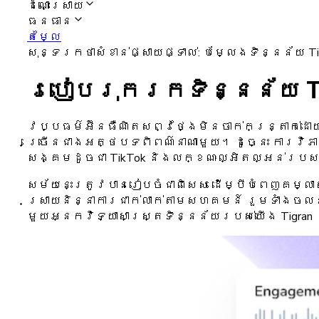
ដំណោះស្រាយ
ធនធាន
តម្លៃ
សុន្ទរកថាសំខាន់ផ្សាយផ្ទាល់: បម្លែងទិន្នន័យ T
របៀបរុករកទិន្នន័យ Tik
វប្បធម៌អ៊ីនធឺណិតសព្វថ្ងៃមិនចាក់កន្ត្រាក់ដោ
ច្រើនជាងអត្ថបទពិពណ៌នាណាមួយ។ ដូច្នេះ ការវិភា
សង្គមដូចជា TikTok និងលក្ខណៈល្អិតល្អន់របស់វា
សម័យនេះត្រូវបានរៀបចំជាពិសេស ដើម្បីបំពេញគម្ល
ស្រាយនិន្នាការជាក់លាក់តាមសហគមន៍ រួមទាំងចលនា
មួយអ្នកវិទ្យាសាស្ត្រទិន្នន័យរបស់យើង Tigran