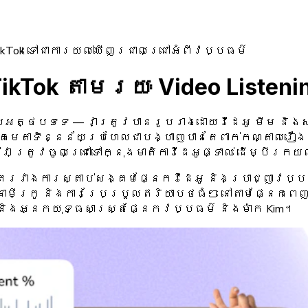
ikTok ទៅជាការយល់ឃើញជ្រាលជ្រៅអំពីវប្បធម៌
Tok តាមរយៈ Video Listeni
យអត្ថបទទេ — វាត្រូវបានរូបរាងដោយវីដេអូ មីម និងសញ
គមេតាទិន្នន័យប្រហែលជាបង្ហាញបានតែពាក់កណ្តាលរឿងប៉ុ
 ត្រូវចូលជ្រៅទៅក្នុងមាតិកាវីដេអូផ្ទាល់ ដើម្បីរក
ាតរវាងការស្តាប់សង្គមផ្នែកវីដេអូ និងប្រាជ្ញាវប្បធ
មីក្រូ និងការប្រែប្រួលឥរិយាបថធំៗ នៅតាមផ្នែកពេញនិ
 និងអ្នកយុទ្ធសាស្ត្រផ្នែកវប្បធម៌ និងម៉ាក Kim។