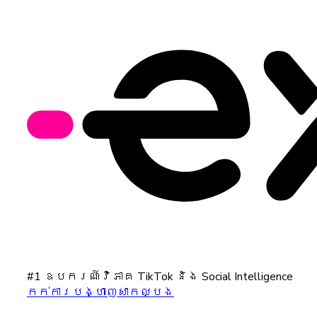
#1 ឧបករណ៍វិភាគ TikTok និង Social Intelligence
កក់ការបង្ហាញសាកល្បង