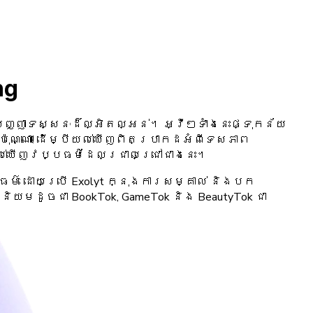
ng
្ញាទស្សនៈដ៏ល្អិតល្អន់។ អ្វីៗទាំងនេះផ្ទុកន័យ
ណ្ណោះ! ដើម្បីយល់ឃើញពិតប្រាកដអំពីទេសភាព
យល់ឃើញវប្បធម៌ដែលជ្រាលជ្រៅជាងនេះ។
ម៌ ដោយប្រើ Exolyt ក្នុងការសម្គាល់ និងបក
យមដូចជា BookTok, GameTok និង BeautyTok ជា