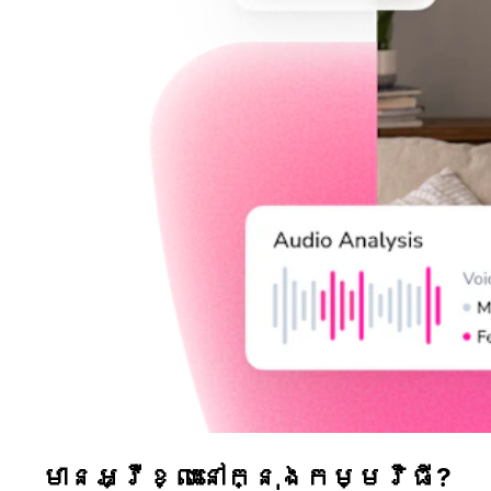
មានអ្វីខ្លះនៅក្នុងកម្មវិធី?