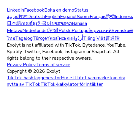
LinkedIn
Facebook
Boka en demo
Status
العربية
বাংলা
Deutsch
English
Español
Suomi
Français
हिन्दी
Indonesi
日本語
ភាសាខ្មែរ
한국어
ພາສາລາວ
Bahasa
Melayu
Nederlands
ਪੰਜਾਬੀ
Polski
Português
русский
Svenska
త
ไทย
Tagalog
Türkçe
Yкраїнський
اُردُو
Tiếng Việt
普通话
Exolyt is not affiliated with TikTok, Bytedance, YouTube,
Spotify, Twitter, Facebook, Instagram or Snapchat. All
rights belong to their respective owners.
Privacy Policy
Terms of service
Copyright ©
2026
Exolyt
TikTok-hashtaggenerator
Hur ett litet varumärke kan dra
nytta av TikTok
TikTok-kalkylator för intäkter