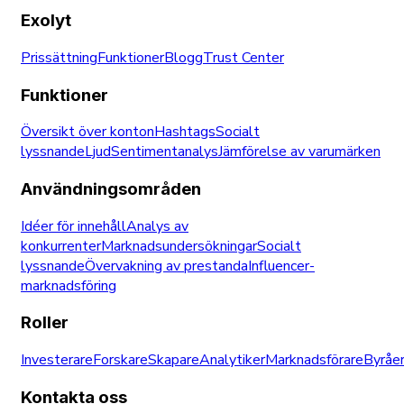
Exolyt
Prissättning
Funktioner
Blogg
Trust Center
Funktioner
Översikt över konton
Hashtags
Socialt
lyssnande
Ljud
Sentimentanalys
Jämförelse av varumärken
Användningsområden
Idéer för innehåll
Analys av
konkurrenter
Marknadsundersökningar
Socialt
lyssnande
Övervakning av prestanda
Influencer-
marknadsföring
Roller
Investerare
Forskare
Skapare
Analytiker
Marknadsförare
Byråe
Kontakta oss