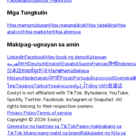
Pagganap
Influencer Marketing
Mga Tungkulin
Mga mamumuhunan
Mga mananaliksik
Mga tagalikha
Mga
analyst
Mga marketer
Mga ahensya
Makipag-ugnayan sa amin
LinkedIn
Facebook
Mag-book ng demo
Katayuan
العربية
বাংলা
Deutsch
English
Español
Suomi
Français
हिन्दी
Indonesi
日本語
ភាសាខ្មែរ
한국어
ພາສາລາວ
Bahasa
Melayu
Nederlands
ਪੰਜਾਬੀ
Polski
Português
русский
Svenska
త
ไทย
Tagalog
Türkçe
Yкраїнський
اُردُو
Tiếng Việt
普通话
Exolyt is not affiliated with TikTok, Bytedance, YouTube,
Spotify, Twitter, Facebook, Instagram or Snapchat. All
rights belong to their respective owners.
Privacy Policy
Terms of service
Copyright ©
2026
Exolyt
Generator ng hashtag sa TikTok
Paano makinabang sa
TikTok bilang isang maliit na brand
Kalkulador ng Kita sa