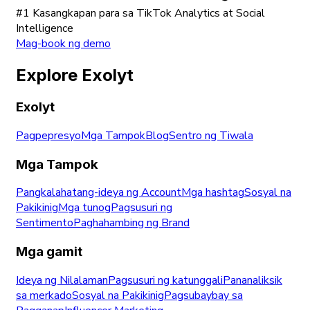
#1 Kasangkapan para sa TikTok Analytics at Social
Intelligence
Mag-book ng demo
Explore Exolyt
Exolyt
Pagpepresyo
Mga Tampok
Blog
Sentro ng Tiwala
Mga Tampok
Pangkalahatang-ideya ng Account
Mga hashtag
Sosyal na
Pakikinig
Mga tunog
Pagsusuri ng
Sentimento
Paghahambing ng Brand
Mga gamit
Ideya ng Nilalaman
Pagsusuri ng katunggali
Pananaliksik
sa merkado
Sosyal na Pakikinig
Pagsubaybay sa