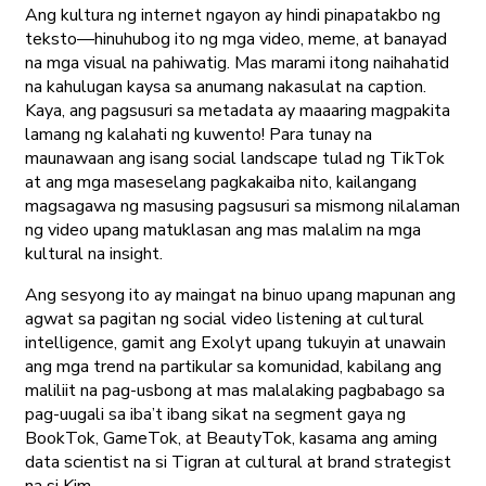
Ang kultura ng internet ngayon ay hindi pinapatakbo ng
teksto—hinuhubog ito ng mga video, meme, at banayad
na mga visual na pahiwatig. Mas marami itong naihahatid
na kahulugan kaysa sa anumang nakasulat na caption.
Kaya, ang pagsusuri sa metadata ay maaaring magpakita
lamang ng kalahati ng kuwento! Para tunay na
maunawaan ang isang social landscape tulad ng TikTok
at ang mga maseselang pagkakaiba nito, kailangang
magsagawa ng masusing pagsusuri sa mismong nilalaman
ng video upang matuklasan ang mas malalim na mga
kultural na insight.
Ang sesyong ito ay maingat na binuo upang mapunan ang
agwat sa pagitan ng social video listening at cultural
intelligence, gamit ang Exolyt upang tukuyin at unawain
ang mga trend na partikular sa komunidad, kabilang ang
maliliit na pag-usbong at mas malalaking pagbabago sa
pag-uugali sa iba’t ibang sikat na segment gaya ng
BookTok, GameTok, at BeautyTok, kasama ang aming
data scientist na si Tigran at cultural at brand strategist
na si Kim.