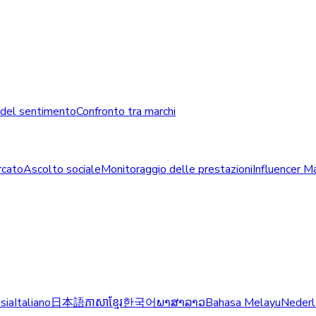
 del sentimento
Confronto tra marchi
rcato
Ascolto sociale
Monitoraggio delle prestazioni
Influencer M
sia
Italiano
日本語
ភាសាខ្មែរ
한국어
ພາສາລາວ
Bahasa Melayu
Nederl