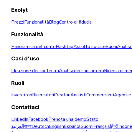
Exolyt
Prezzi
Funzionalità
Blog
Centro di fiducia
Funzionalità
Panoramica del conto
Hashtag
Ascolto sociale
Suoni
Analisi
Casi d'uso
Ideazione dei contenuti
Analisi dei concorrenti
Ricerca di me
Ruoli
Investitori
Ricercatori
Creatori
Analisti
Commercianti
Agenzie
Contattaci
LinkedIn
Facebook
Prenota una demo
Stato
العربية
বাংলা
Deutsch
English
Español
Suomi
Français
हिन्दी
Indone