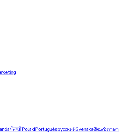
arketing
ands
ਪੰਜਾਬੀ
Polski
Português
русский
Svenska
తెలుగు
ภาษา