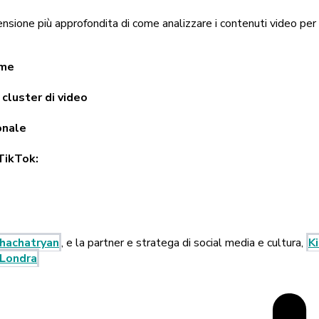
ione più approfondita di come analizzare i contenuti video per c
ome
 cluster di video
onale
TikTok:
Khachatryan
, e la partner e stratega di social media e cultura,
K
 Londra