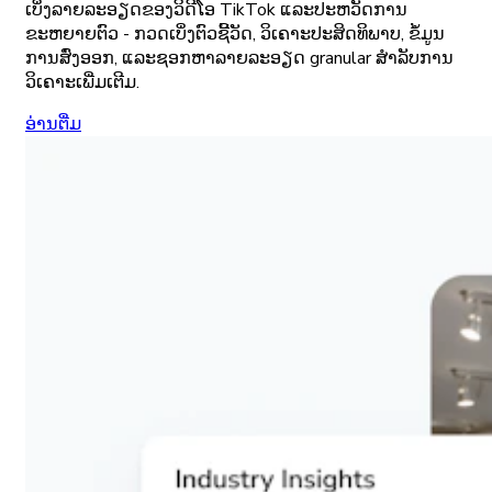
ເບິ່ງລາຍລະອຽດຂອງວິດີໂອ TikTok ແລະປະຫວັດການ
ຂະຫຍາຍຕົວ - ກວດເບິ່ງຕົວຊີ້ວັດ, ວິເຄາະປະສິດທິພາບ, ຂໍ້ມູນ
ການສົ່ງອອກ, ແລະຊອກຫາລາຍລະອຽດ granular ສໍາລັບການ
ວິເຄາະເພີ່ມເຕີມ.
ອ່ານ​ຕື່ມ