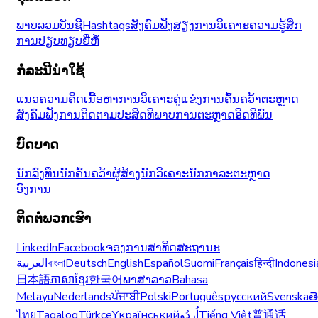
ພາບລວມບັນຊີ
Hashtags
ສັງຄົມຟັງ
ສຽງ
ການວິເຄາະຄວາມຮູ້ສຶກ
ການປຽບທຽບຍີ່ຫໍ້
ກໍລະນີນຳໃຊ້
ແນວຄວາມຄິດເນື້ອຫາ
ການວິເຄາະຄູ່ແຂ່ງ
ການຄົ້ນຄວ້າຕະຫຼາດ
ສັງຄົມຟັງ
ການຕິດຕາມປະສິດທິພາບ
ການຕະຫຼາດອິດທິພົນ
ບົດບາດ
ນັກລົງທຶນ
ນັກຄົ້ນຄວ້າ
ຜູ້ສ້າງ
ນັກວິເຄາະ
ນັກກາລະຕະຫຼາດ
ອົງການ
ຕິດຕໍ່ພວກເຮົາ
LinkedIn
Facebook
ຈອງການສາທິດ
ສະຖານະ
العربية
বাংলা
Deutsch
English
Español
Suomi
Français
हिन्दी
Indonesi
日本語
ភាសាខ្មែរ
한국어
ພາສາລາວ
Bahasa
Melayu
Nederlands
ਪੰਜਾਬੀ
Polski
Português
русский
Svenska
త
ไทย
Tagalog
Türkçe
Yкраїнський
اُردُو
Tiếng Việt
普通话