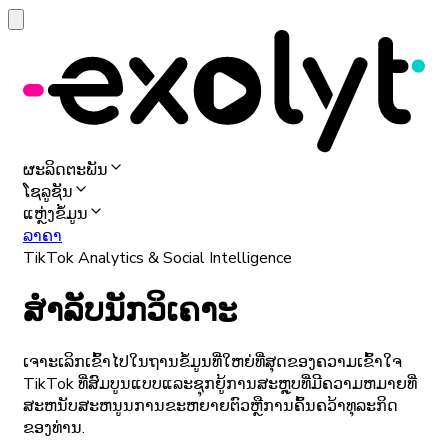
ຜະລິດຕະພັນ
ໂຊລູຊັນ
ແຫຼ່ງຂໍ້ມູນ
ລາຄາ
TikTok Analytics & Social Intelligence
ສໍາລັບນັກວິເຄາະ
ເຈາະເລິກເຂົ້າໄປໃນຖານຂໍ້ມູນທີ່ໃຫຍ່ທີ່ສຸດຂອງຄວາມເຂົ້າໃຈ
TikTok ທີ່ສົມບູນແບບແລະຊຸກຍູ້ການສະຫຼຸບທີ່ມີຄວາມຫມາຍທີ່
ສະຫນັບສະຫນູນການຂະຫຍາຍຕົວຫຼືການຄົ້ນຄວ້າທຸລະກິດ
ຂອງທ່ານ.