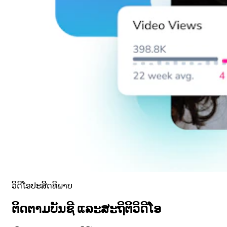
ວິດີໂອປະສິດທິພາບ
ຕິດຕາມບັນຊີ ແລະສະຖິຕິວິດີໂອ