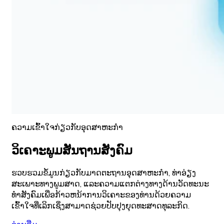
ຄວາມເຂົ້າໃຈກ່ຽວກັບອຸດສາຫະກໍາ
ວິເຄາະພູມສັນຖານສັງຄົມ
ຮວບຮວມຂໍ້ມູນກ່ຽວກັບມາດຕະຖານອຸດສາຫະກໍາ, ທ່າອ່ຽງ
ສະເພາະທາງພູມສາດ, ແລະຄວາມແຕກຕ່າງທາງດ້ານວັດທະນະ
ທໍາສັງຄົມເພື່ອກ້າວຫນ້າການວິເຄາະຂອງທ່ານດ້ວຍຄວາມ
ເຂົ້າໃຈທີ່ເລິກເຊິ່ງສາມາດຊ່ວຍປັບປຸງຍຸດທະສາດທຸລະກິດ.