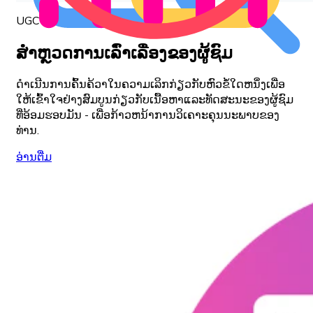
UGC ສັງຄົມຟັງ
ສຳຫຼວດການເລົ່າເລື່ອງຂອງຜູ້ຊົມ
ດໍາເນີນການຄົ້ນຄ້ວາໃນຄວາມເລິກກ່ຽວກັບຫົວຂໍ້ໃດຫນຶ່ງເພື່ອ
ໃຫ້ເຂົ້າໃຈຢ່າງສົມບູນກ່ຽວກັບເນື້ອຫາແລະທັດສະນະຂອງຜູ້ຊົມ
ທີ່ອ້ອມຮອບມັນ - ເພື່ອກ້າວຫນ້າການວິເຄາະຄຸນນະພາບຂອງ
ທ່ານ.
ອ່ານ​ຕື່ມ