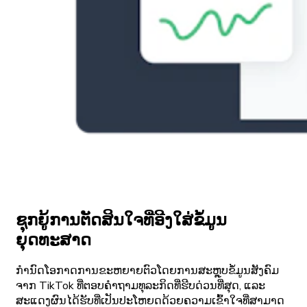
ຊຸກຍູ້ການຕັດສິນໃຈທີ່ອີງໃສ່ຂໍ້ມູນ
ຍຸດທະສາດ
ກໍານົດໂອກາດການຂະຫຍາຍຕົວໂດຍການສະຫຼຸບຂໍ້ມູນສັງຄົມ
ຈາກ TikTok ທີ່ຕອບຄໍາຖາມທຸລະກິດທີ່ຮີບດ່ວນທີ່ສຸດ, ແລະ
ສະແດງຜົນໄດ້ຮັບທີ່ເປັນປະໂຫຍດດ້ວຍຄວາມເຂົ້າໃຈທີ່ສາມາດ