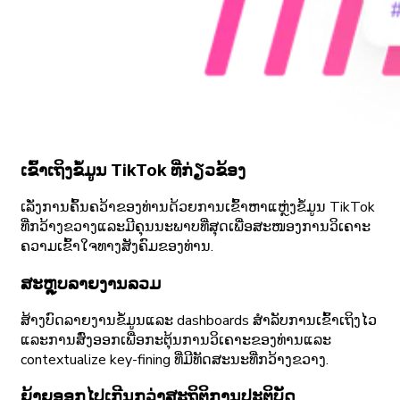
ເຂົ້າເຖິງຂໍ້ມູນ TikTok ທີ່ກ່ຽວຂ້ອງ
ເລັ່ງການຄົ້ນຄວ້າຂອງທ່ານດ້ວຍການເຂົ້າຫາແຫຼ່ງຂໍ້ມູນ TikTok
ທີ່ກວ້າງຂວາງແລະມີຄຸນນະພາບທີ່ສຸດເພື່ອສະໜອງການວິເຄາະ
ຄວາມເຂົ້າໃຈທາງສັງຄົມຂອງທ່ານ.
ສະຫຼຸບລາຍງານລວມ
ສ້າງບົດລາຍງານຂໍ້ມູນແລະ dashboards ສໍາລັບການເຂົ້າເຖິງໄວ
ແລະການສົ່ງອອກເພື່ອກະຕຸ້ນການວິເຄາະຂອງທ່ານແລະ
contextualize key-fining ທີ່ມີທັດສະນະທີ່ກວ້າງຂວາງ.
ຍ້າຍອອກໄປເກີນກວ່າສະຖິຕິການປະຕິບັດ