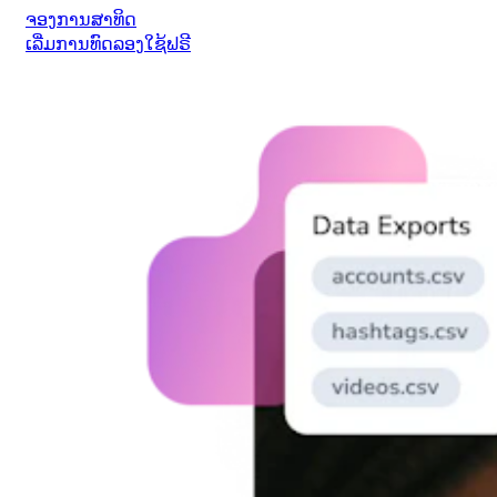
ຈອງການສາທິດ
ເລີ່ມການທົດລອງໃຊ້ຟຣີ