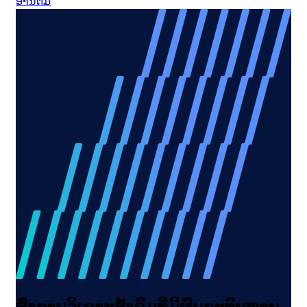
ອ່ານ​ຕື່ມ
ສົ່ງການວິເຄາະສັງຄົມທີ່ມີຜົນກະທົບຫຼາຍ