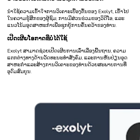
ນໍາໃຊ້ຄວາມເຂົ້າໃຈການວິເຄາະເບື້ອງຕົ້ນຂອງ Exolyt, ເຂົ້າໄປ
ໃນຄວາມຮູ້ສຶກຂອງຜູ້ຊົມ, ການມີສ່ວນຮ່ວມຂອງວິດີໂອ, ແລະ
ແນວໂນ້ມອຸດສາຫະກໍາເພື່ອຊຸກຍູ້ການຄົ້ນຄວ້າຂອງທ່ານ.
ເປີດເຜີຍໂອກາດທີ່ບໍ່ໄດ້ໃຊ້
Exolyt ສາມາດຊ່ວຍເປີດເຜີຍການເລົ່າເລື່ອງພື້ນຖານ, ຄວາມ
ແຕກຕ່າງທາງດ້ານວັດທະນະທໍາສັງຄົມ, ແລະການຫັນປ່ຽນອຸດ
ສາຫະກໍາແລະສ້າງການວິເຄາະຂອງທ່ານດ້ວຍສະພາບການທີ່
ອຸດົມສົມບູນ.