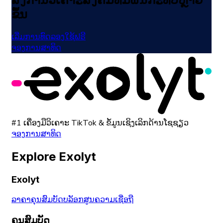
ຂຶ້ນ
ເລີ່ມການທົດລອງໃຊ້ຟຣີ
ຈອງການສາທິດ
#1 ເຄື່ອງມືວິເຄາະ TikTok & ຂໍ້ມູນເຊິງເລິກດ້ານໂຊຊຽວ
ຈອງການສາທິດ
Explore Exolyt
Exolyt
ລາຄາ
ຄຸນສົມບັດ
ບລັອກ
ສູນຄວາມເຊື່ອຖື
ຄຸນສົມບັດ