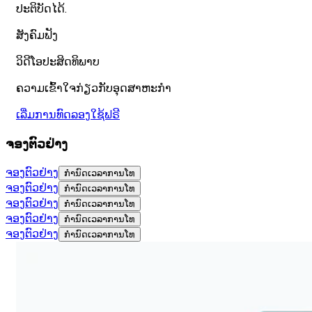
ປະຕິບັດໄດ້.
ສັງຄົມຟັງ
ວິດີໂອປະສິດທິພາບ
ຄວາມເຂົ້າໃຈກ່ຽວກັບອຸດສາຫະກໍາ
ເລີ່ມການທົດລອງໃຊ້ຟຣີ
ຈອງຕົວຢ່າງ
ຈອງຕົວຢ່າງ
ກຳນົດເວລາການໂທ
ຈອງຕົວຢ່າງ
ກຳນົດເວລາການໂທ
ຈອງຕົວຢ່າງ
ກຳນົດເວລາການໂທ
ຈອງຕົວຢ່າງ
ກຳນົດເວລາການໂທ
ຈອງຕົວຢ່າງ
ກຳນົດເວລາການໂທ