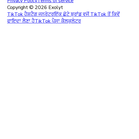
Privacy Policy
Terms of service
Copyright ©
2026
Exolyt
TikTok ਹੈਸ਼ਟੈਗ ਜਨਰੇਟਰ
ਇੱਕ ਛੋਟੇ ਬ੍ਰਾਂਡ ਵਜੋਂ TikTok ਤੋਂ ਕਿਵੇਂ
ਫਾਇਦਾ ਲੈਣਾ ਹੈ
TikTok ਪੈਸਾ ਕੈਲਕੁਲੇਟਰ