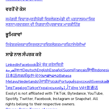
ਵਰਤੋਂ ਦੇ ਕੇਸ
ਸਮੱਗਰੀ ਵਿਚਾਰ
ਪ੍ਰਤੀਯੋਗੀ ਵਿਸ਼ਲੇਸ਼ਣ
ਮੰਡੀ ਦੀ ਪੜਤਾਲ
ਸਮਾਜਿਕ
ਸੁਣਨਾ
ਪ੍ਰਦਰਸ਼ਨ ਦੀ ਨਿਗਰਾਨੀ
ਪ੍ਰਭਾਵਕ ਮਾਰਕੀਟਿੰਗ
ਭੂਮਿਕਾਵਾਂ
ਨਿਵੇਸ਼ਕ
ਖੋਜਕਾਰ
ਸਿਰਜਣਹਾਰ
ਵਿਸ਼ਲੇਸ਼ਕ
ਮਾਰਕਿਟ
ਏਜੰਸੀਆਂ
ਸਾਡੇ ਨਾਲ ਸੰਪਰਕ ਕਰੋ
LinkedIn
Facebook
ਡੈਮੋ ਬੁੱਕ ਕਰੋ
ਸਥਿਤੀ
العربية
বাংলা
Deutsch
English
Español
Suomi
Français
हिन्दी
Indonesi
日本語
ភាសាខ្មែរ
한국어
ພາສາລາວ
Bahasa
Melayu
Nederlands
ਪੰਜਾਬੀ
Polski
Português
русский
Svenska
త
ไทย
Tagalog
Türkçe
Yкраїнський
اُردُو
Tiếng Việt
普通话
Exolyt is not affiliated with TikTok, Bytedance, YouTube,
Spotify, Twitter, Facebook, Instagram or Snapchat. All
rights belong to their respective owners.