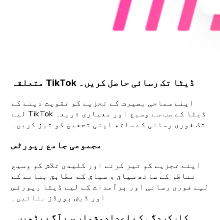
متعلقہ TikTok ڈیٹا تک رسائی حاصل کریں۔
اپنے سماجی بصیرت کے تجزیے کو تقویت دینے کے
لیے TikTok ڈیٹا کے سب سے وسیع اور معیاری ذریعہ
تک فوری رسائی کے ساتھ اپنی تحقیق کو تیز کریں۔
مجموعی جامع رپورٹس
اپنے تجزیے کو تیز کرنے اور کلیدی تلاش کو وسیع
تناظر کے ساتھ سیاق و سباق کے مطابق بنانے کے
لیے فوری رسائی اور برآمدات کے لیے ڈیٹا رپورٹس
اور ڈیش بورڈز بنائیں۔
کارکردگی کے اعدادوشمار سے آگے بڑھیں۔