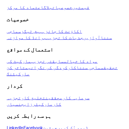
قیمتیں
خصوصیات
بلاگ
اعتماد کا مرکز
خصوصیات
اکاؤنٹ کا جائزہ
ہیش ٹیگز
سماجی
سننا
آوازیں
جذبات کا تجزیہ
برانڈ کا موازنہ
استعمال کے مواقع
مواد کا خیال
مسابقتی تجزیہ
مارکیٹ کی
تحقیق
سماجی سننا
کارکردگی کی نگرانی
متاثر کن
مارکیٹنگ
کردار
سرمایہ کار
محققین
تخلیق کار
تجزیہ
کار
مارکیٹرز
ایجنسیاں
ہم سے رابطہ کریں
ڈیمو بُک کریں
حیثیت
Facebook
LinkedIn