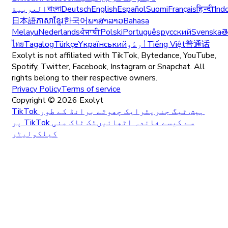
Ind
हिन्दी
Français
Suomi
Español
English
Deutsch
বাংলা
العربية
日本語
ភាសាខ្មែរ
한국어
ພາສາລາວ
Bahasa
Melayu
Nederlands
ਪੰਜਾਬੀ
Polski
Português
русский
Svenska
త
普通话
Tiếng Việt
اُردُو
Yкраїнський
Türkçe
Tagalog
ไทย
Exolyt is not affiliated with TikTok, Bytedance, YouTube,
Spotify, Twitter, Facebook, Instagram or Snapchat. All
rights belong to their respective owners.
Privacy Policy
Terms of service
Copyright ©
2026
Exolyt
TikTok ہیش ٹیگ جنریٹر
ایک چھوٹے برانڈ کے طور
پر TikTok سے کیسے فائدہ اٹھائیں
ٹک ٹاک منی
کیلکولیٹر