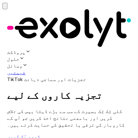
پروڈکٹ
حلول
وسائل
قیمتیں
TikTok تجزیات اور سماجی ذہانت
تجزیہ کاروں کے لیے
کلی ٹِک ٹِک بصیرت کے سب سے بڑے ڈیٹا بیس کی تلاش
کریں اور بامعنی نتائج اخذ کریں جو آپ کے
کاروبار کی ترقی یا تحقیق کی حمایت کرتے ہیں۔
ڈیمو بُک کریں