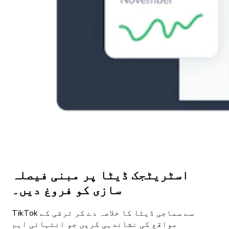
اسٹریٹجک ڈیٹا پر مبنی فیصلہ
سازی کو فروغ دیں۔
TikTok سے سماجی ڈیٹا کا خلاصہ دے کر ترقی کے
مواقع کی نشاندہی کریں جو انتہائی اہم