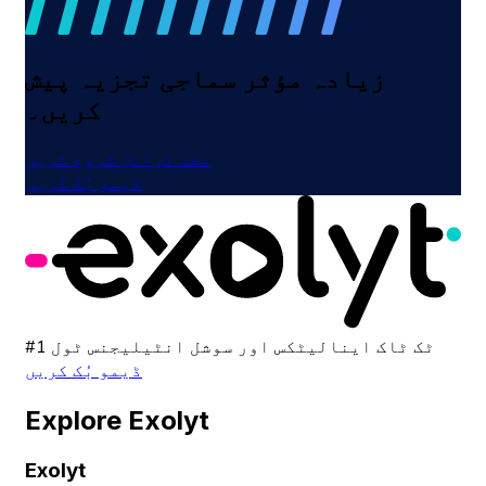
زیادہ مؤثر سماجی تجزیہ پیش
کریں۔
مفت ٹرائل شروع کریں
ڈیمو بُک کریں
#1 ٹک ٹاک اینالیٹکس اور سوشل انٹیلیجنس ٹول
ڈیمو بُک کریں
Explore Exolyt
Exolyt