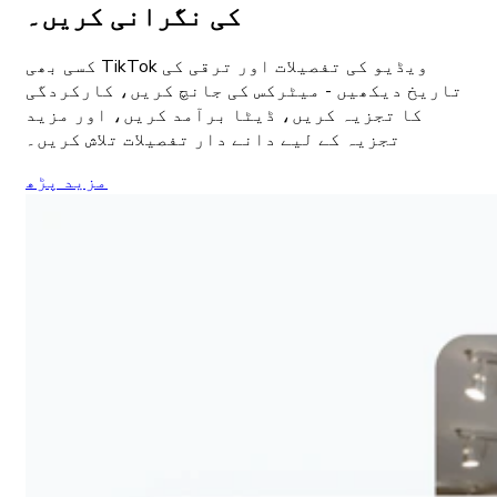
کی نگرانی کریں۔
کسی بھی TikTok ویڈیو کی تفصیلات اور ترقی کی
تاریخ دیکھیں - میٹرکس کی جانچ کریں، کارکردگی
کا تجزیہ کریں، ڈیٹا برآمد کریں، اور مزید
تجزیہ کے لیے دانے دار تفصیلات تلاش کریں۔
مزید پڑھ