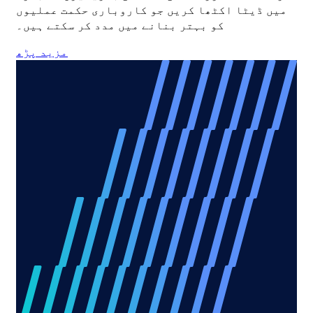
میں ڈیٹا اکٹھا کریں جو کاروباری حکمت عملیوں
کو بہتر بنانے میں مدد کر سکتے ہیں۔
مزید پڑھ