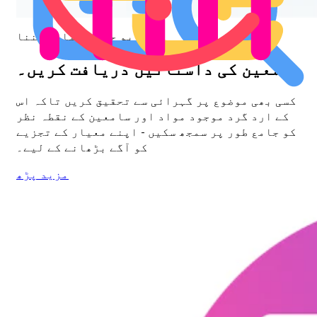
یو جی سی سماجی سننا
سامعین کی داستانیں دریافت کریں۔
کسی بھی موضوع پر گہرائی سے تحقیق کریں تاکہ اس
کے ارد گرد موجود مواد اور سامعین کے نقطہ نظر
کو جامع طور پر سمجھ سکیں - اپنے معیار کے تجزیے
کو آگے بڑھانے کے لیے۔
مزید پڑھ