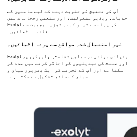
آپ کی تحقیق کو تقویت دینے کے لیے سامعین کے
جذبات، ویڈیو مشغولیت، اور صنعتی رجحانات میں
Exolyt کی پہلے سے تیار کردہ تجزیہ بصیرت سے
فائدہ اٹھائیں۔
غیر استعمال شدہ مواقع سے پردہ اٹھائیں۔
Exolyt بنیادی بیانیے، سماجی ثقافتی باریکیوں،
اور صنعت کی تبدیلیوں کو اجاگر کرنے میں مدد کر
سکتا ہے اور آپ کے تجزیے کو ایک بھرپور سیاق و
سباق کے ساتھ تشکیل دے سکتا ہے۔