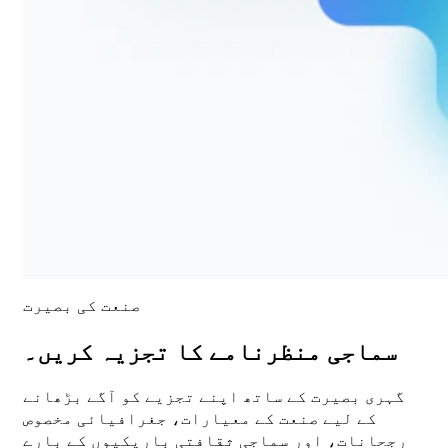
صنعت کی بصیرت
سماجی منظرنامے کا تجزیہ کریں۔
گہری بصیرت کے ساتھ اپنے تجزیے کو آگے بڑھانے
کے لیے صنعت کے معیارات، جغرافیائی مخصوص
رجحانات، اور سماجی ثقافتی باریکیوں کے بارے