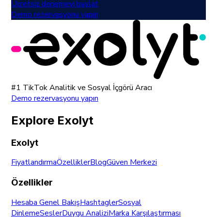
Ücretsiz denemeyi başlat
Demo rezervasyonu yapın
#1 TikTok Analitik ve Sosyal İçgörü Aracı
Demo rezervasyonu yapın
Explore Exolyt
Exolyt
Fiyatlandırma
Özellikler
Blog
Güven Merkezi
Özellikler
Hesaba Genel Bakış
Hashtagler
Sosyal
Dinleme
Sesler
Duygu Analizi
Marka Karşılaştırması