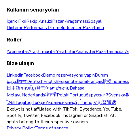
Kullanım senaryoları
İçerik Fikri
Rakip Analizi
Pazar Araştırması
Sosyal
Dinleme
Performans İzleme
Influencer Pazarlama
Roller
Yatırımcılar
Araştırmacılar
Yaratıcılar
Analistler
Pazarlamacılar
A
Bize ulaşın
LinkedIn
Facebook
Demo rezervasyonu yapın
Durum
العربية
বাংলা
Deutsch
English
Español
Suomi
Français
हिन्दी
Indonesi
日本語
ភាសាខ្មែរ
한국어
ພາສາລາວ
Bahasa
Melayu
Nederlands
ਪੰਜਾਬੀ
Polski
Português
русский
Svenska
త
ไทย
Tagalog
Türkçe
Yкраїнський
اُردُو
Tiếng Việt
普通话
Exolyt is not affiliated with TikTok, Bytedance, YouTube,
Spotify, Twitter, Facebook, Instagram or Snapchat. All
rights belong to their respective owners.
Privacy Policy
Terms of service