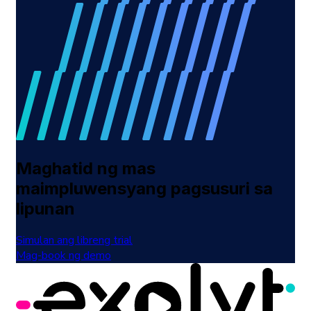
Maghatid ng mas
maimpluwensyang pagsusuri sa
lipunan
Simulan ang libreng trial
Mag-book ng demo