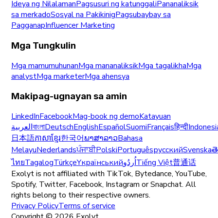
Ideya ng Nilalaman
Pagsusuri ng katunggali
Pananaliksik
sa merkado
Sosyal na Pakikinig
Pagsubaybay sa
Pagganap
Influencer Marketing
Mga Tungkulin
Mga mamumuhunan
Mga mananaliksik
Mga tagalikha
Mga
analyst
Mga marketer
Mga ahensya
Makipag-ugnayan sa amin
LinkedIn
Facebook
Mag-book ng demo
Katayuan
العربية
বাংলা
Deutsch
English
Español
Suomi
Français
हिन्दी
Indonesi
日本語
ភាសាខ្មែរ
한국어
ພາສາລາວ
Bahasa
Melayu
Nederlands
ਪੰਜਾਬੀ
Polski
Português
русский
Svenska
త
ไทย
Tagalog
Türkçe
Yкраїнський
اُردُو
Tiếng Việt
普通话
Exolyt is not affiliated with TikTok, Bytedance, YouTube,
Spotify, Twitter, Facebook, Instagram or Snapchat. All
rights belong to their respective owners.
Privacy Policy
Terms of service
Copyright ©
2026
Exolyt