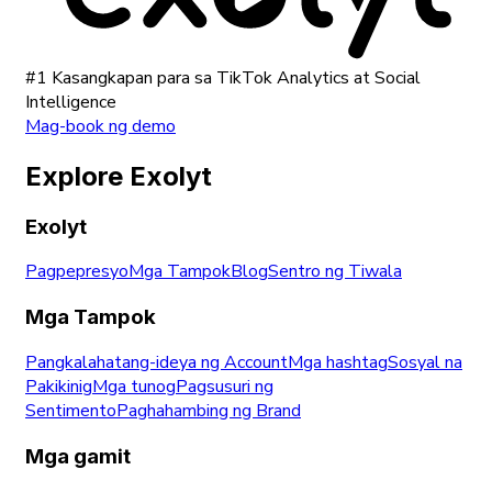
#1 Kasangkapan para sa TikTok Analytics at Social
Intelligence
Mag-book ng demo
Explore Exolyt
Exolyt
Pagpepresyo
Mga Tampok
Blog
Sentro ng Tiwala
Mga Tampok
Pangkalahatang-ideya ng Account
Mga hashtag
Sosyal na
Pakikinig
Mga tunog
Pagsusuri ng
Sentimento
Paghahambing ng Brand
Mga gamit