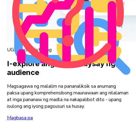
UGC Social Listening
I-explore ang mga salaysay ng
audience
Magsagawa ng malalim na pananaliksik sa anumang
paksa upang komprehensibong maunawaan ang nilalaman
at mga pananaw ng madla na nakapalibot dito - upang
isulong ang iyong pagsusuri sa husay.
Magbasa pa