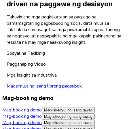
driven na paggawa ng desisyon
Tukuyin ang mga pagkakataon sa paglago sa
pamamagitan ng pagbubuod ng social data mula sa
TikTok na sumasagot sa mga pinakamahihirap na tanong
sa negosyo, at nagpapakita ng mga kapaki-pakinabang na
resulta na may mga naaaksyong insight.
Sosyal na Pakikinig
Pagganap ng Video
Mga Insight sa Industriya
Magsimula ng isang libreng pagsubok
Mag-book ng demo
Mag-book ng demo
Mag-iskedyul ng isang tawag
Mag-book ng demo
Mag-iskedyul ng isang tawag
Mag-book ng demo
Mag-iskedyul ng isang tawag
Mag-book ng demo