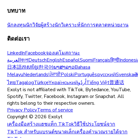
บทบาท
นักลงทุน
นักวิจัย
ผู้สร้าง
นักวิเคราะห์
นักการตลาด
หน่วยงาน
ติดต่อเรา
LinkedIn
Facebook
จองเดโม
สถานะ
العربية
বাংলা
Deutsch
English
Español
Suomi
Français
हिन्दी
Indonesi
日本語
ភាសាខ្មែរ
한국어
ພາສາລາວ
Bahasa
Melayu
Nederlands
ਪੰਜਾਬੀ
Polski
Português
русский
Svenska
త
ไทย
Tagalog
Türkçe
Yкраїнський
اُردُو
Tiếng Việt
普通话
Exolyt is not affiliated with TikTok, Bytedance, YouTube,
Spotify, Twitter, Facebook, Instagram or Snapchat. All
rights belong to their respective owners.
Privacy Policy
Terms of service
Copyright ©
2026
Exolyt
เครื่องมือสร้างแฮชแท็ก TikTok
วิธีใช้ประโยชน์จาก
TikTok สำหรับแบรนด์ขนาดเล็ก
เครื่องคำนวณรายได้จาก