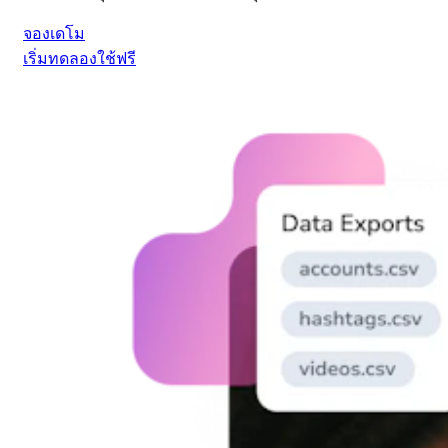
จองเดโม
เริ่มทดลองใช้ฟรี