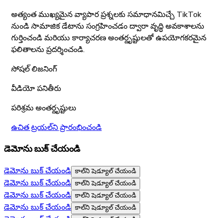
అత్యంత ముఖ్యమైన వ్యాపార ప్రశ్నలకు సమాధానమిచ్చే TikTok
నుండి సామాజిక డేటాను సంగ్రహించడం ద్వారా వృద్ధి అవకాశాలను
గుర్తించండి మరియు కార్యాచరణ అంతర్దృష్టులతో ఉపయోగకరమైన
ఫలితాలను ప్రదర్శించండి.
సోషల్ లిజనింగ్
వీడియో పనితీరు
పరిశ్రమ అంతర్దృష్టులు
ఉచిత ట్రయల్‌ని ప్రారంభించండి
డెమోను బుక్ చేయండి
డెమోను బుక్ చేయండి
కాల్‌ని షెడ్యూల్ చేయండి
డెమోను బుక్ చేయండి
కాల్‌ని షెడ్యూల్ చేయండి
డెమోను బుక్ చేయండి
కాల్‌ని షెడ్యూల్ చేయండి
డెమోను బుక్ చేయండి
కాల్‌ని షెడ్యూల్ చేయండి