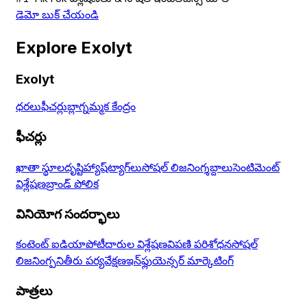
డెమో బుక్ చేయండి
Explore Exolyt
Exolyt
ధరలు
ఫీచర్లు
బ్లాగ్
నమ్మక కేంద్రం
ఫీచర్లు
ఖాతా స్థూలదృష్టి
హ్యాష్‌ట్యాగ్‌లు
సోషల్ లిజనింగ్
శబ్దాలు
సెంటిమెంట్
విశ్లేషణ
బ్రాండ్ పోలిక
వినియోగ సందర్భాలు
కంటెంట్ ఐడియా
పోటీదారుల విశ్లేషణ
విపణి పరిశోధన
సోషల్
లిజనింగ్
పనితీరు పర్యవేక్షణ
ఇన్‌ఫ్లుయెన్సర్ మార్కెటింగ్
పాత్రలు