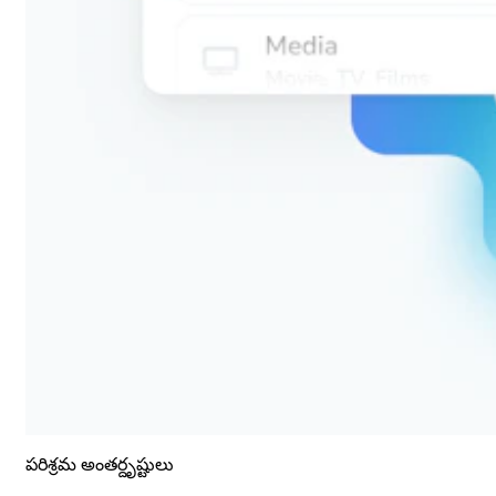
పరిశ్రమ అంతర్దృష్టులు