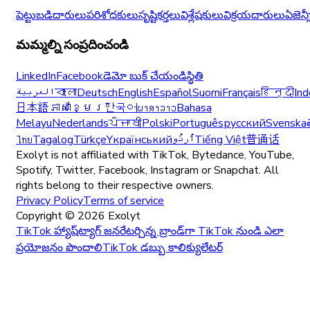
పెట్టుబడిదారులు
పరిశోధకులు
సృష్టికర్తలు
విశ్లేషకులు
విక్రయదారులు
ఏజెన్
మమ్మల్ని సంప్రదించండి
LinkedIn
Facebook
డెమో బుక్ చేయండి
స్థితి
العربية
বাংলা
Deutsch
English
Español
Suomi
Français
हिन्दी
Ind
日本語
ភាសាខ្មែរ
한국어
ພາສາລາວ
Bahasa
Melayu
Nederlands
ਪੰਜਾਬੀ
Polski
Português
русский
Svenska
ไทย
Tagalog
Türkçe
Yкраїнський
اُردُو
Tiếng Việt
普通话
Exolyt is not affiliated with TikTok, Bytedance, YouTube,
Spotify, Twitter, Facebook, Instagram or Snapchat. All
rights belong to their respective owners.
Privacy Policy
Terms of service
Copyright ©
2026
Exolyt
TikTok హ్యాష్‌ట్యాగ్ జనరేటర్
చిన్న బ్రాండ్‌గా TikTok నుండి ఎలా
ప్రయోజనం పొందాలి
TikTok డబ్బు కాలిక్యులేటర్