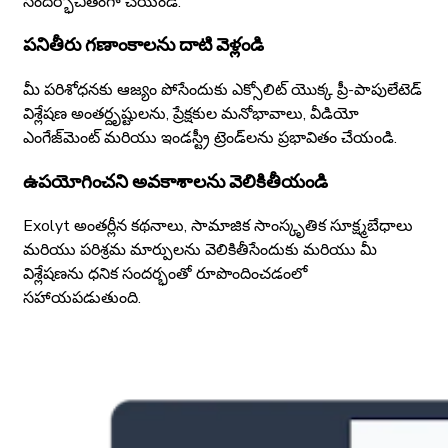
సందర్భోచితంగా చేయండి.
పనితీరు గణాంకాలను దాటి వెళ్లండి
మీ పరిశోధనకు ఆజ్యం పోసేందుకు ఎక్సోలిట్ యొక్క ప్రీ-పాపులేటెడ్
విశ్లేషణ అంతర్దృష్టులను, ప్రేక్షకుల మనోభావాలు, వీడియో
ఎంగేజ్‌మెంట్ మరియు ఇండస్ట్రీ ట్రెండ్‌లను ప్రభావితం చేయండి.
ఉపయోగించని అవకాశాలను వెలికితీయండి
Exolyt అంతర్లీన కథనాలు, సామాజిక సాంస్కృతిక సూక్ష్మబేధాలు
మరియు పరిశ్రమ మార్పులను వెలికితీసేందుకు మరియు మీ
విశ్లేషణను ధనిక సందర్భంతో రూపొందించడంలో
సహాయపడుతుంది.