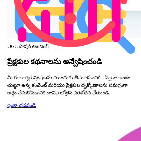
UGC సోషల్ లిజనింగ్
ప్రేక్షకుల కథనాలను అన్వేషించండి
మీ గుణాత్మక విశ్లేషణను ముందుకు తీసుకెళ్లడానికి - ఏదైనా అంశం
చుట్టూ ఉన్న కంటెంట్ మరియు ప్రేక్షకుల దృక్కోణాలను సమగ్రంగా
అర్థం చేసుకోవడానికి దానిపై లోతైన పరిశోధన చేయండి.
ఇంకా చదవండి