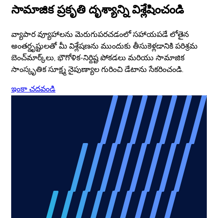
సామాజిక ప్రకృతి దృశ్యాన్ని విశ్లేషించండి
వ్యాపార వ్యూహాలను మెరుగుపరచడంలో సహాయపడే లోతైన
అంతర్దృష్టులతో మీ విశ్లేషణను ముందుకు తీసుకెళ్లడానికి పరిశ్రమ
బెంచ్‌మార్క్‌లు, భౌగోళిక-నిర్దిష్ట పోకడలు మరియు సామాజిక
సాంస్కృతిక సూక్ష్మ నైపుణ్యాల గురించి డేటాను సేకరించండి.
ఇంకా చదవండి