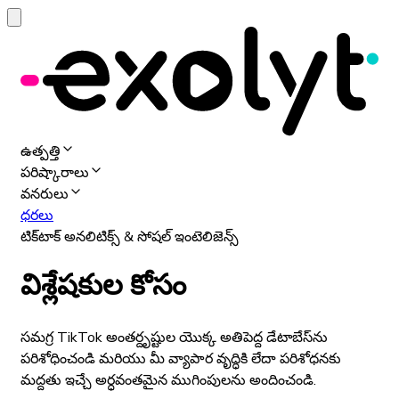
ఉత్పత్తి
పరిష్కారాలు
వనరులు
ధరలు
టిక్‌టాక్ అనలిటిక్స్ & సోషల్ ఇంటెలిజెన్స్
విశ్లేషకుల కోసం
సమగ్ర TikTok అంతర్దృష్టుల యొక్క అతిపెద్ద డేటాబేస్‌ను
పరిశోధించండి మరియు మీ వ్యాపార వృద్ధికి లేదా పరిశోధనకు
మద్దతు ఇచ్చే అర్ధవంతమైన ముగింపులను అందించండి.