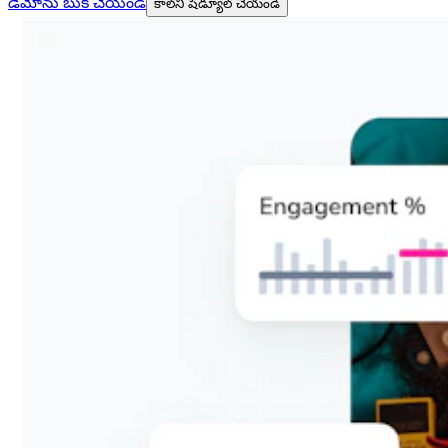
డెమోను బుక్ చేయండి
కాల్‌ని షెడ్యూల్ చేయండి