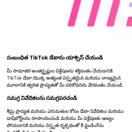
సంబంధిత TikTok డేటాను యాక్సెస్ చేయండి
మీ సామాజిక అంతర్దృష్టుల విశ్లేషణను శక్తివంతం చేయడానికి
TikTok డేటా యొక్క అత్యంత విస్తృతమైన మరియు నాణ్యమైన
మూలానికి త్వరిత ప్రాప్యతతో మీ పరిశోధనను వేగవంతం చేయండి.
సమగ్ర నివేదికలను సమగ్రపరచండి
శీఘ్ర ప్రాప్యత మరియు ఎగుమతుల కోసం డేటా నివేదికలు మరియు
డాష్‌బోర్డ్‌లను రూపొందించండి మరియు మీ విశ్లేషణకు ఆజ్యం
పోయడానికి మరియు విస్తృత దృక్పథంతో కీ-ఫైండింగ్‌ను