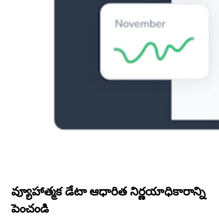
వ్యూహాత్మక డేటా ఆధారిత నిర్ణయాధికారాన్ని
పెంచండి