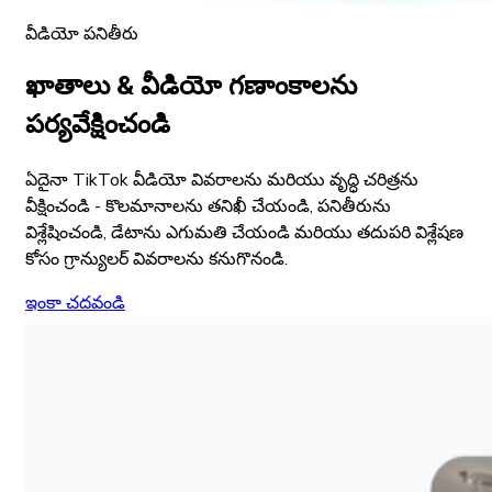
వీడియో పనితీరు
ఖాతాలు & వీడియో గణాంకాలను
పర్యవేక్షించండి
ఏదైనా TikTok వీడియో వివరాలను మరియు వృద్ధి చరిత్రను
వీక్షించండి - కొలమానాలను తనిఖీ చేయండి, పనితీరును
విశ్లేషించండి, డేటాను ఎగుమతి చేయండి మరియు తదుపరి విశ్లేషణ
కోసం గ్రాన్యులర్ వివరాలను కనుగొనండి.
ఇంకా చదవండి