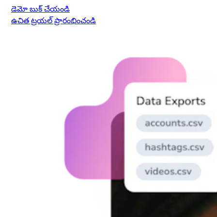
డెమో బుక్ చేయండి
ఉచిత ట్రయల్ ప్రారంభించండి