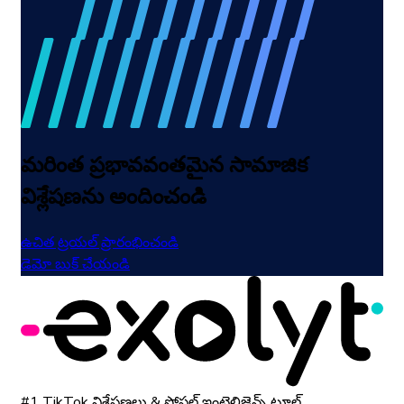
మరింత ప్రభావవంతమైన సామాజిక
విశ్లేషణను అందించండి
ఉచిత ట్రయల్ ప్రారంభించండి
డెమో బుక్ చేయండి
#1 TikTok విశ్లేషణలు & సోషల్ ఇంటెలిజెన్స్ టూల్