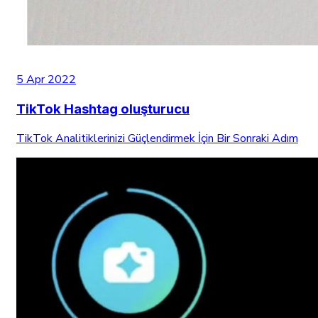
5 Apr 2022
TikTok Hashtag oluşturucu
TikTok Analitiklerinizi Güçlendirmek İçin Bir Sonraki Adım