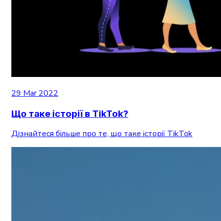
29 Mar 2022
Що таке історії в TikTok?
Дізнайтеся більше про те, що таке історії TikTok