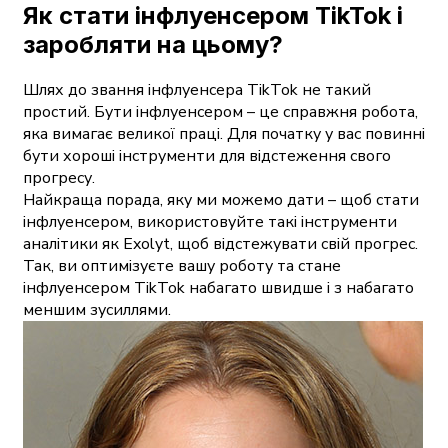
Як стати інфлуенсером TikTok і
заробляти на цьому?
Шлях до звання інфлуенсера TikTok не такий
простий. Бути інфлуенсером – це справжня робота,
яка вимагає великої праці. Для початку у вас повинні
бути хороші інструменти для відстеження свого
прогресу.
Найкраща порада, яку ми можемо дати – щоб стати
інфлуенсером, використовуйте такі інструменти
аналітики як Exolyt, щоб відстежувати свій прогрес.
Так, ви оптимізуєте вашу роботу та стане
інфлуенсером TikTok набагато швидше і з набагато
меншим зусиллями.