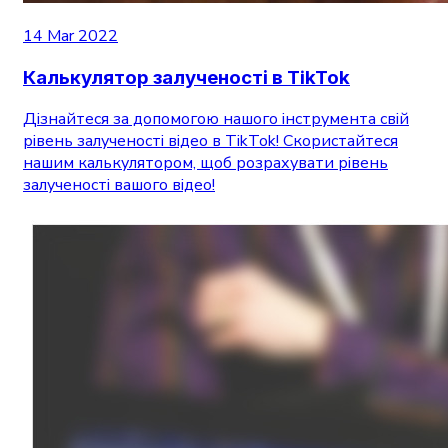
14 Mar 2022
Калькулятор залученості в TikTok
Дізнайтеся за допомогою нашого інструмента свій
рівень залученості відео в TikTok! Скористайтеся
нашим калькулятором, щоб розрахувати рівень
залученості вашого відео!