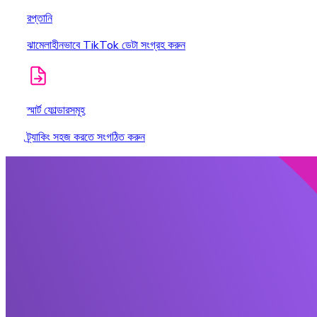
রপ্তানি
ঝামেলাহীনভাবে TikTok ডেটা সংগ্রহ করুন
স্মার্ট ফোল্ডারসমূহ
ট্র্যাকিং সহজ করতে সংগঠিত করুন