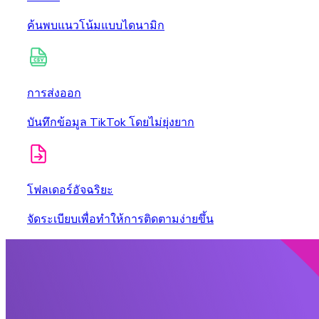
ค้นพบแนวโน้มแบบไดนามิก
การส่งออก
บันทึกข้อมูล TikTok โดยไม่ยุ่งยาก
โฟลเดอร์อัจฉริยะ
จัดระเบียบเพื่อทำให้การติดตามง่ายขึ้น