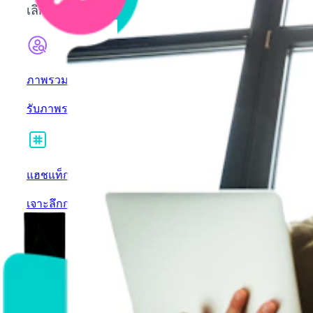
เลิกคาดเดา แล้วเข้าใจว่าอะไรได้ผล ทำไมจึงได้ผล แ
ภาพรวมบัญชี
รับภาพรวมบัญชีแบบองค์รวม
แฮชแท็ก
เจาะลึกการวิจัยแฮชตาห์ที่ทรงพลังที่สุด
การฟังทางสังคม
เผยมุมมองของผู้ชม