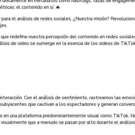
arse únicamente en metadatos como hashtags, tasas de engagement
ricas: el contenido en sí. 🔥
 para el análisis de redes sociales. ¿Nuestra misión? Revolucio
jes.
ia que redefine nuestra percepción del contenido en redes socia
isis de video se sumerge en la esencia de los videos de TikTok,
interacción. Con el análisis de sentimiento, rastreamos las emoc
 subyacentes que cautivan a los espectadores y generan convers
luso en una plataforma predominantemente visual como TikTok. N
 visualmente que a menudo se pasan por alto durante el análisis.