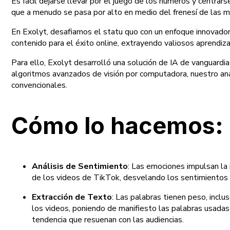
Es fácil dejarse llevar por el juego de los números y centr
que a menudo se pasa por alto en medio del frenesí de las mét
En Exolyt, desafiamos el statu quo con un enfoque innovador
contenido para el éxito online, extrayendo valiosos aprendiza
Para ello, Exolyt desarrolló una solución de IA de vanguard
algoritmos avanzados de visión por computadora, nuestro anál
convencionales.
Cómo lo hacemos:
Análisis de Sentimiento
: Las emociones impulsan la 
de los videos de TikTok, desvelando los sentimientos
Extracción de Texto
: Las palabras tienen peso, inc
los videos, poniendo de manifiesto las palabras usadas
tendencia que resuenan con las audiencias.