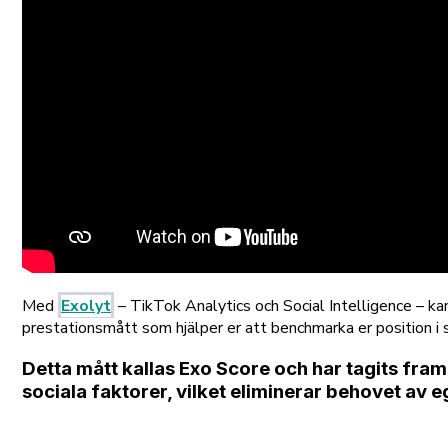
Med
Exolyt
– TikTok Analytics och Social Intelligence – kan
prestationsmått som hjälper er att benchmarka er position i 
Detta mått kallas
Exo Score
och har tagits fram
sociala faktorer, vilket eliminerar behovet av 