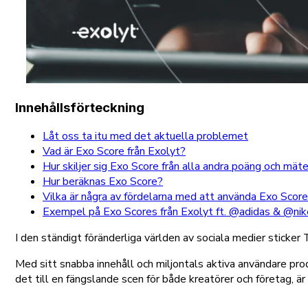
Innehållsförteckning
Låt oss ta itu med det aktuella problemet
Vad är Exo Score från Exolyt?
Hur skiljer sig Exo Score från alla andra poäng och mät
Hur beräknas Exo Score?
Vilka är några av fördelarna med att använda Exo Scor
Exempel på Exo Scores från Exolyt ft. @adidas & @nik
I den ständigt föränderliga världen av sociala medier sticker
Med sitt snabba innehåll och miljontals aktiva användare pro
det till en fängslande scen för både kreatörer och företag, 