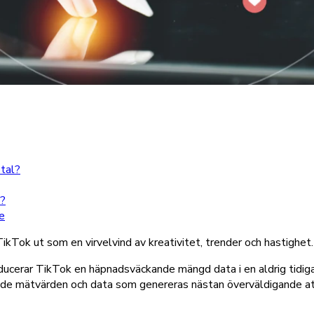
etal?
e?
e
 TikTok ut som en virvelvind av kreativitet, trender och hastigh
ducerar TikTok en häpnadsväckande mängd data i en aldrig tidigar
är de mätvärden och data som genereras nästan överväldigande att