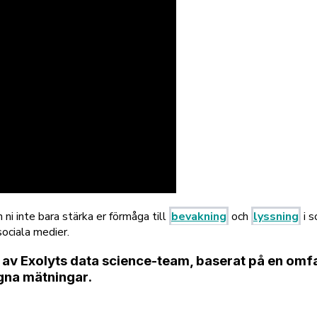
 ni inte bara stärka er förmåga till
bevakning
och
lyssning
i s
sociala medier.
 av Exolyts data science-team, baserat på en omfat
egna mätningar.