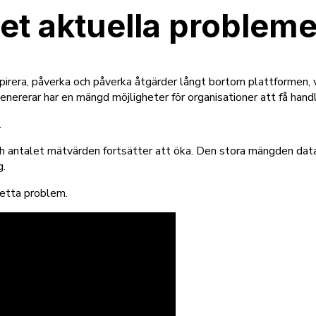
det aktuella probleme
spirera, påverka och påverka åtgärder långt bortom plattformen, v
ererar har en mängd möjligheter för organisationer att få handli
.
ntalet mätvärden fortsätter att öka. Den stora mängden data ka
g.
detta problem.