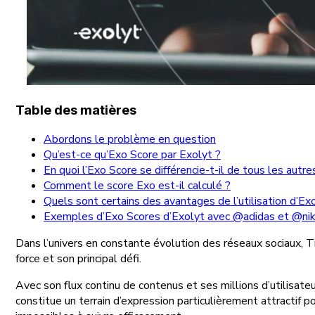
Table des matières
Abordons le problème en question
Qu’est-ce qu’Exo Score par Exolyt ?
En quoi l’Exo Score se différencie-t-il de tous les autre
Comment le score Exo est-il calculé ?
Quels sont certains des avantages de l’utilisation d’Ex
Exemples d’Exo Scores d’Exolyt avec @adidas et @ni
Dans l’univers en constante évolution des réseaux sociaux, Tik
force et son principal défi.
Avec son flux continu de contenus et ses millions d’utilisat
constitue un terrain d’expression particulièrement attractif