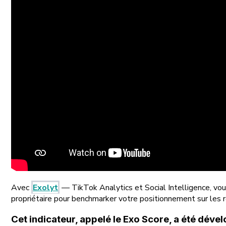
Avec
Exolyt
— TikTok Analytics et Social Intelligence, vo
propriétaire pour benchmarker votre positionnement sur les 
Cet indicateur, appelé le
Exo Score
, a été déve