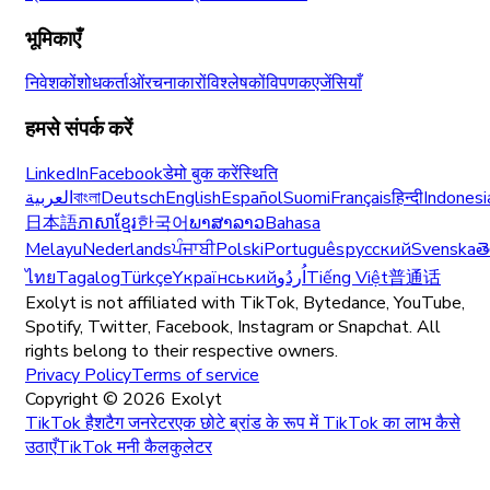
भूमिकाएँ
निवेशकों
शोधकर्ताओं
रचनाकारों
विश्लेषकों
विपणक
एजेंसियाँ
हमसे संपर्क करें
LinkedIn
Facebook
डेमो बुक करें
स्थिति
العربية
বাংলা
Deutsch
English
Español
Suomi
Français
हिन्दी
Indonesi
日本語
ភាសាខ្មែរ
한국어
ພາສາລາວ
Bahasa
Melayu
Nederlands
ਪੰਜਾਬੀ
Polski
Português
русский
Svenska
త
ไทย
Tagalog
Türkçe
Yкраїнський
اُردُو
Tiếng Việt
普通话
Exolyt is not affiliated with TikTok, Bytedance, YouTube,
Spotify, Twitter, Facebook, Instagram or Snapchat. All
rights belong to their respective owners.
Privacy Policy
Terms of service
Copyright ©
2026
Exolyt
TikTok हैशटैग जनरेटर
एक छोटे ब्रांड के रूप में TikTok का लाभ कैसे
उठाएँ
TikTok मनी कैलकुलेटर