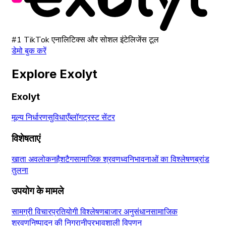
#1 TikTok एनालिटिक्स और सोशल इंटेलिजेंस टूल
डेमो बुक करें
Explore Exolyt
Exolyt
मूल्य निर्धारण
सुविधाएँ
ब्लॉग
ट्रस्ट सेंटर
विशेषताएं
खाता अवलोकन
हैशटैग
सामाजिक श्रवण
ध्वनि
भावनाओं का विश्लेषण
ब्रांड
तुलना
उपयोग के मामले
सामग्री विचार
प्रतियोगी विश्लेषण
बाजार अनुसंधान
सामाजिक
श्रवण
निष्पादन की निगरानी
प्रभावशाली विपणन