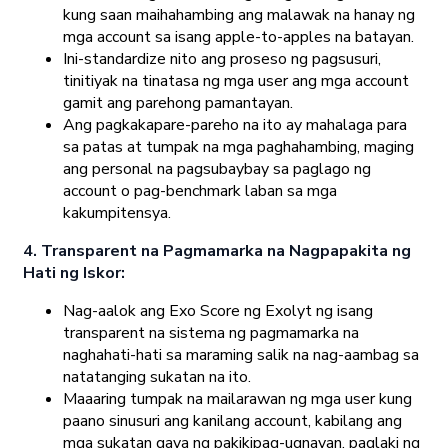
kung saan maihahambing ang malawak na hanay ng
mga account sa isang apple-to-apples na batayan.
Ini-standardize nito ang proseso ng pagsusuri,
tinitiyak na tinatasa ng mga user ang mga account
gamit ang parehong pamantayan.
Ang pagkakapare-pareho na ito ay mahalaga para
sa patas at tumpak na mga paghahambing, maging
ang personal na pagsubaybay sa paglago ng
account o pag-benchmark laban sa mga
kakumpitensya.
4. Transparent na Pagmamarka na Nagpapakita ng
Hati ng Iskor:
Nag-aalok ang Exo Score ng Exolyt ng isang
transparent na sistema ng pagmamarka na
naghahati-hati sa maraming salik na nag-aambag sa
natatanging sukatan na ito.
Maaaring tumpak na mailarawan ng mga user kung
paano sinusuri ang kanilang account, kabilang ang
mga sukatan gaya ng pakikipag-ugnayan, paglaki ng