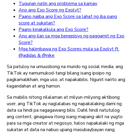
Tugunan natin ang problema sa kamay
Ano ang Exo Score ng Exolyt?
Paano naiiba ang Exo Score sa lahat ng iba pang
score at sukatan?
Paano kinakalkula ang Exo Score?
Ano ang ilan sa mga benepisyo ng paggamit ng Exo
Score?
Mga halimbawa ng Exo Scores mula sa Exolyt ft.
@adidas & @nike
Sa patuloy na umuusbong na mundo ng social media, ang
TikTok ay namumukod-tangi bilang isang ipoipo ng
pagkamalikhain, mga uso, at napakabilis. Ngunit narito ang
kagandahan at ang hamon.
Sa mabilis nitong nilalaman at milyun-milyong aktibong
user, ang TikTok ay naglalabas ng napakalaking dami ng
data sa hindi pa nagagawang bilis. Dahil hindi natutulog
ang content, ginagawa itong isang mapang-akit na yugto
para sa mga creator at negosyo, halos napakalaki ng mga
sukatan at data na nabuo upang masubaybayan nang