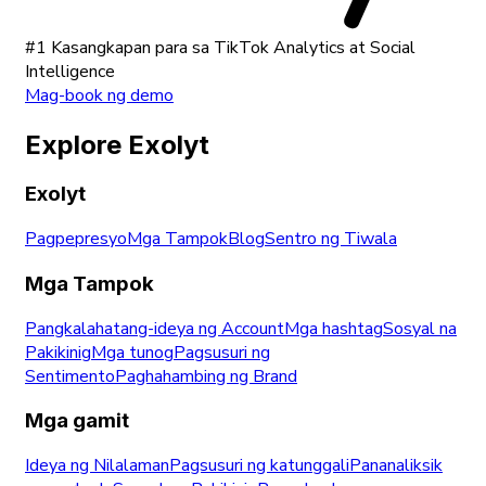
#1 Kasangkapan para sa TikTok Analytics at Social
Intelligence
Mag-book ng demo
Explore Exolyt
Exolyt
Pagpepresyo
Mga Tampok
Blog
Sentro ng Tiwala
Mga Tampok
Pangkalahatang-ideya ng Account
Mga hashtag
Sosyal na
Pakikinig
Mga tunog
Pagsusuri ng
Sentimento
Paghahambing ng Brand
Mga gamit
Ideya ng Nilalaman
Pagsusuri ng katunggali
Pananaliksik