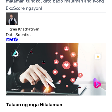
malaman tungkol dito bago malaman ang iyong
ExoScore ngayon!
Tigran Khachatryan
Data Scientist
Talaan ng mga Nilalaman