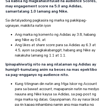
Sa kabila ng magkahalintulad na audience Scores,
may engagement score na 5.0 ang Adidas,
samantalang 1.0 lamang ang Nike.
Sa detalyadong pagkasira ng marka ng pakikipag-
ugnayan, makikita natin iyon
Ang marka ng komento ng Adidas ay 3.8, habang
ang Nike ay 0.6, at
Ang likes at share score para sa Adidas ay 6.3 at
4.5, ayon sa pagkakabanggit, habang ang Nike ay
nakakuha lamang ng 1.1 at 1.1.
Ipinapahiwatig nito na ang nilalaman ng Adidas ay
humigit-kumulang anim na beses na mas epektibo
sa pag-engganyo ng audience nito.
Kung titingnan din natin ang Mga Iskor ng Account
para sa bawat account, mapapansin natin na medyo
nauuna ang Nike kaysa sa Adidas, sa pag-post ng
mga marka ng dalas. Gayunpaman, ito ay nasa likod
pa rin kapag inihambing namin ang mga marka ng