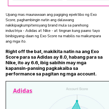
Upang mas maunawaan ang pagiging epektibo ng Exo
Score, paghambingin natin ang dalawang
nakikipagkumpitensyang brand mula sa parehong
industriya - Adidas at Nike - at tingnan kung paano tayo
binibigyang-daan ng Exo Score na mabilis na maikumpara
ang mga ito.
Right off the bat, makikita natin na ang Exo
Score para sa Adidas ay 8.0, habang para sa
Nike, ito ay 6.6, ibig sabihin may mga
kapansin-pansing pagkakaiba sa
performance sa pagitan ng mga account.