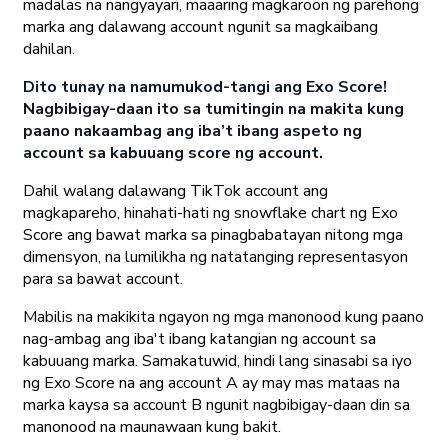
madalas na nangyayari, maaaring magkaroon ng parehong
marka ang dalawang account ngunit sa magkaibang
dahilan.
Dito tunay na namumukod-tangi ang Exo Score!
Nagbibigay-daan ito sa tumitingin na makita kung
paano nakaambag ang iba’t ibang aspeto ng
account sa kabuuang score ng account.
Dahil walang dalawang TikTok account ang
magkapareho, hinahati-hati ng snowflake chart ng Exo
Score ang bawat marka sa pinagbabatayan nitong mga
dimensyon, na lumilikha ng natatanging representasyon
para sa bawat account.
Mabilis na makikita ngayon ng mga manonood kung paano
nag-ambag ang iba't ibang katangian ng account sa
kabuuang marka. Samakatuwid, hindi lang sinasabi sa iyo
ng Exo Score na ang account A ay may mas mataas na
marka kaysa sa account B ngunit nagbibigay-daan din sa
manonood na maunawaan kung bakit.