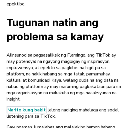
epektibo.
Tugunan natin ang
problema sa kamay
Alinsunod sa pagsasaliksik ng Flamingo, ang TikTok ay
may potensyal na ngayong magbigay ng inspirasyon,
impluwensya, at epekto sa pagkilos na higit pa sa
platform, na nakikinabang sa mga tatak, pamumuhay,
kultura, at komunidad! Kaya, walang duda na ang data na
nabuo ng platform ay may maraming pagkakataon para sa
mga organisasyon na makakuha ng mga naaaksyunan na
insight.
Narito kung bakit
lalong nagiging mahalaga ang social
listening para sa TikTok.
Gayunpaman, lumalabas ang malalaking hamon habang