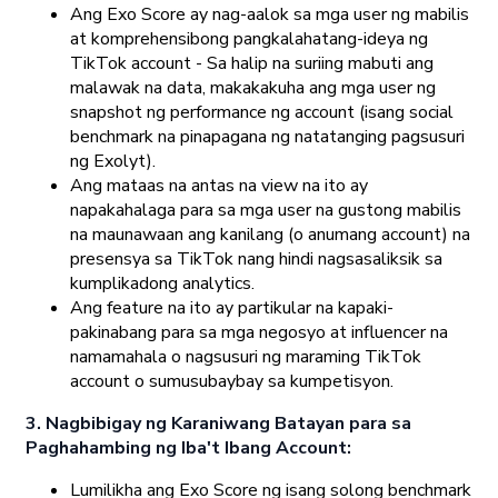
Ang Exo Score ay nag-aalok sa mga user ng mabilis
at komprehensibong pangkalahatang-ideya ng
TikTok account - Sa halip na suriing mabuti ang
malawak na data, makakakuha ang mga user ng
snapshot ng performance ng account (isang social
benchmark na pinapagana ng natatanging pagsusuri
ng Exolyt).
Ang mataas na antas na view na ito ay
napakahalaga para sa mga user na gustong mabilis
na maunawaan ang kanilang (o anumang account) na
presensya sa TikTok nang hindi nagsasaliksik sa
kumplikadong analytics.
Ang feature na ito ay partikular na kapaki-
pakinabang para sa mga negosyo at influencer na
namamahala o nagsusuri ng maraming TikTok
account o sumusubaybay sa kumpetisyon.
3. Nagbibigay ng Karaniwang Batayan para sa
Paghahambing ng Iba't Ibang Account:
Lumilikha ang Exo Score ng isang solong benchmark