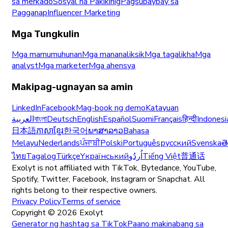
sa merkado
Sosyal na Pakikinig
Pagsubaybay sa
Pagganap
Influencer Marketing
Mga Tungkulin
Mga mamumuhunan
Mga mananaliksik
Mga tagalikha
Mga
analyst
Mga marketer
Mga ahensya
Makipag-ugnayan sa amin
LinkedIn
Facebook
Mag-book ng demo
Katayuan
العربية
বাংলা
Deutsch
English
Español
Suomi
Français
हिन्दी
Indonesi
日本語
ភាសាខ្មែរ
한국어
ພາສາລາວ
Bahasa
Melayu
Nederlands
ਪੰਜਾਬੀ
Polski
Português
русский
Svenska
త
ไทย
Tagalog
Türkçe
Yкраїнський
اُردُو
Tiếng Việt
普通话
Exolyt is not affiliated with TikTok, Bytedance, YouTube,
Spotify, Twitter, Facebook, Instagram or Snapchat. All
rights belong to their respective owners.
Privacy Policy
Terms of service
Copyright ©
2026
Exolyt
Generator ng hashtag sa TikTok
Paano makinabang sa