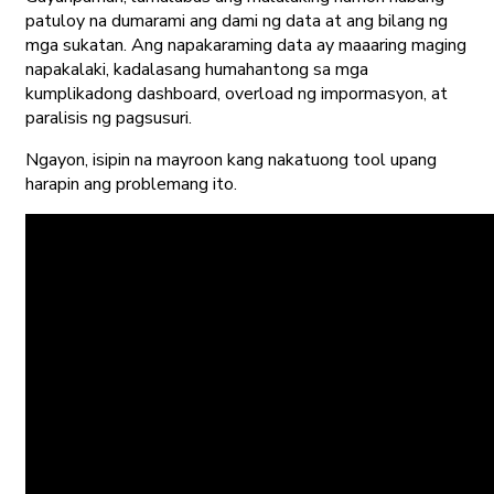
patuloy na dumarami ang dami ng data at ang bilang ng
mga sukatan. Ang napakaraming data ay maaaring maging
napakalaki, kadalasang humahantong sa mga
kumplikadong dashboard, overload ng impormasyon, at
paralisis ng pagsusuri.
Ngayon, isipin na mayroon kang nakatuong tool upang
harapin ang problemang ito.