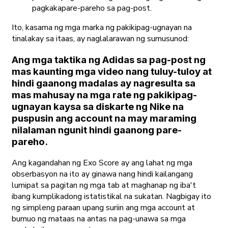
pagkakapare-pareho sa pag-post.
Ito, kasama ng mga marka ng pakikipag-ugnayan na
tinalakay sa itaas, ay naglalarawan ng sumusunod:
Ang mga taktika ng Adidas sa pag-post ng
mas kaunting mga video nang tuluy-tuloy at
hindi gaanong madalas ay nagresulta sa
mas mahusay na mga rate ng pakikipag-
ugnayan kaysa sa diskarte ng Nike na
puspusin ang account na may maraming
nilalaman ngunit hindi gaanong pare-
pareho.
Ang kagandahan ng Exo Score ay ang lahat ng mga
obserbasyon na ito ay ginawa nang hindi kailangang
lumipat sa pagitan ng mga tab at maghanap ng iba't
ibang kumplikadong istatistikal na sukatan. Nagbigay ito
ng simpleng paraan upang suriin ang mga account at
bumuo ng mataas na antas na pag-unawa sa mga