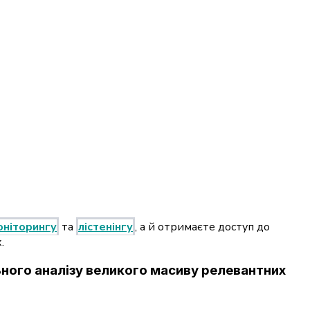
оніторингу
та
лістенінгу
, а й отримаєте доступ до
.
льного аналізу великого масиву релевантних