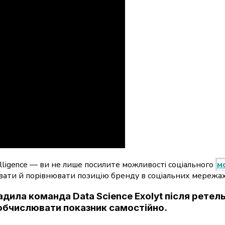
elligence — ви не лише посилите можливості соціального
м
вати й порівнювати позицію бренду в соціальних мережах
овадила команда Data Science Exolyt після рете
 обчислювати показник самостійно.