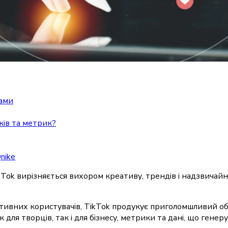
нами
иків та метрик?
nike
ikTok вирізняється вихором креативу, трендів і надзвичайн
тивних користувачів, TikTok продукує приголомшливий о
к для творців, так і для бізнесу, метрики та дані, що ге