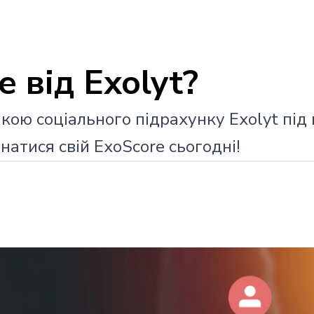
 від Exolyt?
кою соціального підрахунку Exolyt під 
знатися свій ExoScore сьогодні!