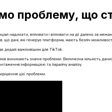
мо проблему, що ст
енціал надихати, впливати і впливати на дії далеко за ме
в, що дані, які генерує платформа, мають безліч можливост
є дедалі важливішим для TikTok.
зників виникають значні проблеми. Величезна кількість д
нтаження інформацією та паралічу аналізу.
вирішення цієї проблеми.