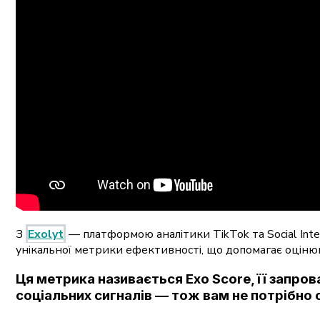
З
Exolyt
— платформою аналітики TikTok та Social Int
унікальної метрики ефективності, що допомагає оціню
Ця метрика називається
Exo Score
, її запр
соціальних сигналів — тож вам не потрібно