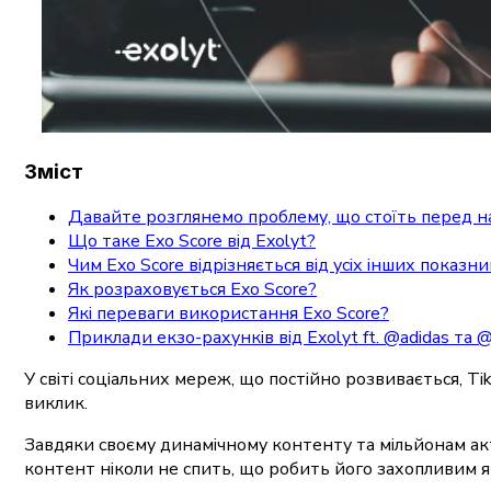
Зміст
Давайте розглянемо проблему, що стоїть перед 
Що таке Exo Score від Exolyt?
Чим Exo Score відрізняється від усіх інших показн
Як розраховується Exo Score?
Які переваги використання Exo Score?
Приклади екзо-рахунків від Exolyt ft. @adidas та @
У світі соціальних мереж, що постійно розвивається, T
виклик.
Завдяки своєму динамічному контенту та мільйонам ак
контент ніколи не спить, що робить його захопливим я