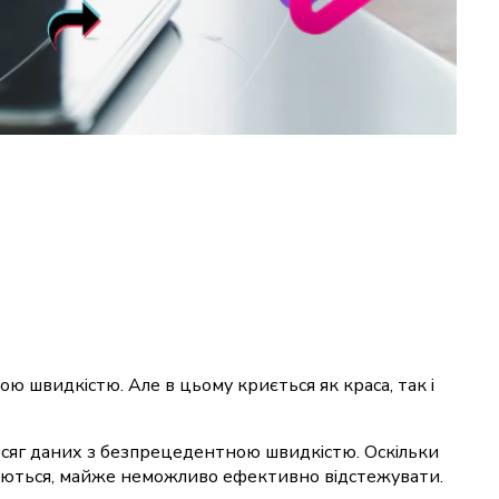
ою швидкістю. Але в цьому криється як краса, так і
бсяг даних з безпрецедентною швидкістю. Оскільки
неруються, майже неможливо ефективно відстежувати.