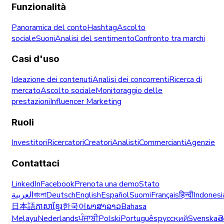
Funzionalità
Panoramica del conto
Hashtag
Ascolto
sociale
Suoni
Analisi del sentimento
Confronto tra marchi
Casi d'uso
Ideazione dei contenuti
Analisi dei concorrenti
Ricerca di
mercato
Ascolto sociale
Monitoraggio delle
prestazioni
Influencer Marketing
Ruoli
Investitori
Ricercatori
Creatori
Analisti
Commercianti
Agenzie
Contattaci
LinkedIn
Facebook
Prenota una demo
Stato
العربية
বাংলা
Deutsch
English
Español
Suomi
Français
हिन्दी
Indonesi
日本語
ភាសាខ្មែរ
한국어
ພາສາລາວ
Bahasa
Melayu
Nederlands
ਪੰਜਾਬੀ
Polski
Português
русский
Svenska
త