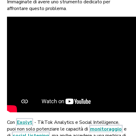
Immaginate di avere uno strumento dedicato per
affrontare questo problema.
Con
Exolyt
- TikTok Analytics e Social Intelligence,
puoi non solo potenziare le capacità di
monitoraggio
e
di
social listening
, ma anche accedere a una metrica di