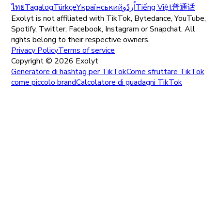
ไทย
Tagalog
Türkçe
Yкраїнський
اُردُو
Tiếng Việt
普通话
Exolyt is not affiliated with TikTok, Bytedance, YouTube,
Spotify, Twitter, Facebook, Instagram or Snapchat. All
rights belong to their respective owners.
Privacy Policy
Terms of service
Copyright ©
2026
Exolyt
Generatore di hashtag per TikTok
Come sfruttare TikTok
come piccolo brand
Calcolatore di guadagni TikTok