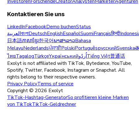
Investoren
Forschende
Creator
Analysten
Marketer
Agenturen
Kontaktieren Sie uns
LinkedIn
Facebook
Demo buchen
Status
العربية
বাংলা
Deutsch
English
Español
Suomi
Français
हिन्दी
Indonesi
日本語
ភាសាខ្មែរ
한국어
ພາສາລາວ
Bahasa
Melayu
Nederlands
ਪੰਜਾਬੀ
Polski
Português
русский
Svenska
త
ไทย
Tagalog
Türkçe
Yкраїнський
اُردُو
Tiếng Việt
普通话
Exolyt is not affiliated with TikTok, Bytedance, YouTube,
Spotify, Twitter, Facebook, Instagram or Snapchat. All
rights belong to their respective owners.
Privacy Policy
Terms of service
Copyright ©
2026
Exolyt
TikTok-Hashtag-Generator
So profitieren kleine Marken
von TikTok
TikTok-Geldrechner