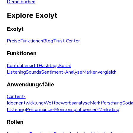
Demo buchen
Explore Exolyt
Exolyt
Preise
Funktionen
Blog
Trust Center
Funktionen
Kontoübersicht
Hashtags
Social
Listening
Sounds
Sentiment-Analyse
Markenvergleich
Anwendungsfälle
Content-
Ideenentwicklung
Wettbewerbsanalyse
Marktforschung
Socia
Listening
Performance-Monitoring
Influencer-Marketing
Rollen