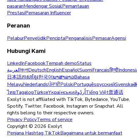
pasaran
Mendengar Sosial
Pemantauan
Prestasi
Pemasaran Influencer
Peranan
Pelabur
Penyelidik
Pencipta
Penganalisis
Pemasar
Agensi
Hubungi Kami
LinkedIn
Facebook
Tempah demo
Status
العربية
বাংলা
Deutsch
English
Español
Suomi
Français
हिन्दी
Indonesi
日本語
ភាសាខ្មែរ
한국어
ພາສາລາວ
Bahasa
Melayu
Nederlands
ਪੰਜਾਬੀ
Polski
Português
русский
Svenska
త
ไทย
Tagalog
Türkçe
Yкраїнський
اُردُو
Tiếng Việt
普通话
Exolyt is not affiliated with TikTok, Bytedance, YouTube,
Spotify, Twitter, Facebook, Instagram or Snapchat. All
rights belong to their respective owners.
Privacy Policy
Terms of service
Copyright ©
2026
Exolyt
Penjana Hashtag TikTok
Bagaimana untuk bermanfaat