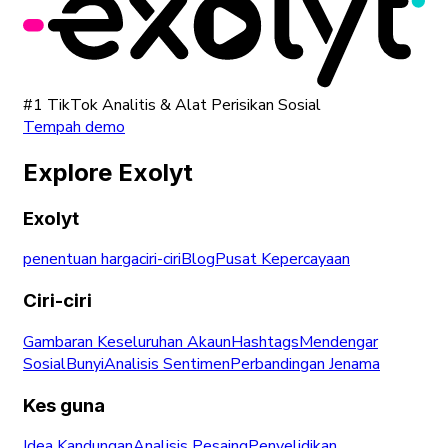
#1 TikTok Analitis & Alat Perisikan Sosial
Tempah demo
Explore Exolyt
Exolyt
penentuan harga
ciri-ciri
Blog
Pusat Kepercayaan
Ciri-ciri
Gambaran Keseluruhan Akaun
Hashtags
Mendengar
Sosial
Bunyi
Analisis Sentimen
Perbandingan Jenama
Kes guna
Idea Kandungan
Analisis Pesaing
Penyelidikan