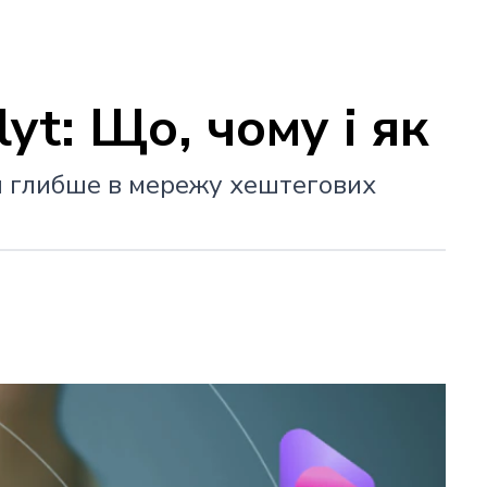
yt: Що, чому і як
ся глибше в мережу хештегових