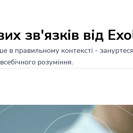
 зв'язків від Exol
ше в правильному контексті - занурте
 всебічного розуміння.