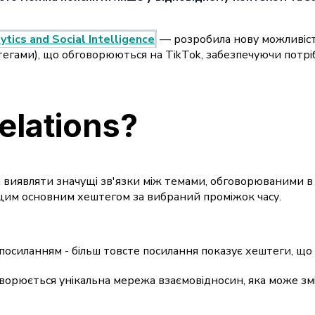
ytics and Social Intelligence
— розробила нову можливість
егами), що обговорюються на TikTok, забезпечуючи потріб
elations?
виявляти значущі зв'язки між темами, обговорюваними в T
з цим основним хештегом за вибраний проміжок часу.
осиланням - більш товсте посилання показує хештеги, що в
ворюється унікальна мережа взаємовідносин, яка може змі