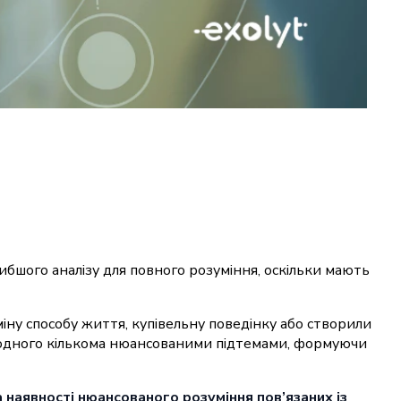
ибшого аналізу для повного розуміння, оскільки мають
міну способу життя, купівельну поведінку або створили
ин одного кількома нюансованими підтемами, формуючи
 наявності нюансованого розуміння пов’язаних із