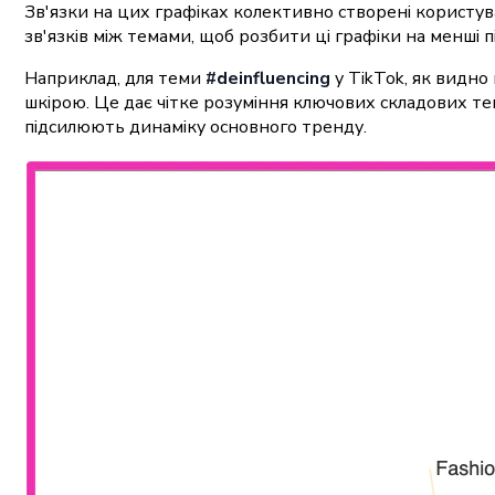
Зв'язки на цих графіках колективно створені користу
зв'язків між темами, щоб розбити ці графіки на менші 
Наприклад, для теми
#deinfluencing
у TikTok, як видно
шкірою. Це дає чітке розуміння ключових складових те
підсилюють динаміку основного тренду.