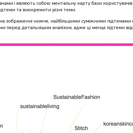
вачами і являють собою ментальну карту бази користувачі
підтеми та виокремити різні теми.
 на зображенні нижче, найбільшими суміжними підтемами є 
ми перед детальнішим аналізом, адже ці менші підтеми від