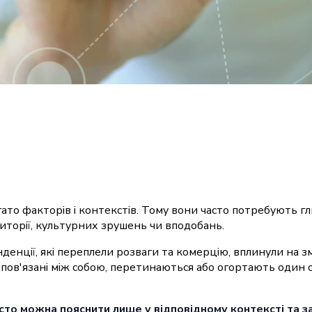
ато факторів і контекстів. Тому вони часто потребують гл
иторії, культурних зрушень чи вподобань.
нденції, які переплели розваги та комерцію, вплинули на з
кі пов'язані між собою, перетинаються або огортають од
сто можна пояснити лише у відповідному контексті та за