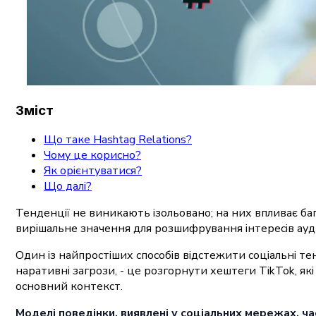
Зміст
Що таке Hashtag Relations?
Чому це корисно?
Як орієнтуватися?
Що далі?
Тенденції не виникають ізольовано; на них впливає баг
вирішальне значення для розшифрування інтересів ауд
Один із найпростіших способів відстежити соціальні те
наративні загрози, - це розгорнути хештеги TikTok, я
основний контекст.
Моделі поведінки, виявлені у соціальних мережах, ча