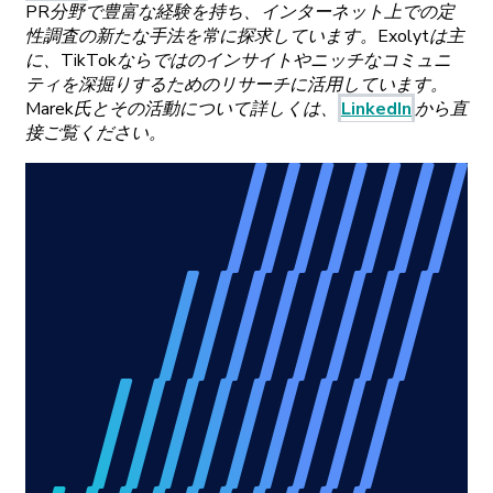
PR
分野で
豊富な
経験を
持ち、
インターネット
上での
定
性調査の
新たな
手法を
常に
探求しています。
Exolytは
主
に、
TikTokならではの
インサイトや
ニッチな
コミュニ
ティを
深掘りするための
リサーチに
活用しています。
Marek
氏と
その
活動について
詳しくは、
LinkedIn
から
直
接ご
覧ください。