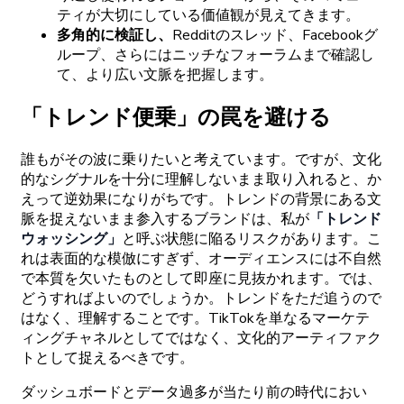
ティが
大切にしている
価値観が
見えてきます。
多角的に
検証し、
Redditの
スレッド、
Facebook
グ
ループ、さらには
ニッチな
フォーラムまで
確認し
て、より
広い
文脈を
把握します。
「トレンド
便乗」の
罠を
避ける
誰もがその
波に
乗りたいと
考えています。ですが、
文化
的な
シグナルを
十
分に
理解しないまま
取り
入れると、か
えって
逆効果になりがちです。
トレンドの
背景に
ある
文
脈を
捉えないまま
参入する
ブランドは、
私が
「トレンド
ウォッシング」
と
呼ぶ
状態に
陥る
リスクがあります。
こ
れは
表面的な
模倣に
すぎず、
オーディエンスには
不自然
で
本質を
欠いたものとして
即座に
見抜かれます。では、
どうすればよいのでしょうか。
トレンドをただ
追うので
はなく、
理解することです。
TikTokを
単なる
マーケテ
ィングチャネルとしてではなく、
文化的
アーティファク
トとして
捉えるべきです。
ダッシュボードと
データ
過多が
当たり
前の
時代に
おい