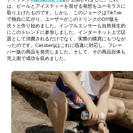
は、
ビールと
アイスティーを
混ぜる
発想を
ユーモラスに
取り
上げたものです。しかし、
この
ジョークは
TikTok
で
独自に
広がり、
ユーザーがこの
ドリンクの
DIY
版を
次々と
作り
始めました。
インフルエンサーも
自然発生的
に
この
トレンドに
参加しました。
インターネット
上で
話
題として
消費されるだけでなく、
実際の
購買にもつなが
ったのです。
Carlsbergはこれに
迅速に
対応し、
フレー
バー
版の
商品を
発売しました。
そして、
その
商品自体も
売上面で
成功を
収めました。