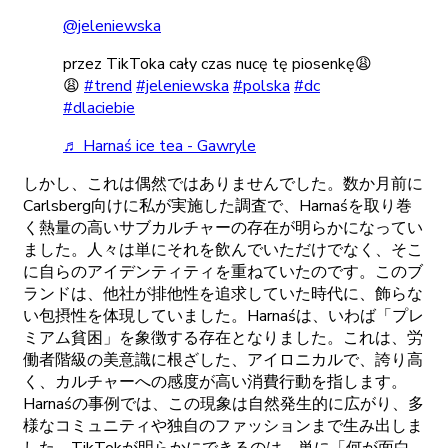
@jeleniewska
przez TikToka cały czas nucę tę piosenkę😩
😩
#trend
#jeleniewska
#polska
#dc
#dlaciebie
♬ Harnaś ice tea - Gawryle
しかし
、
これは
偶然ではありませんでした。
数か
月前に
Carlsberg
向けに
私が
実施した
調査で、
Harna
śを
取り
巻
く
熱量の
高い
サブカルチャーの
存在が
明らかになってい
ました。
人々は
単に
それを
飲んでいただけでなく、
そこ
に
自らの
アイデンティティを
重ねていたのです。
この
ブ
ランドは、
他社が
排他性を
追求していた
時代に、
飾らな
い
包摂性を
体現していました。
Harna
śは、
いわば
「プレ
ミアム
貧困」を
象徴する
存在となりました。
これは、
労
働者階級の
美意識に
根ざした、
アイロニカルで、
誇り
高
く、
カルチャーへの
感度が
高い
消費行動を
指します。
Harna
śの
事例では、
この
現象は
自然発生的に
広がり、
多
様な
コミュニティや
独自の
ファッションまで
生み
出しま