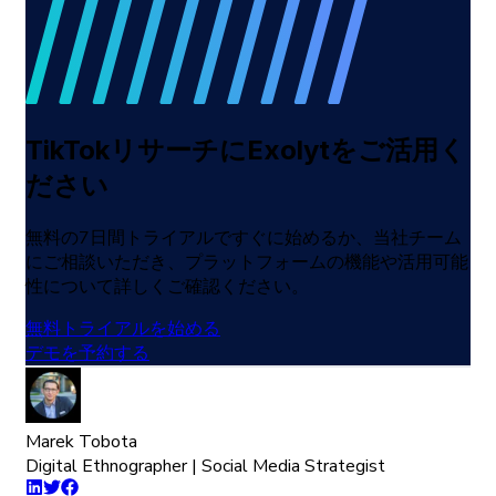
TikTok
リサーチに
Exolytをご
活用く
ださい
無料の
7
日間
トライアルですぐに
始めるか、
当社
チーム
に
ご
相談いただき、
プラットフォームの
機能や
活用可能
性について
詳しくご
確認ください。
無料トライアルを始める
デモを予約する
Marek Tobota
Digital Ethnographer | Social Media Strategist