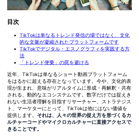
目次
TikTokは単なるトレンド発信の場ではなく、文化
的な文脈が凝縮されたプラットフォームです
TikTokでデジタル・エスノグラフィを実践する方
法
「トレンド便乗」の罠を避ける
近年
、
TikTokは
単なる
ショート
動画
プラットフォーム
をはるかに
超える
存在となっています。
今や、
文化的表
現が
生まれ、
意味が
リアルタイムに
形成
・
再解釈
・
共有
される、
動的な
エコシステムです。
数字だけでは
捉えき
れない
生活者理解を
目指す
リサーチャー、
ストラテジス
ト、
マーケターにとって、
TikTokは
他にはない
価値を
提供します。
それは
、
人々の
世界の
捉え
方を
形づくる
カ
ルチャーコードや
マイクロカルチャーに
直接
アクセスで
きることです。