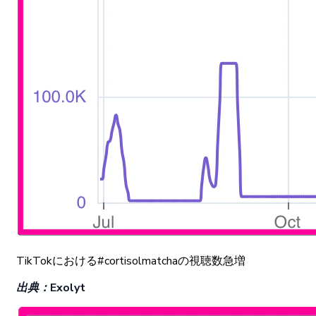
TikTokに
おける
#
cortisolmatchaの
視聴数急増
出典
：
Exolyt