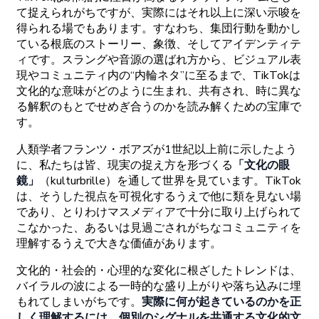
て
捉えられがちですが、
実際にはそれ
以上に
深い
示唆を
得られる
場でもあります。
すなわち、
集団行動を
動かし
ている
根底の
ストーリー、
象徴、
そして
アイデンティテ
ィです。
スラングや
音源の
選ばれ
方から、
ビジュアル
表
現や
コミュニティ
内の
“
内輪
ネタ
”に
至るまで、
TikTokは
文化的な
意味がどの
ように
生まれ、
共有され、
時に
異な
る
解釈のもとでせめぎ
合うのかを
読み
解くための
宝庫で
す。
人類学者
フランツ
・
ボアズが
1
世紀以上前に
示したよう
に、
私たちは
皆、
現実の
捉え
方を
形づくる
「文化の
眼
鏡」
（kulturbrille）
を
通して
世界を
見ています。
TikTok
は、
そうした
視点を
可視化するうえで
他に
類を
見ない
場
であり、と
りわけ
マスメディアで
十
分に
取り
上げられて
こなかった、
あるいは
見過ごされがちな
コミュニティを
理解するうえで
大きな
価値があります。
文化的
・
社会的
・
心理的な
変化に
根ざした
トレンドは、
バイラルの
波に
よる
一
時的な
盛り
上がりや
落ち
込みに
埋
もれてしまいがちです。
実際に
何が
起きているのかを
正
しく
理解するには、
個別の
シグナルを
共通する
文化的文