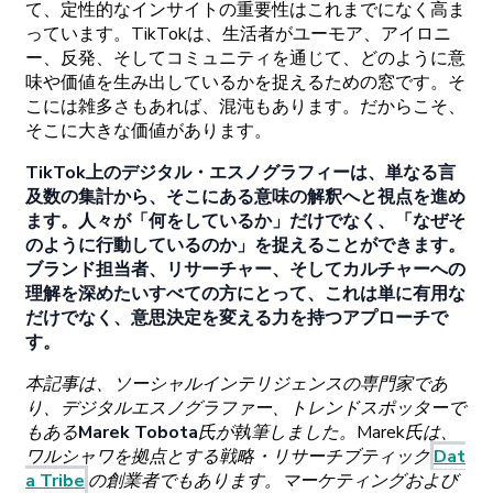
て、
定性的な
インサイトの
重要性はこれまでになく
高ま
っています。
TikTokは、
生活者が
ユーモア、
アイロニ
ー、
反発、
そして
コミュニティを
通じて、
どの
ように
意
味や
価値を
生み
出しているかを
捉えるための
窓です。
そ
こには
雑多さもあれば、
混沌もあります。
だからこそ、
そこに
大きな
価値があります。
TikTok
上の
デジタル
・
エスノグラフィーは、
単なる
言
及数の
集計から、
そこに
ある
意味の
解釈へと
視点を
進め
ます。
人々が
「何をしているか」だけでな
く、「なぜそ
の
ように
行動しているのか」を
捉えることができます。
ブランド
担当者、
リサーチャー、
そして
カルチャーへの
理解を
深めたいすべての
方にとって、
これは
単に
有用な
だけでなく、
意思決定を
変える
力を
持つ
アプローチで
す。
本記事は
、
ソーシャルインテリジェンスの
専門家であ
り、
デジタルエスノグラファー、
トレンドスポッターで
もある
Marek
Tobota
氏が
執筆しました。
Marek
氏は、
ワルシャワを
拠点と
する
戦略
・
リサーチブティック
Dat
a
Tribe
の
創業者でもあります。
マーケティングおよび