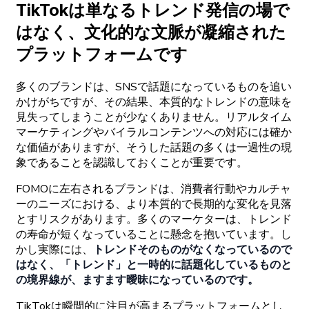
TikTokは
単なる
トレンド
発信の
場で
はなく、
文化的な
文脈が
凝縮された
プラットフォームです
多くの
ブランドは、
SNSで
話題になっているものを
追い
かけがちですが、
その
結果、
本質的な
トレンドの
意味を
見失ってしまうことが
少なくありません。
リアルタイム
マーケティングや
バイラルコンテンツへの
対応には
確か
な
価値がありますが、
そうした
話題の
多くは
一
過性の
現
象であることを
認識しておくことが
重要です。
FOMOに
左右される
ブランドは、
消費者行動や
カルチャ
ーの
ニーズに
おける、より
本質的で
長期的な
変化を
見落
と
す
リスクがあります。
多くの
マーケターは、
トレンド
の
寿命が
短くなっていることに
懸念を
抱いています。し
かし
実際には、
トレンドその
ものがなくなっているので
はなく、
「トレンド」と
一
時的に
話題化しているものと
の
境界線が、
ますます
曖昧になっているのです。
TikTokは
瞬間的に
注目が
高まる
プラットフォームとし