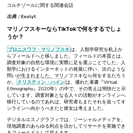
コルチゾールに
関する
関連会話
出典
：
Exolyt
マリノフスキーなら
TikTokで
何をするでしょ
うか？
ブロニスワフ
・
マリノフスキ
は
、
人類学研究を
机上か
ら
フィールドへと
移しました。
フィールドの
本質とは、
調査対象の
自然な
環境に
実際に
足を
運ぶことでした。
人
類学に
おける
インターネットの
発展に
伴い、
次の
ような
問いが
生まれました。
マリノフスキなら
何をするだろう
か。
クリスティン
・
ハイン
は
、
優れた
著書
『Virtual
Ethnography』
2020
年）の
中で、
その
答えは
明快だと
示
しています。
調査対象となる
人々の
活動が
オンラインへ
移行しているのであれば、
研究者もまたそれを
追って
オ
ンラインへ
向かうべきだと
彼女は
考えました。
デジタルエスノグラフィでは
、
ソーシャルメディアを、
現地調査の
あらゆる
利点を
活かして
リサーチを
実施でき
る
フィールドとして
捉えます。