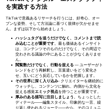
を
実践する
方法
TikTokで
意義ある
リサーチを
行うには、
好奇心、
オー
プンな
姿勢、
そして
方法論に
基づく
規律が
欠かせませ
ん。
まずは
以下から
始めましょう。
ハッシュタグを
追うだけでなく、
コメントまで
読
み
込むことが
重要です
。
最も
価値ある
インサイト
は、
コンテンツそのものだけでなく、
その
周辺で
交わされる
議論の
中に
あることが
少なくありませ
ん。
閲覧数だけでなく、
行動を
捉える
—
ユーザーが
ト
レンドをどう
再解釈し、
言葉遣いをどう
変化さ
せ、
互いに
どう
反応しているかを
把握します。
その
世界に
深く
入り
込み
-
クリエイターを
継続的に
ウォッチし、
コンテンツに
触れ、
内側から
文化を
捉える
感覚
エミック
視点
を
持つことが
重要です。
厚みの
ある
描写に
注目しましょう
。
ちょっとした
ディテール
――
編集
スタイル、
印象的な
一
言、
繰
り
返し
使われる
ジョーク
――から、
その
コミュニ