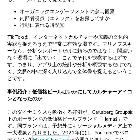
オーガニックエンゲージメントの
参与観察
内部者視点
（エミック）を
お
探しですか
行動に
表れる
暗黙知
TikTokは
、
インターネットカルチャーや
広義の
文化的
実践を
捉えるうえで
非常に
有効な
場です。
マリノフスキ
ーなら、
分析や
レポートだけに
頼るのではなく、
間違い
なく
現場に
「出ていく」ことで
それを
観察するはずで
す。
つまり、
アプリ
上の
統計や
分析を
概観するだけでな
く、
文脈の
中に
深く
入り
込んで
全体像を
捉えると
いうこ
とです。
事例紹介
：
低価格
ビールはいかにして
カルチャーアイコ
ンとなったのか
この
ダイナミクスを
象徴する
好例が、
Carlsberg
Group
傘
下の
ポーランドの
低価格
ビールブランド
「Harna
ś」で
す。
同
ブランドは、
予想外にも
ソーシャルメディア
上で
一
大現象となりました。
2021
年には、
YouTubeで
パロ
ディソング
Harna
ś
Ice
Tea
が
公開されました。
これ