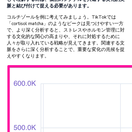
脈と
結び
付けて
捉える
必要があります。
コルチゾールを
例に
考えてみましょう。
TikTokでは
「cortisol
matcha」の
ような
ピークは
見つけやすい
一
方
で、より
深く
分析すると、
ストレスや
ホルモン
管理に
対
する
文化的な
関心の
高まりや、
それに
対処するために
人々が
取り
入れている
戦略が
見えてきます。
関連する
文
脈をさらに
深く
分析することで、
重要な
変化の
兆候を
捉
えやすくなります。