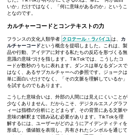
した。
TikTokが
明らかにできるのは、
単に
「何が
面白
いか」だけではな
く、
「何に
意味があるのか」と
いうこ
となのです。
カルチャーコードと
コンテキストの
力
フランスの
文化人類学者
クロテール
・
ラパイユ
は
、
カ
ルチャーコード
と
いう
概念を
提唱しました。
これは、
製
品や
行動、
アイデアに
対する
私たちの
反応を
形づくる
無
意識の
意味づけを
指します。
TikTokでは、
こうした
コ
ードが
数秒の
うちに
表れます。
ダンスは
単なる
ダンスで
はなく、
ある
サブカルチャーへの
参照です。
ジョークは
単に
面白いだけでなく、
「その
文脈を
理解しているか」
を
試すものでもあります。
こうした
意味合いは、
外部の
人間には
見えに
くいことが
少なくありません。
だからこそ、
デジタルエスノグラフ
ィーは
指標の
分析にと
どまらず、
その
背景に
ある
文脈や
意味の
解釈まで
踏み
込む
必要があります。
TikTokを
理
解するには、
ユーザーがどの
ように
アイデンティティを
形成し、
価値観を
表現し、
共有された
シンボルを
通じて