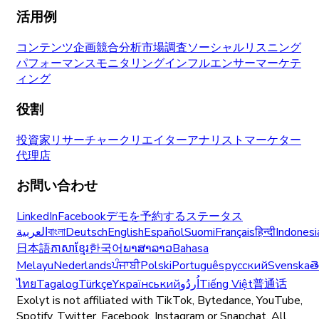
活用例
コンテンツ企画
競合分析
市場調査
ソーシャルリスニング
パフォーマンスモニタリング
インフルエンサーマーケテ
ィング
役割
投資家
リサーチャー
クリエイター
アナリスト
マーケター
代理店
お問い合わせ
LinkedIn
Facebook
デモを予約する
ステータス
العربية
বাংলা
Deutsch
English
Español
Suomi
Français
हिन्दी
Indonesi
日本語
ភាសាខ្មែរ
한국어
ພາສາລາວ
Bahasa
Melayu
Nederlands
ਪੰਜਾਬੀ
Polski
Português
русский
Svenska
త
ไทย
Tagalog
Türkçe
Yкраїнський
اُردُو
Tiếng Việt
普通话
Exolyt is not affiliated with TikTok, Bytedance, YouTube,
Spotify, Twitter, Facebook, Instagram or Snapchat. All