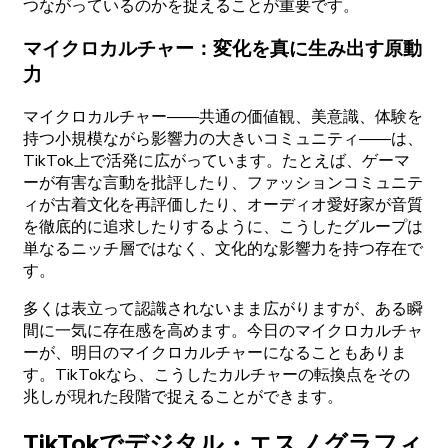
つながっているのかを
捉えることが
重要です。
マイクロカルチャー
：
変化を
真に
生み
出す
原動
力
マイクロカルチャー
――
共通の
価値観、
美意識、
体験を
持つ
小規模ながら
影響力の
大きい
コミュニティ
――は、
TikTok
上で
活発に
広がっています。
たと
えば、
ゲーマ
ーが
有害な
言動を
批評したり、
ファッションコミュニテ
ィが
古着文化を
再評価したり、
オーディオ
愛好家が
音質
を
徹底的に
追求したりするように、
こうした
グループは
単なる
ニッチ
層ではなく、
文化的な
影響力を
持つ
存在で
す。
多くは
表立って
認識されないまま
広がりますが、
ある
瞬
間に
一
気に
存在感を
高めます。
今日の
マイクロカルチャ
ーが、
明日の
マイクロカルチャーになることもありま
す。
TikTokなら、
こうした
カルチャーの
転換点をその
兆しが
現れた
段階で
捉えることができます。
TikTokで
デジタル
・
エスノグラフィ