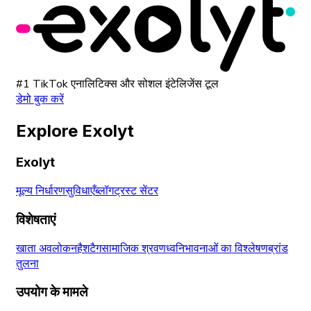
#1 TikTok एनालिटिक्स और सोशल इंटेलिजेंस टूल
डेमो बुक करें
Explore Exolyt
Exolyt
मूल्य निर्धारण
सुविधाएँ
ब्लॉग
ट्रस्ट सेंटर
विशेषताएं
खाता अवलोकन
हैशटैग
सामाजिक श्रवण
ध्वनि
भावनाओं का विश्लेषण
ब्रांड
तुलना
उपयोग के मामले