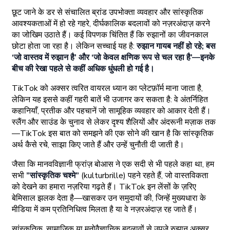
छूट जाने के डर से संचालित ब्रांड उपभोक्ता व्यवहार और सांस्कृतिक
आवश्यकताओं में हो रहे गहरे, दीर्घकालिक बदलावों को नज़रअंदाज़ करने
का जोखिम उठाते हैं। कई विपणक चिंतित हैं कि रुझानों का जीवनकाल
छोटा होता जा रहा है। लेकिन सच्चाई यह है:
रुझान गायब नहीं हो रहे; बस
‘जो वास्तव में रुझान है’ और ‘जो केवल क्षणिक रूप से चल रहा है’—इनके
बीच की रेखा पहले से कहीं अधिक धुंधली हो गई है।
TikTok को अक्सर त्वरित वायरल ध्यान का प्लेटफ़ॉर्म माना जाता है,
लेकिन यह इससे कहीं गहरी बातें भी उजागर कर सकता है: वे अंतर्निहित
कहानियाँ, प्रतीक और पहचानें जो सामूहिक व्यवहार को आकार देती हैं।
स्लैंग और साउंड के चुनाव से लेकर दृश्य शैलियों और अंदरूनी मज़ाक तक
—TikTok इस बात को समझने की एक सोने की खान है कि सांस्कृतिक
अर्थ कैसे रचे, साझा किए जाते हैं और उन्हें चुनौती दी जाती है।
जैसा कि मानवविज्ञानी फ्रांज़ बोआस ने एक सदी से भी पहले कहा था, हम
सभी
”सांस्कृतिक चश्मे”
(kulturbrille) पहने रहते हैं, जो वास्तविकता
को देखने का हमारा नज़रिया गढ़ते हैं। TikTok इन लेंसों के ज़रिए
बेमिसाल झलक देता है—खासकर उन समुदायों की, जिन्हें मुख्यधारा के
मीडिया में कम प्रतिनिधित्व मिलता है या वे नज़रअंदाज़ रह जाते हैं।
सांस्कृतिक, सामाजिक या मनोवैज्ञानिक बदलावों से उपजे रुझान अक्सर