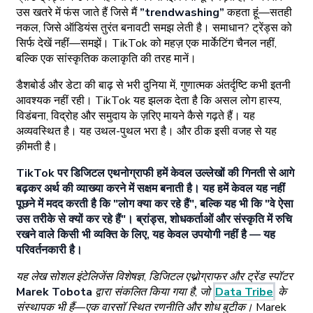
उस खतरे में फंस जाते हैं जिसे मैं
”trendwashing”
कहता हूं—सतही
नकल, जिसे ऑडियंस तुरंत बनावटी समझ लेती है। समाधान? ट्रेंड्स को
सिर्फ देखें नहीं—समझें। TikTok को महज़ एक मार्केटिंग चैनल नहीं,
बल्कि एक सांस्कृतिक कलाकृति की तरह मानें।
डैशबोर्ड और डेटा की बाढ़ से भरी दुनिया में, गुणात्मक अंतर्दृष्टि कभी इतनी
आवश्यक नहीं रही। TikTok यह झलक देता है कि असल लोग हास्य,
विडंबना, विद्रोह और समुदाय के ज़रिए मायने कैसे गढ़ते हैं। यह
अव्यवस्थित है। यह उथल-पुथल भरा है। और ठीक इसी वजह से यह
क़ीमती है।
TikTok पर डिजिटल एथनोग्राफी हमें केवल उल्लेखों की गिनती से आगे
बढ़कर अर्थ की व्याख्या करने में सक्षम बनाती है। यह हमें केवल यह नहीं
पूछने में मदद करती है कि "लोग क्या कर रहे हैं", बल्कि यह भी कि "वे ऐसा
उस तरीके से क्यों कर रहे हैं"। ब्रांड्स, शोधकर्ताओं और संस्कृति में रुचि
रखने वाले किसी भी व्यक्ति के लिए, यह केवल उपयोगी नहीं है — यह
परिवर्तनकारी है।
यह लेख सोशल इंटेलिजेंस विशेषज्ञ, डिजिटल एथ्नोग्राफर और ट्रेंड स्पॉटर
Marek Tobota
द्वारा संकलित किया गया है, जो
Data Tribe
के
संस्थापक भी हैं—एक वारसॉ स्थित रणनीति और शोध बुटीक। Marek