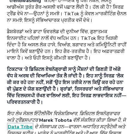
”trendwashing”
ਕਹਿੰਦਾ ਹਾਂ—ਇੱਕ ਉੱਪਰੀ ਨਕਲ, ਜਿਸਨੂੰ
ਆਡੀਅੰਸ ਤੁਰੰਤ ਗੈਰ-ਅਸਲੀ ਵਜੋਂ ਪਛਾਣ ਲੈਂਦੀ ਹੈ। ਹੱਲ ਕੀ ਹੈ? ਸਿਰਫ਼
ਟ੍ਰੈਂਡ ਵੇਖੋ ਨਾ—ਉਹਨਾਂ ਨੂੰ ਸਮਝੋ। TikTok ਨੂੰ ਕੇਵਲ ਮਾਰਕੀਟਿੰਗ ਚੈਨਲ
ਨਾ ਸਮਝੋ; ਇਸਨੂੰ ਸੱਭਿਆਚਾਰਕ ਪ੍ਰਤੀਕ ਵਜੋਂ ਦੇਖੋ।
ਡੈਸ਼ਬੋਰਡਾਂ ਅਤੇ ਡਾਟਾ ਓਵਰਲੋਡ ਦੀ ਦੁਨੀਆ ਵਿੱਚ, ਗੁਣਾਤਮਕ
ਇਨਸਾਈਟ ਪਹਿਲਾਂ ਨਾਲੋਂ ਵੱਧ ਅਹਿਮ ਹਨ। TikTok ਇਹ ਖਿੜਕੀ
ਦਿੰਦਾ ਹੈ ਕਿ ਅਸਲ ਲੋਕ ਹਾਸੇ, ਵਿਆੰਗ, ਬਗਾਵਤ ਅਤੇ ਕਮਿਊਨਿਟੀ ਰਾਹੀਂ
ਮਾਇਨੇ ਕਿਵੇਂ ਬਣਾਉਂਦੇ ਹਨ। ਇਹ ਗੈਰ-ਤਰਤੀਬ ਹੈ। ਇਹ ਅਫ਼ਰਾਤਫ਼ਰੀ
ਵਾਲਾ ਹੈ। ਅਤੇ ਓਹੀ ਇਸਨੂੰ ਕੀਮਤੀ ਬਣਾਉਂਦਾ ਹੈ।
ਟਿਕਟਾਕ 'ਤੇ ਡਿਜ਼ਿਟਲ ਏਥਨੋਗ੍ਰਾਫੀ ਸਾਨੂੰ ਮੈਂਸ਼ਨਾਂ ਦੀ ਗਿਣਤੀ ਤੋਂ ਅੱਗੇ
ਵੱਧ ਕੇ ਅਰਥ ਦੀ ਵਿਆਖਿਆ ਤੱਕ ਲੈ ਜਾਂਦੀ ਹੈ। ਇਹ ਸਾਨੂੰ ਸਿਰਫ਼ 'ਲੋਕ
ਕੀ ਕਰ ਰਹੇ ਹਨ' ਨਹੀਂ, ਸਗੋਂ 'ਉਹ ਇਸ ਤਰੀਕੇ ਨਾਲ ਕਿਉਂ ਕਰ ਰਹੇ ਹਨ'
ਵੀ ਪੁੱਛਣ ਦੇ ਯੋਗ ਬਣਾਉਂਦੀ ਹੈ। ਬ੍ਰਾਂਡਾਂ, ਰਿਸਰਚਰਾਂ ਅਤੇ ਸੱਭਿਆਚਾਰ
ਵਿੱਚ ਦਿਲਚਸਪੀ ਰੱਖਣ ਵਾਲਿਆਂ ਲਈ, ਇਹ ਸਿਰਫ਼ ਲਾਭਦਾਇਕ ਨਹੀਂ—
ਪਰਿਵਰਤਨਕਾਰੀ ਹੈ।
ਇਹ ਲੇਖ ਸੋਸ਼ਲ ਇੰਟੈਲੀਜੈਂਸ ਵਿਸ਼ੇਸ਼ਗਿਆਰ, ਡਿਜ਼ਿਟਲ ਇਥਨੋਗ੍ਰਾਫਰ
ਅਤੇ ਟ੍ਰੈਂਡਸਪਾਟਰ
Marek Tobota
ਵੱਲੋਂ ਸੰਕਲਿਤ ਕੀਤਾ ਗਿਆ ਹੈ, ਜੋ
Data Tribe
ਦੇ ਸੰਸਥਾਪਕ ਹਨ—ਵਾਰਸਾ-ਅਧਾਰਿਤ ਸਟ੍ਰੈਟੇਜੀ ਅਤੇ
ਰਿਸਰਚ ਬੂਟੀਕ। ਮਾਰੇਕ ਨੂੰ ਮਾਰਕੀਟਿੰਗ ਅਤੇ ਪੀ.ਆਰ. ਵਿੱਚ ਵਿਸ਼ਾਲ