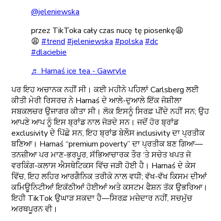
@jeleniewska
przez TikToka cały czas nucę tę piosenkę😩
😩
#trend
#jeleniewska
#polska
#dc
#dlaciebie
♬ Harnaś ice tea - Gawryle
ਪਰ ਇਹ ਅਚਾਨਕ ਨਹੀਂ ਸੀ। ਕਈ ਮਹੀਨੇ ਪਹਿਲਾਂ Carlsberg ਲਈ
ਕੀਤੀ ਮੇਰੀ ਰਿਸਰਚ ਨੇ Harnaś ਦੇ ਆਲੇ-ਦੁਆਲੇ ਇੱਕ ਜੋਸ਼ੀਲਾ
ਸਬਕਲਚਰ ਉਜਾਗਰ ਕੀਤਾ ਸੀ। ਲੋਕ ਇਸਨੂੰ ਸਿਰਫ਼ ਪੀਂਦੇ ਨਹੀਂ ਸਨ; ਉਹ
ਆਪਣੇ ਆਪ ਨੂੰ ਇਸ ਬ੍ਰਾਂਡ ਨਾਲ ਜੋੜਦੇ ਸਨ। ਜਦੋਂ ਹੋਰ ਬ੍ਰਾਂਡ
exclusivity ਦੇ ਪਿੱਛੇ ਸਨ, ਇਹ ਬ੍ਰਾਂਡ ਬੇਲੌਸ inclusivity ਦਾ ਪ੍ਰਤੀਕ
ਬਣਿਆ। Harnaś “premium poverty” ਦਾ ਪ੍ਰਤੀਕ ਬਣ ਗਿਆ—
ਤਨਜ਼ੀਆ ਪਰ ਮਾਣ-ਭਰਪੂਰ, ਸੱਭਿਆਚਾਰਕ ਤੌਰ ‘ਤੇ ਸਚੇਤ ਖਪਤ ਜੋ
ਵਰਕਿੰਗ-ਕਲਾਸ ਐਸਥੇਟਿਕਸ ਵਿੱਚ ਜੜੀ ਹੋਈ ਹੈ। Harnaś ਦੇ ਕੇਸ
ਵਿੱਚ, ਇਹ ਲਹਿਰ ਆਰਗੈਨਿਕ ਤਰੀਕੇ ਨਾਲ ਵਧੀ; ਵੱਖ-ਵੱਖ ਕਿਸਮ ਦੀਆਂ
ਕਮਿਊਨਿਟੀਆਂ ਇਕੱਠੀਆਂ ਹੋਈਆਂ ਅਤੇ ਕਸਟਮ ਫੈਸ਼ਨ ਤੱਕ ਉਭਰਿਆ।
ਇਹੀ TikTok ਉਘਾੜ ਸਕਦਾ ਹੈ—ਸਿਰਫ਼ ਮਜ਼ੇਦਾਰ ਨਹੀਂ, ਸਚਮੁੱਚ
ਅਰਥਪੂਰਨ ਵੀ।