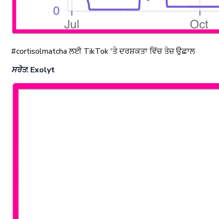
#cortisolmatcha ਲਈ TikTok 'ਤੇ ਦਰਸ਼ਕਤਾ ਵਿੱਚ ਤੇਜ਼ ਉਛਾਲ
ਸਰੋਤ: Exolyt