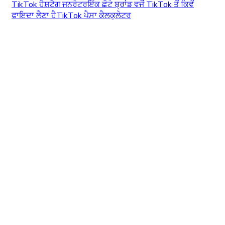
TikTok ਹੈਸ਼ਟੈਗ ਜਨਰੇਟਰ
ਇੱਕ ਛੋਟੇ ਬ੍ਰਾਂਡ ਵਜੋਂ TikTok ਤੋਂ ਕਿਵੇਂ
ਫਾਇਦਾ ਲੈਣਾ ਹੈ
TikTok ਪੈਸਾ ਕੈਲਕੁਲੇਟਰ