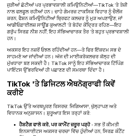
ਜੁੜੀਆਂ ਛੋਟੀਆਂ ਪਰ ਪ੍ਰਭਾਵਸ਼ਾਲੀ ਕਮਿਉਨਿਟੀਆਂ—TikTok ‘ਤੇ ਤੇਜ਼ੀ
ਨਾਲ ਫਲਫੂਲ ਰਹੀਆਂ ਹਨ। ਚਾਹੇ ਗੇਮਰਜ਼ ਟਾਕਸਿਕ ਵਿਹਾਰ ਨੂੰ ਚੈਲੇਂਜ
ਕਰਨ, ਫੈਸ਼ਨ ਕਮਿਉਨਿਟੀਆਂ ਥ੍ਰਿਫਟ ਕਲਚਰ ਨੂੰ ਮੁੜ ਅਪਣਾਉਣ, ਜਾਂ
ਆਡੀਓਫ਼ਾਈਲਜ਼ ਸਾਊਂਡ ਕੁਆਲਟੀ ‘ਤੇ ਬੇਹੱਦ ਕੇਂਦ੍ਰਿਤ ਰਹਿਣ—ਇਹ
ਗਰੁੱਪ ਸਿਰਫ਼ ਨੀਸ਼ ਨਹੀਂ; ਇਹ ਸੱਭਿਆਚਾਰਕ ਤੌਰ ‘ਤੇ ਬਹੁਤ ਪ੍ਰਭਾਵਸ਼ਾਲੀ
ਹਨ।
ਅਕਸਰ ਇਹ ਨਜ਼ਰੋਂ ਓਝਲ ਰਹਿੰਦੀਆਂ ਹਨ—ਤੇ ਫਿਰ ਇੱਕਦਮ ਸਭ ਦੇ
ਸਾਹਮਣੇ ਆ ਜਾਂਦੀਆਂ ਹਨ। ਅੱਜ ਦੀ ਮਾਈਕਰੋਕਲਚਰ ਕੱਲ੍ਹ ਦੀ
ਮੁੱਖਧਾਰਾ ਬਣ ਸਕਦੀ ਹੈ। TikTok ਸਾਨੂੰ ਇਹ ਸੱਭਿਆਚਾਰਕ ਟਿੱਪਿੰਗ
ਪਾਇੰਟਸ ਉੱਭਰਦਿਆਂ ਹੀ ਪਛਾਣਣ ਦੀ ਸਮਰਥਾ ਦਿੰਦਾ ਹੈ।
TikTok 'ਤੇ ਡਿਜਿਟਲ ਐਥਨੋਗ੍ਰਾਫੀ ਕਿਵੇਂ
ਕਰੀਏ
TikTok ਉੱਤੇ ਅਰਥਪੂਰਣ ਰਿਸਰਚ: ਜਿਗਿਆਸਾ, ਖੁੱਲ੍ਹਾਪਣ ਅਤੇ
ਵਿਧਾਨਕ ਅਨੁਸ਼ਾਸਨ। ਸ਼ੁਰੂਆਤ ਇਸ ਤਰ੍ਹਾਂ ਕਰੋ:
ਹੈਸ਼ਟੈਗ ਫਾਲੋ ਕਰੋ, ਪਰ ਕਾਮੈਂਟ ਜ਼ਰੂਰ ਪੜ੍ਹੋ
- ਸਭ ਤੋਂ ਕੀਮਤੀ
ਇਨਸਾਈਟਸ ਅਕਸਰ ਚਰਚਾ ਵਿੱਚ ਹੁੰਦੀਆਂ ਹਨ, ਸਿਰਫ਼ ਕੰਟੈਂਟ