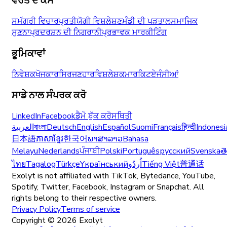
ਵਰਤੋਂ ਦੇ ਕੇਸ
ਸਮੱਗਰੀ ਵਿਚਾਰ
ਪ੍ਰਤੀਯੋਗੀ ਵਿਸ਼ਲੇਸ਼ਣ
ਮੰਡੀ ਦੀ ਪੜਤਾਲ
ਸਮਾਜਿਕ
ਸੁਣਨਾ
ਪ੍ਰਦਰਸ਼ਨ ਦੀ ਨਿਗਰਾਨੀ
ਪ੍ਰਭਾਵਕ ਮਾਰਕੀਟਿੰਗ
ਭੂਮਿਕਾਵਾਂ
ਨਿਵੇਸ਼ਕ
ਖੋਜਕਾਰ
ਸਿਰਜਣਹਾਰ
ਵਿਸ਼ਲੇਸ਼ਕ
ਮਾਰਕਿਟ
ਏਜੰਸੀਆਂ
ਸਾਡੇ ਨਾਲ ਸੰਪਰਕ ਕਰੋ
LinkedIn
Facebook
ਡੈਮੋ ਬੁੱਕ ਕਰੋ
ਸਥਿਤੀ
العربية
বাংলা
Deutsch
English
Español
Suomi
Français
हिन्दी
Indonesi
日本語
ភាសាខ្មែរ
한국어
ພາສາລາວ
Bahasa
Melayu
Nederlands
ਪੰਜਾਬੀ
Polski
Português
русский
Svenska
త
ไทย
Tagalog
Türkçe
Yкраїнський
اُردُو
Tiếng Việt
普通话
Exolyt is not affiliated with TikTok, Bytedance, YouTube,
Spotify, Twitter, Facebook, Instagram or Snapchat. All
rights belong to their respective owners.
Privacy Policy
Terms of service
Copyright ©
2026
Exolyt