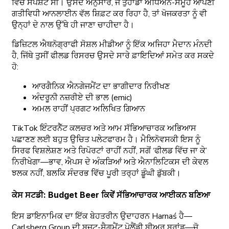
ਵਿੱਚ ਸਪਸ਼ਟ ਸੀ। ਉਸਦੇ ਅਨੁਸਾਰ, ਜੇ ਤੁਹਾਡਾ ਅਧਿਐਨ-ਸਮੂਹ ਆਪਣੀ
ਗਤੀਵਿਧੀ ਆਨਲਾਈਨ ਵੱਲ ਸ਼ਿਫ਼ਟ ਕਰ ਰਿਹਾ ਹੈ, ਤਾਂ ਖੋਜਕਰਤਾ ਨੂੰ ਵੀ
ਉਨ੍ਹਾਂ ਦੇ ਨਾਲ ਉੱਥੇ ਹੀ ਜਾਣਾ ਚਾਹੀਦਾ ਹੈ।
ਡਿਜ਼ਿਟਲ ਐਥਨੋਗ੍ਰਾਫੀ ਸੋਸ਼ਲ ਮੀਡੀਆ ਨੂੰ ਇੱਕ ਅਜਿਹਾ ਮੈਦਾਨ ਮੰਨਦੀ
ਹੈ, ਜਿੱਥੇ ਤੁਸੀਂ ਫੀਲਡ ਰਿਸਰਚ ਉਸਦੇ ਸਾਰੇ ਫ਼ਾਇਦਿਆਂ ਸਮੇਤ ਕਰ ਸਕਦੇ
ਹੋ:
ਆਰਗੈਨਿਕ ਐਨਗੇਜਮੈਂਟ ਦਾ ਭਾਗੀਦਾਰ ਨਿਰੀਖਣ
ਅੰਦਰੂਨੀ ਨਜ਼ਰੀਏ ਦੀ ਭਾਲ (emic)
ਅਮਲ ਰਾਹੀਂ ਪ੍ਰਗਟ ਅਲਿਖਿਤ ਗਿਆਨ
TikTok ਇੰਟਰਨੈੱਟ ਕਲਚਰ ਅਤੇ ਆਮ ਸੱਭਿਆਚਾਰਕ ਅਭਿਆਸ
ਪਛਾਣਣ ਲਈ ਬਹੁਤ ਉਚਿਤ ਪਲੇਟਫਾਰਮ ਹੈ। ਮੈਲਿਨੋਵਸਕੀ ਇਸ ਨੂੰ
ਸਿਰਫ ਵਿਸ਼ਲੇਸ਼ਣ ਅਤੇ ਰਿਪੋਰਟਾਂ ਰਾਹੀਂ ਨਹੀਂ, ਸਗੋਂ ‘ਫੀਲਡ ਵਿੱਚ ਜਾ ਕੇ’
ਨਿਰੀਖੇਗਾ—ਭਾਵ, ਐਪਸ ਦੇ ਅੰਕੜਿਆਂ ਅਤੇ ਐਨਾਲਿਟਿਕਸ ਦੀ ਕੇਵਲ
ਝਲਕ ਨਹੀਂ, ਬਲਕਿ ਸੰਦਰਭ ਵਿੱਚ ਪੂਰੀ ਤਰ੍ਹਾਂ ਡੂੰਘੀ ਡੁੱਬਕੀ।
ਕੇਸ ਸਟਡੀ: Budget Beer ਕਿਵੇਂ ਸੱਭਿਆਚਾਰਕ ਆਈਕਨ ਬਣਿਆ
ਇਸ ਡਾਇਨਾਮਿਕ ਦਾ ਇੱਕ ਬੇਹਤਰੀਨ ਉਦਾਹਰਨ Harnaś ਹੈ—
Carlsberg Group ਦੀ ਬਜਟ-ਸੈਗਮੈਂਟ ਪੋਲੈਂਡੀ ਬੀਅਰ ਬ੍ਰਾਂਡ—ਜੋ