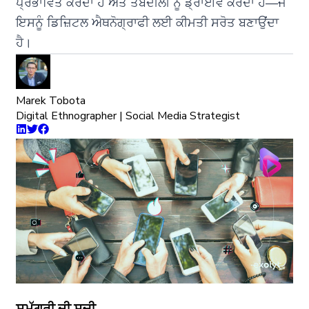
ਪ੍ਰਭਾਵਿਤ ਕਰਦਾ ਹੈ ਅਤੇ ਤਬਦੀਲੀ ਨੂੰ ਡ੍ਰਾਈਵ ਕਰਦਾ ਹੈ—ਜੋ
ਇਸਨੂੰ ਡਿਜ਼ਿਟਲ ਐਥਨੋਗ੍ਰਾਫੀ ਲਈ ਕੀਮਤੀ ਸਰੋਤ ਬਣਾਉਂਦਾ
ਹੈ।
Marek Tobota
Digital Ethnographer | Social Media Strategist
ਸਮੱਗਰੀ ਦੀ ਸੂਚੀ