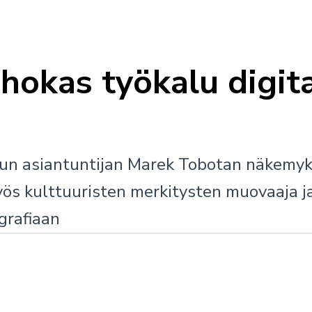
ehokas työkalu digit
un asiantuntijan Marek Tobotan näkemyksii
ös kulttuuristen merkitysten muovaaja ja
grafiaan