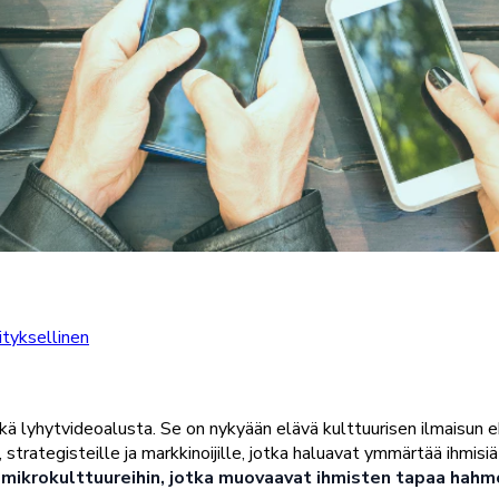
ityksellinen
ä lyhytvideoalusta. Se on nykyään elävä kulttuurisen ilmaisun e
 strategisteille ja markkinoijille, jotka haluavat ymmärtää ihmis
 ja mikrokulttuureihin, jotka muovaavat ihmisten tapaa hah