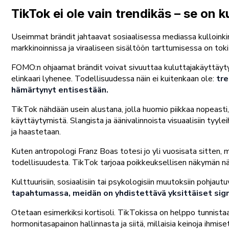
TikTok ei ole vain trendikäs – se on k
Useimmat brändit jahtaavat sosiaalisessa mediassa kulloinkin p
markkinoinnissa ja viraaliseen sisältöön tarttumisessa on tok
FOMO:n ohjaamat brändit voivat sivuuttaa kuluttajakäyttäytym
elinkaari lyhenee. Todellisuudessa näin ei kuitenkaan ole:
tre
hämärtynyt entisestään.
TikTok nähdään usein alustana, jolla huomio piikkaa nopeasti, 
käyttäytymistä. Slangista ja äänivalinnoista visuaalisiin tyyle
ja haastetaan.
Kuten antropologi Franz Boas totesi jo yli vuosisata sitten
todellisuudesta. TikTok tarjoaa poikkeuksellisen näkymän näihi
Kulttuurisiin, sosiaalisiin tai psykologisiin muutoksiin pohjaut
tapahtumassa, meidän on yhdistettävä yksittäiset signa
Otetaan esimerkiksi kortisoli. TikTokissa on helppo tunnistaa
hormonitasapainon hallinnasta ja siitä, millaisia keinoja ihmi