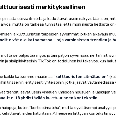
ulttuurisesti merkityksellinen
innalla olevia ilmiöitä ja kadottavat usein näkyvistään sen, mitä
i arvoa, mutta on tärkeää tunnistaa, että moni näistä hetkistä on
isen ja kulttuuristen tarpeiden syvemmät, pitkän aikavälin muut
ndit eivät ole katoamassa – raja varsinaisten trendien ja he
mutta se paljastaa myös jotain paljon syvempää: ne tarinat, symbo
ihin ja sisäpiirivitseihin TikTok on todellinen kultakaivos, kun ha
, me kaikki katsomme maailmaa
”kulttuuristen silmälasien”
(ku
n linsseihin, erityisesti yhteisöihin, jotka jäävät valtamediassa 
uvat trendit jäävät usein viraalien ilmiöiden nousujen ja laskujen va
alit niitä yhdistävään kulttuuriseen kontekstiin.
 huippuja, kuten “kortisolimatcha”, mutta syvällisempi analyysi p
set kehittävät niiden hallintaan. Aiheeseen liittyvän kontekstin s