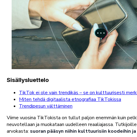
Sisällysluettelo
TikTok ei ole vain trendikäs – se on kulttuurisesti merk
Miten tehdä digitaalista etnografiaa TikTokissa
Trendipesun välttäminen
Viime vuosina TikTokista on tullut paljon enemmän kuin pelkk
neuvotellaan ja muokataan uudelleen reaaliajassa. Tutkijoille,
arvokasta:
suoran pääsyn niihin kulttuurisiin koodeihin