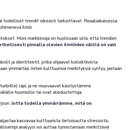
 todelliset trendit oikeasti tarkoittavat. Reaaliaikaisessa
 ohimenevä ilmiö.
okset. Moni markkinoija on huolissaan siitä, että trendien
tkellisesti pinnalla olevien ilmiöiden välillä on vain
lit ja identiteetit, jotka ohjaavat kollektiivista
lutaan ymmärtää, miten kulttuurisia merkityksiä syntyy, jaetaan
lturbrille) läpi, ja ne muovaavat käsitystämme
vähälle huomiolle tai ovat aliedustettuja.
rjoon.
Jotta todella ymmärrämme, mitä on
aljastaa kasvavaa kulttuurista tietoisuutta stressistä,
yvällisempi analyysi voi auttaa tunnistamaan merkittäviä