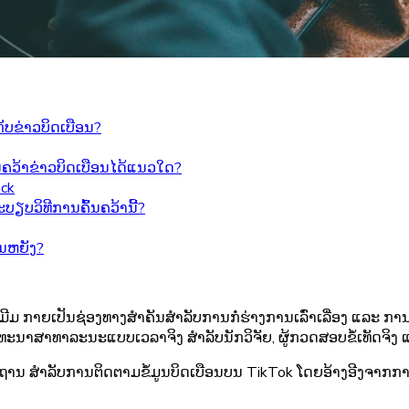
ກັບຂ່າວບິດເບືອນ?
ຄວ້າຂ່າວບິດເບືອນໄດ້ແນວໃດ?
eck
ຽບວິທີການຄົ້ນຄວ້ານີ້?
ນຫຍັງ?
 ກາຍເປັນຊ່ອງທາງສໍາຄັນສໍາລັບການກໍ່ຮ່າງການເລົ່າເລື່ອງ ແລະ ການແ
ົນທະນາສາທາລະນະແບບເວລາຈິງ ສໍາລັບນັກວິຈັຍ, ຜູ້ກວດສອບຂໍ້ເທັດຈິ
ຫຼັກຖານ ສຳລັບການຕິດຕາມຂໍ້ມູນບິດເບືອນບນ TikTok ໂດຍອ້າງອີງຈາກກ