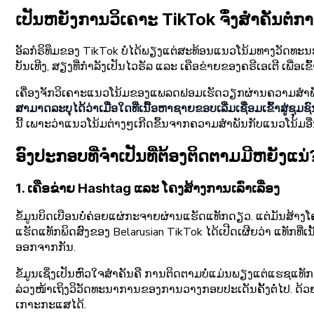
ເປັນຫຍັງການວິເຄາະ TikTok ຈຶ່ງສຳຄັນຕໍ່ກາ
ອັລກໍຣິທຶມຂອງ TikTok ບໍ່ໄດ້ພຽງແຕ່ສະທ້ອນແນວໂນ້ມທາງວັດທະນະທຳ
ບັນເທີງ, ສຽງທີ່ກຳລັງເປັນໄວຣັລ ແລະ ເຄືອຂ່າຍຂອງຄຣີເອເຕີ ເພື່ອເຂົ
ເຄື່ອງຈັກວິເຄາະແນວໂນ້ມຂອງແພລດຟອມເຮັດວຽກຜ່ານຄວາມສຳພັນທີ
ສາມາດລະບຸໄດ້ວ່າເມື່ອໃດທີ່ເນື້ອຫາຊາຍຂອບເລີ່ມເຊື່ອມເຂົ້າສູ່ຊຸ
ນີ້ ເພາະວ່າແນວໂນ້ມຕ່າງໆເກີດຂຶ້ນຈາກຄວາມສຳພັນກັບແນວໂນ້ມອື່ນ
ອົງປະກອບທີ່ຈຳເປັນທີ່ຕ້ອງຕິດຕາມມີຫຍັງແນ່
1. ເຄືອຂ່າຍ Hashtag ແລະ ໂຄງສ້າງການເລົ່າເລື່ອງ
ຂໍ້ມູນບິດເບືອນບໍ່ຄ່ອຍແຜ່ກະຈາຍຜ່ານແຮັດແທັກດຽວ. ແຕ່ມັນສ້າງໂຄງ
ແຮັດແທັກພິດສົງຂອງ Belarusian TikTok ໄດ້ເປີດເຜີຍວ່າ ແທັກທີ່ເ
ອອກຈາກກັນ.
ຂໍ້ມູນເຊິ່ງເປັນຫົວໃຈສຳຄັນຄື ການຕິດຕາມບໍ່ແມ່ນພຽງແຕ່ແຮຊແທັກ
ລ່ວງໜ້າເຖິງວິວັດທະນາການຂອງການວາງກອບປະເດັນຄັ້ງຕໍ່ໄປ. 
ເກາະກະແສໄດ້.