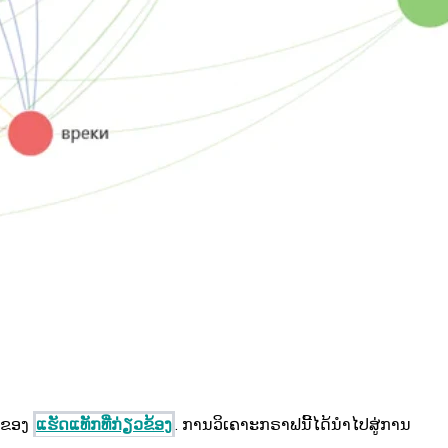
ໃຈຂອງ
ແຮັດແທັກທີ່ກ່ຽວຂ້ອງ
. ການວິເຄາະກຣາຟນີ້ໄດ້ນຳໄປສູ່ການ