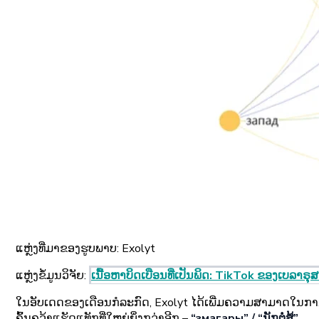
ແຫຼ່ງທີ່ມາຂອງຮູບພາບ:
Exolyt
ແຫຼ່ງຂໍ້ມູນວິຈັຍ
:
ເນື້ອຫາບິດເບືອນທີ່ເປັນພິດ: TikTok ຂອງເບລາ
ໃນອັບເດດຂອງເດືອນກໍລະກົດ, Exolyt ໄດ້ເພີ່ມຄວາມສາມາດໃນ
ຄົ້ນຄວ້າແຮັດແທັກທີ່ໃຫຍ່ຍິ່ງກວ່າອີກ –
“змагары” / “ນັກຕໍ່ສູ້”.