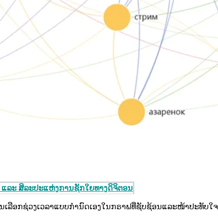
ຣຸສ ແລະ ສິລະປະແຫ່ງການຊັກໃຍທາງດິຈິຕອນ
ການເລືອກຊ່ວງເວລາແບບກຳນົດເອງໃນກຣາຟທີ່ຊັບຊ້ອນແລະໜ້າປະທັບ