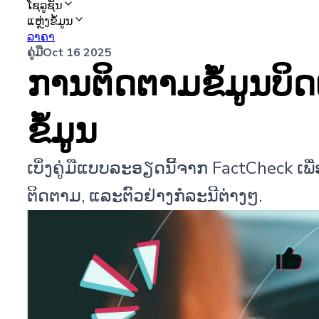
ໂຊລູຊັນ
ແຫຼ່ງຂໍ້ມູນ
ລາຄາ
ຄູ່ມື
Oct 16 2025
ການຕິດຕາມຂໍ້ມູນບິດ
ຂໍ້ມູນ
ເບິ່ງຄູ່ມືແບບລະອຽດນີ້ຈາກ FactCheck ເພ
ຕິດຕາມ, ແລະຕົວຢ່າງກໍລະນີຕ່າງໆ.