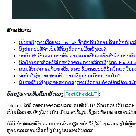
ສາລະບານ
ເປັນຫຍັງການວິເຄາະ TikTok ຈຶ່ງສຳຄັນຕໍ່ການຄົ້ນຄວ້າກ່ຽວ
ອົງປະກອບທີ່ຈຳເປັນທີ່ຕ້ອງຕິດຕາມມີຫຍັງແນ່?
ຈະຮັກສາຂັ້ນຕອນການຕິດຕາມແບບເປັນລະບົບສໍາລັບການຄົ້ນ
ຕົວຢ່າງຂອງກໍລະນີສຶກສາວົງຈອນການເລືອກຕັ້ງໂດຍ FactCh
ຄວນຮັກສາກອບຈັນຍາບັນ ແລະ ຂັ້ນຕອນປະຕິບັດໃດແດ່ໃນລະບ
ຈະນຳໃຊ້ກຸດທະສາດຕິດຕາມຂໍ້ມູນບິດເບືອນແນວໃດ?
ຜົນກະທົບເຊິ່ງຍຸດທະສາດຂອງການຕິດຕາມຂ່າວບິດເບືອນແມ່
ບົດຮຽນຈາກທີມຄົ້ນຄວ້າຂອງ
FactCheck.LT
:
TikTok ໄດ້ພັດທະນາຈາກແພລດຟອມທີ່ເຕັມໄປດ້ວຍຄລິບເຕັ້ນ ແລະ ມີມ
ເປັນເຄືອຂ່າຍຢ່າງໂດດເດັ່ນ, ມັນມອບຂໍ້ມູນເຊິ່ງສະທ້ອນພາບການສ
ຄູ່ມືນີ້ນຳສະເໜີຂັ້ນຕອນການເຮັດວຽກທີ່ນຳໃຊ້ໄດ້ຈິງ ແລະອີງໃສ່
ຫຼາຍຮອບການເລືອກຕັ້ງໃນຢູໂຣບຕາເວັນອອກ.