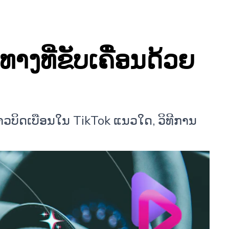
າງທີ່ຂັບເຄື່ອນດ້ວຍ
່າວບິດເບືອນໃນ TikTok ແນວໃດ, ວິທີການ