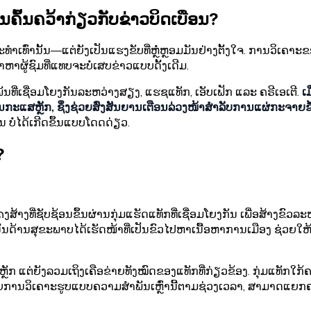
ນຄົ້ນຄວ້າກ່ຽວກັບຂ່າວບິດເບືອນ?
ເທົ່ານັ້ນ—ແຕ່ຍັງເປັນແຮງຂັບທີ່ຫຼໍ່ຫຼອມມັນຢ່າງຕັ້ງໃຈ. ການວິເຄາະ
້າຫາຜູ້ຊົມທີ່ແທບຈະບໍ່ເສບຂ່າວແບບດັ້ງເດີມ.
່ເຊື່ອມໂຍງກັນລະຫວ່າງສຽງ, ແຮຊແທັກ, ເອັບເຟັກ ແລະ ຄຣີເອເຕີ.
ເ
ມຊົນກະແສຫຼັກ, ຊຶ່ງຊ່ວຍສົ່ງສັນຍານເຕືອນລ່ວງໜ້າສຳລັບການແຜ່ກະຈາຍຂໍ
 ບໍ່ໄດ້ເກີດຂຶ້ນແບບໂດດດ່ຽວ.
?
ສ້າງທີ່ຊັບຊ້ອນຂຶ້ນຜ່ານກຸ່ມແຮັດແທັກທີ່ເຊື່ອມໂຍງກັນ ເພື່ອສ້າງຂົວ
ນັ້ນດ້ານສຸຂະພາບໄດ້ເຮັດໜ້າທີ່ເປັນຂົວໄປຫາເນື້ອຫາການເມືອງ ຊ່ວຍໃຫ້ກ
ຫຼັກ ແຕ່ຍັງລວມເຖິງເຄືອຂ່າຍທັງໝົດຂອງແທັກທີ່ກ່ຽວຂ້ອງ. ກຸ່ມແທັກໃ
ດ້ວຍການວິເຄາະຮູບແບບຄວາມສຳພັນເຫຼົ່ານີ້ຕາມຊ່ວງເວລາ, ສາມາດ