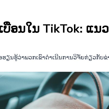
ເບືອນໃນ TikTok: ແນວທ
ື່ອຮຽນຮູ້ວ່າພວກເຂົາດຳເນີນການວິຈັຍກ່ຽວກັບຂ