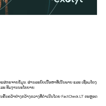
ຜ່ກະຈາຍຂໍ້ມູນ. ຜ່ານລະບົບເນື້ອຫາທີ່ເນັ້ນພາບ ແລະ ເຊື່ອມໂຍງ
ງ ແລະ ທີມງານນະໂຍບາຍ.
ານຄົ້ນຄວ້າຢ່າງກວ້າງຂວາງທີ່ດຳເນີນໂດຍ FactCheck.LT ຕະຫຼອດ