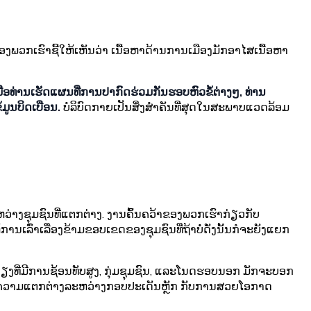
ຂອງພວກເຮົາຊີ້ໃຫ້ເຫັນວ່າ ເນື້ອຫາດ້ານການເມືອງມັກອາໄສເນື້ອຫາ
ມື່ອທ່ານເຮັດແຜນທີ່ການປາກົດຮ່ວມກັນຮອບຫົວຂໍ້ຕ່າງໆ, ທ່ານ
້ມູນບິດເບືອນ.
ບໍລິບົດກາຍເປັນສິ່ງສຳຄັນທີ່ສຸດໃນສະພາບແວດລ້ອມ
ລະຫວ່າງຊຸມຊົນທີ່ແຕກຕ່າງ. ງານຄົ້ນຄວ້າຂອງພວກເຮົາກ່ຽວກັບ
ານເລົ່າເລື່ອງຂ້າມຂອບເຂດຂອງຊຸມຊົນທີ່ຖ້າບໍ່ດັ່ງນັ້ນກໍຈະຍັງແຍກ
ກ້ຄຽງທີ່ມີການຊ້ອນທັບສູງ, ກຸ່ມຊຸມຊົນ, ແລະໂນດຮອບນອກ ມັກຈະບອກ
ແຍກຄວາມແຕກຕ່າງລະຫວ່າງກອບປະເດັນຫຼັກ ກັບການສວຍໂອກາດ