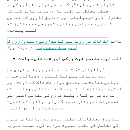
تکرار نے ہم آہنگی کے واضح شواہد فراہم کیے،
جبکہ تعلقاتی نقشہ سازی نے یہ ظاہر کیا کہ
مشترک آڈیو ٹیمپلیٹس اور تخلیق کاروں کے تعاون
کے ذریعے سیاسی بیانیے تفریحی کمیونٹیز تک
کیسے پہنچے۔
ماخذ:
ٹک ٹاک پر رومانیہ کے صدارتی امیدواروں ک
ے درمیان مقابلہ
از فیکٹ چیک
البانیہ: منقسم نیٹ ورکس اور شناختی سیاست
البانیائی ٹک ٹاک نے بکھرے ہوئے، تیزی سے
ابھرتے ہوئے ہیش ٹیگ کلسٹرز دکھائے، جہاں
سیاسی شناخت سے متعلق مواد ٹک ٹاک کے ڈوئٹ اور
اسٹیچ میکانزم کے ذریعے لائف اسٹائل رجحانات کے
ساتھ ضم ہو گیا۔ پلیٹ فارم کی مقامی اشتراکی
خصوصیات کمیونٹی حدود کے پار بیانیے کو تقویت
دینے کے اوزار بن گئیں۔
نیٹ ورک تعلقات کی نقشہ بندی نے بیانیاتی پلوں
کی تشکیل کی جلدی بصیرت فراہم کی، جس سے تجزیہ