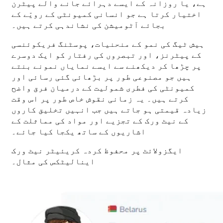
ہے، یا روزانہ کے ایسے دہرائے جانے والے پیٹرن
اختیار کرتا ہے جو انسانی کمیونٹی کے رویّے کے
بجائے آٹومیشن کی نشاندہی کرتے ہیں۔
ہیش ٹیگ کی نمو کے منحنیات، پوسٹنگ فریکوئنسی
کے پیٹرنز، اور تبصروں کی رفتار کو ایک دوسرے
پر چڑھا کر دیکھنے سے ایسے نمایاں نمونے بنتے
ہیں جو مصنوعی طور پر بڑھائی گئی رسائی اور
کمیونٹی کی فطری شمولیت کے درمیان فرق واضح
کرتے ہیں۔ یہ زمانی نقوش خاص طور پر اس وقت
زیادہ قیمتی ہو جاتے ہیں جب انہیں تخلیق کاروں
کے نیٹ ورک کے تجزیے اور مواد کی مماثلت کے
اشاریوں کے ساتھ یکجا کیا جائے۔
ایگزولائٹ پر محفوظ کردہ کریئیٹر نیٹ ورک
اینالیٹکس کی مثال۔