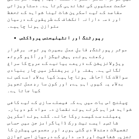
حکمت عملیوں کی نشاندہی کرتا ہے۔ دستاویزاتی
مقاصد کے لیے اسکرین شاٹ لینا شواہد کے تحفظ
اور ذمہ دارانہ انکشاف کے طریقوں کے درمیان
متوازن ہونا چاہیے۔
رپورٹنگ اور انٹیلیجنس پروڈکٹس
موثر رپورٹنگ، قابلِ عمل بصیرت پر توجہ برقرار
رکھتے ہوئے، ہیش ٹیگز اور آڈیو گروتھ
ویژولائزیشن کے ذریعے بیانیے کے عروج کا سراغ
لگاتی ہے۔ ہفتہ وار بریفنگز میں چار بنیادی
سوالات کا احاطہ ہونا چاہیے: کیا بدلا، اسے کس نے
بدلا، یہ کیوں اہم ہے، اور کون سا ردِعمل تجویز
کیا جاتا ہے۔
چیلنج اس بات میں ہے کہ فیصلے سازی کے لیے کافی
شواہد فراہم کرتے ہوئے نقصان دہ مواد کو دوبارہ
پھیلنے سے کیسے روکا جائے۔ کٹے ہوئے اسکرین
شاٹس، ایسے نیٹ ورک ڈایاگرامز جن میں حساس
تفصیلات دھندلا دی گئی ہوں، اور مجموعی پیٹرن کا
تجزیہ شفافیت اور ذمہ داری کے درمیان اسی توازن