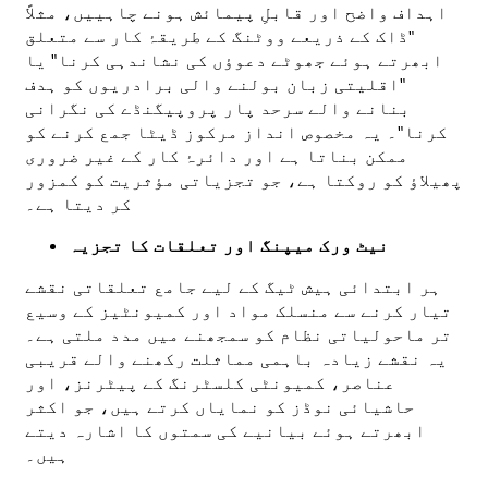
اہداف واضح اور قابلِ پیمائش ہونے چاہییں، مثلاً
"ڈاک کے ذریعے ووٹنگ کے طریقۂ کار سے متعلق
ابھرتے ہوئے جھوٹے دعوؤں کی نشاندہی کرنا" یا
"اقلیتی زبان بولنے والی برادریوں کو ہدف
بنانے والے سرحد پار پروپیگنڈے کی نگرانی
کرنا"۔ یہ مخصوص انداز مرکوز ڈیٹا جمع کرنے کو
ممکن بناتا ہے اور دائرۂ کار کے غیر ضروری
پھیلاؤ کو روکتا ہے، جو تجزیاتی مؤثریت کو کمزور
کر دیتا ہے۔
نیٹ ورک میپنگ اور تعلقات کا تجزیہ
ہر ابتدائی ہیش ٹیگ کے لیے جامع تعلقاتی نقشے
تیار کرنے سے منسلک مواد اور کمیونٹیز کے وسیع
تر ماحولیاتی نظام کو سمجھنے میں مدد ملتی ہے۔
یہ نقشے زیادہ باہمی مماثلت رکھنے والے قریبی
عناصر، کمیونٹی کلسٹرنگ کے پیٹرنز، اور
حاشیائی نوڈز کو نمایاں کرتے ہیں، جو اکثر
ابھرتے ہوئے بیانیے کی سمتوں کا اشارہ دیتے
ہیں۔