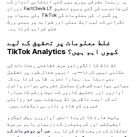
یہ رہنما مشرقی یورپ میں کئی انتخابی ادوار کے
دوران FactCheck.LT کی جانب سے کی گئی وسیع تحقیق
کی بنیاد پر، TikTok پر گمراہ کن معلومات کی
نگرانی کے لیے ایک عملی اور شواہد پر مبنی ورک
فلو فراہم کرتا ہے۔
غلط معلومات پر تحقیق کے لیے
TikTok Analytics کیوں اہم ہیں؟
ٹک ٹاک کا الگورتھم صرف ثقافتی رجحانات کی
عکاسی نہیں کرتا—یہ انہیں فعال طور پر تشکیل
بھی دیتا ہے۔ ہمارا تجزیہ ظاہر کرتا ہے کہ
سیاسی بیانیے کس طرح مسلسل تفریحی مواد، وائرل
آوازوں اور تخلیق کاروں کے نیٹ ورکس کا سہارا
لے کر ایسے ناظرین تک پہنچتے ہیں جو روایتی
خبروں کو شاذ و نادر ہی دیکھتے ہیں۔
پلیٹ فارم کا ٹرینڈ انجن آوازوں، ہیش ٹیگز،
ایفیکٹس اور کریئیٹرز کے درمیان باہم مربوط
تعلقات کے ذریعے کام کرتا ہے۔
جب آپ موضوعات کے