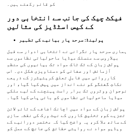
کو قائم رکھتے ہیں۔
فیکٹ چیک کی جانب سے انتخابی دور
کے کیس اسٹڈیز کی مثالیں
پولینڈ: سرحد پار بیانیے کی تطہیر
ہماری سرحد پار نگرانی نے انتخابی ادوار سے قبل
بیلاروس سے منسلک میڈیا ماحولیاتی نظاموں سے
پولش زبان کے ٹک ٹاک مواد تک بیانیوں کی منظم
آزمائش اور صفائی کو دستاویزی شکل دی۔ اس
کارروائی میں قابلِ تعلق کریئیٹرز کے ذریعے
نکاتِ گفتگو کو نئے انداز میں پیش کیا گیا، اور
نوجوان ووٹروں تک براہِ راست پہنچنے کے لیے ملکی
میڈیا ماحولیاتی نظاموں کو بائی پاس کیا گیا۔
پولش زبان کے مواد میں اچانک اضافے کے ٹائم لائن
تجزیے کو، تخلیق کاروں کے نیٹ ورک کی نقشہ سازی
کے ساتھ ملا کر، یہ واضح کیا کہ مختصر دورانیے کے
ویڈیو مواد نے روایتی حقائق کی جانچ کے عمل کو