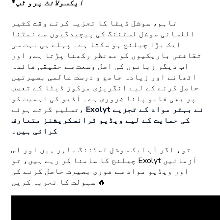
*ایکسولائٹ پرو ٹپ
تاہم، سوشل ڈیٹا کا تجزیہ کرتے وقت کثیر
اللسانی سوشل لسٹننگ کی پیچیدگیوں سے نمٹنا
ایک بڑا چیلنج ہو سکتا ہے۔ پہلے ہی بہت سی
ثقافتی باریکیوں کو مدنظر رکھنا پڑتا ہے، اور
اب دیگر زبانوں کی اصل وسعت سے حقیقی فائدہ
اٹھانے اور زیادہ جامع و درست عالمی بصیرتیں
حاصل کرنے کے لیے انگریزی مرکوز ڈیٹا کے تعصب
پر بھی قابو پانا ضروری ہے۔ آڈیو کی اہمیت کو
Exolyt نے بہتر مواد کے تجزیے
تسلیم کرتے ہوئے،
کی حمایت کے لیے ویڈیو ٹرانسکرپشنز متعارف
کرائی ہیں۔
تو، اگر آپ ایک سوشل لسٹننگ ماہر ہیں اور اس
چیلنج کا سامنا کر رہے ہیں، تو Exolyt آزمائیں
اور ویڈیو مواد سے فوری بصیرت حاصل کرنے کی
سہولت کا تجربہ کریں 🔥