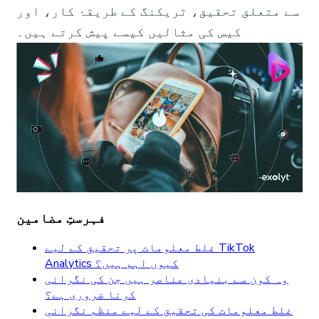
سے متعلق تحقیق، ٹریکنگ کے طریقۂ کار، اور
کیس کی مثالیں کیسے پیش کرتے ہیں۔
فہرستِ مضامین
غلط معلومات پر تحقیق کے لیے TikTok
Analytics کیوں اہم ہیں؟
وہ کون سے بنیادی عناصر ہیں جن کی نگرانی
کرنا ضروری ہے؟
غلط معلومات کی تحقیق کے لیے منظم نگرانی