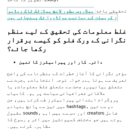
تحقیقی ماخذ
:
بیلاروس بطور لانچ پیڈ: ٹک ٹاک ویڈیو
ز کریملن کے بیانیے مولڈووا تک پہنچاتی ہیں
غلط معلومات کی تحقیق کے لیے منظم
نگرانی کے ورک فلو کو کیسے برقرار
رکھا جائے؟
دائرہ کار اور پیرامیٹرز کا تعین
مؤثر نگرانی کا آغاز خطرات کے منظرنامے کی واضح
تعریف سے ہوتا ہے، خواہ توجہ انتخابات، ہجرت سے
متعلق بیانیوں، صحت سے متعلق غلط معلومات، یا
علاقائی جغرافیائی سیاست پر ہو۔ کامیاب
پروگرام ابتدائی پیرامیٹرز طے کرتے ہیں، جن
میں تین سے پانچ بنیادی hashtags، دو سے تین
مقبول sounds، اور دس سے بیس اہم creators شامل
ہوتے ہیں جو مختلف کمیونٹیز میں اثر و رسوخ کا
مظاہرہ کرتے ہیں۔