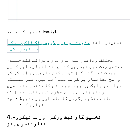
Exolyt
تصویر کا ماخذ:
تحقیقی ماخذ
:
حکومت نواز بیلاروسی ٹک ٹاکس نے کی
سے تبصرہ کیا
مختلف ویڈیوز میں بار بار دہرائے گئے جملے،
مختصر وقت میں تبصروں کے اچانک انبار، اور کاپی
پیسٹ کیے گئے کال ٹو ایکشن باہمی ہم آہنگی کی
واضح نشانیاں بن کر سامنے آتے ہیں۔ غیر متعلقہ
مواد میں ایک ہی پیغام رسانی کا مختصر وقفے میں
بار بار ظاہر ہونا، فطری کمیونٹی ردِعمل کے
بجائے منظم سرگرمی کا خاص طور پر مضبوط ثبوت
فراہم کرتا ہے۔
4. تخلیق کار نیٹ ورکس اور مائیکرو-
انفلوئنسر چینز