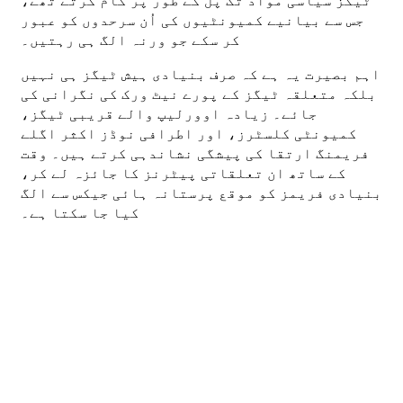
ٹیگز سیاسی مواد تک پل کے طور پر کام کرتے تھے،
جس سے بیانیے کمیونٹیوں کی اُن سرحدوں کو عبور
کر سکے جو ورنہ الگ ہی رہتیں۔
اہم بصیرت یہ ہے کہ صرف بنیادی ہیش ٹیگز ہی نہیں
بلکہ متعلقہ ٹیگز کے پورے نیٹ ورک کی نگرانی کی
جائے۔ زیادہ اوورلیپ والے قریبی ٹیگز،
کمیونٹی کلسٹرز، اور اطرافی نوڈز اکثر اگلے
فریمنگ ارتقا کی پیشگی نشاندہی کرتے ہیں۔ وقت
کے ساتھ ان تعلقاتی پیٹرنز کا جائزہ لے کر،
بنیادی فریمز کو موقع پرستانہ ہائی جیکس سے الگ
کیا جا سکتا ہے۔