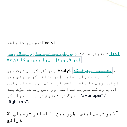
Exolyt
تصویر کا ماخذ:
تحقیقی ماخذ
:
زہریلی بیانیہ سازی: بیلاروسی TikT
ok اور ڈیجیٹل ہیرا پھیری کا فن
جولائی کی اپ ڈیٹ میں، Exolyt نے
متعلقہ ہیش ٹیگز
کے اپنے نہایت جامع اور متاثر کن چارٹس میں
اپنی مرضی کا وقت منتخب کرنے کی سہولت شامل کی۔
اس چارٹ کے تجزیے نے ایک اور بھی زیادہ بڑے ہیش
“змагары” /
ٹیگ کی تحقیق کی راہ ہموار کی –
“fighters”.
2. آڈیو ٹیمپلیٹس بطور بین اللسانی ترسیلی
ذرائع