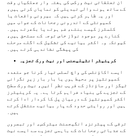
ان تعلقاتی نیٹ ورکس کی ہفتہ وار جھلکیاں وقت
کے ساتھ ہونے والی تبدیلی کو نمایاں کرتی ہیں،
اور یہ ظاہر کرتی ہیں کہ بیرونی واقعات یا
کمیونٹی کے اندرونی رجحانات کے جواب میں
کلسٹرز کیسے بنتے، ضم ہوتے یا بکھرتے ہیں۔
کنارے پر موجود نوڈز خاص توجہ کے مستحق ہیں،
کیونکہ وہ اکثر بیانیے کی تشکیل کے اگلے مرحلے
کی پیشگی نشاندہی کرتے ہیں۔
کریئیٹر انٹیلیجنس اور نیٹ ورک تجزیہ
ایسے اکاؤنٹس کی واچ لسٹس تیار کرنا جو متعدد
کمیونٹیز پر محیط ہوں یا بار بار زیرِ نگرانی
ٹیگز اور ساؤنڈز کے قریب نظر آئیں، نیٹ ورک سطح
کے تجزیے کی بنیاد فراہم کرتا ہے۔ یہ کریئیٹرز
اکثر کمیونٹیز کے درمیان پل کا کردار ادا کرتے
ہیں اور روایتی حدود کے پار بیانیے منتقل کرتے
ہیں۔
ترقی کے پیٹرنز، انگیجمنٹ میٹرکس، اور تبصروں
کے جذباتی رجحانات کے باہمی تجزیے سے ایسے نیٹ