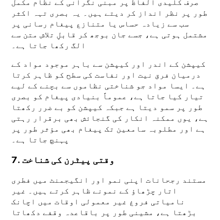
صرف کلیدی الفاظ پر مبنی نگرانی کے نظام مکمل
طور پر نظر انداز کر دیتے ہیں۔ یہ بصری تہہ اکثر
سب سے زیادہ حساس یا متنازع پیغام رسانی پر
مشتمل ہوتی ہے، جسے جان بوجھ کر قابلِ تلاش متن سے
الگ رکھا جاتا ہے۔
کیپشن کے اندر اور کیپشن سے باہر موجود مواد کے
درمیان فرق نیت اور نفاست کی سطح کو ظاہر کرتا
ہے۔ ایسا مواد جو شناختی نظاموں سے بچنے کے لیے
تیار کیا جاتا ہے، عموماً بنیادی پیغام کو بصری
طور پر سمو دیتا ہے جبکہ کیپشن کو بے ضرر رکھتا
ہے، یوں ممکنہ انکار کی گنجائش بھی برقرار رہتی
ہے اور مطلوبہ سامعین تک پیغام بھی مؤثر طور پر
پہنچ جاتا ہے۔
7. وقتی پیٹرن کی شناخت
مستند رجحانات اپنی نمو اور انگیجمنٹ میں فطری
اتار چڑھاؤ کے نمونے ظاہر کرتے ہیں۔ غیر
نامیاتی فروغ غیر معمولی اوقات میں اچانک
بڑھتا ہے، مشینی طور پر باقاعدہ وقفے دکھاتا