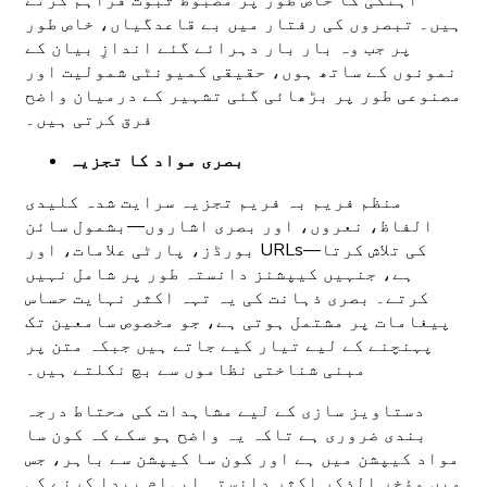
آہنگی کا خاص طور پر مضبوط ثبوت فراہم کرتے
ہیں۔ تبصروں کی رفتار میں بے قاعدگیاں، خاص طور
پر جب وہ بار بار دہرائے گئے اندازِ بیان کے
نمونوں کے ساتھ ہوں، حقیقی کمیونٹی شمولیت اور
مصنوعی طور پر بڑھائی گئی تشہیر کے درمیان واضح
فرق کرتی ہیں۔
بصری مواد کا تجزیہ
منظم فریم بہ فریم تجزیہ سرایت شدہ کلیدی
الفاظ، نعروں، اور بصری اشاروں—بشمول سائن
بورڈز، پارٹی علامات، اور URLs—کی تلاش کرتا
ہے، جنہیں کیپشنز دانستہ طور پر شامل نہیں
کرتے۔ بصری ذہانت کی یہ تہہ اکثر نہایت حساس
پیغامات پر مشتمل ہوتی ہے، جو مخصوص سامعین تک
پہنچنے کے لیے تیار کیے جاتے ہیں جبکہ متن پر
مبنی شناختی نظاموں سے بچ نکلتے ہیں۔
دستاویز سازی کے لیے مشاہدات کی محتاط درجہ
بندی ضروری ہے تاکہ یہ واضح ہو سکے کہ کون سا
مواد کیپشن میں ہے اور کون سا کیپشن سے باہر، جس
میں مؤخر الذکر اکثر دانستہ ابہام پیدا کرنے کی