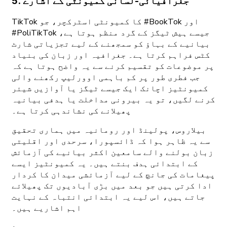
5. جغرافیائی-لسانی کمیونٹی کے اشارے
TikTok کا کمیونٹی اسٹرکچر، جو #BookTok اور
#PoliTikTok جیسے ہیش ٹیگز کے گرد منظم ہوتا ہے،
بیانیے کے بہاؤ کو سمجھنے کے لیے تجزیاتی شارٹ
کٹس فراہم کرتا ہے۔ جغرافیہ اور زبان کی بنیاد
پر موضوعات کو تقسیم کرنے سے یہ واضح ہوتا ہے کہ
جب فطری طور پر کم باہمی اوورلیپ رکھنے والی
کمیونٹیز اچانک ایک جیسے ٹیگز یا آوازیں شیئر
کرنے لگیں، تو یہ بیرونی مداخلت یا ہدفی بیانیہ
پھیلانے کی نشاندہی کرتا ہے۔
بیلاروس، پولینڈ اور رومانیہ میں ہماری تحقیق
سے یہ ظاہر ہوا کہ ڈائسپورا، سرحدی اور اقلیتی
زبان بولنے والے سامعین اکثر بیانیے کی آزمائش
کے ابتدائی ہدف بنتے ہیں۔ یہ کمیونٹیز ایسے
پیغامات کی جانچ کے لیے آزمائشی میدان کا کردار
ادا کرتی ہیں جو بعد میں بڑی آبادیوں تک پھیلائے
جاتے ہیں، اس لیے یہ ابتدائی انتباہ کے نہایت
اہم اشاریے ہیں۔