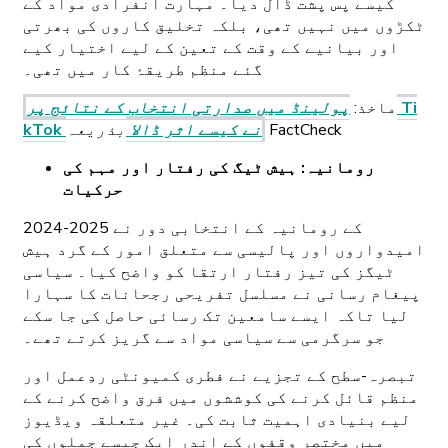
کیسے پس پشت ڈال دیا۔ مہارت انفرادی مواد کے
ٹکڑوں میں نہیں تھی، بلکہ تخلیق کاروں کی بھرتی
اور بیانیے کے وقت کے تعین کے لیے اختیار کیے
گئے منظم طریقۂ کار میں تھی۔
ماخذ:
پولینڈ میں صدارتی انتخاب کے نتائج پر Ti
بذریعہ FactCheck
kTok نے کیسے اثر ڈالا
رومانیہ: ہیش ٹیگ کی رفتار اور مہم کی
حرکیات
2024-2025 کے رومانیہ کے انتخابی دور نے
امیدواروں اور پالیسی سے متعلق امور کے گرد ہیش
ٹیگز کی تیز رفتار ارتقا کو واضح کیا۔ سیاسی
پیغام رسانی نے مسلسل تفریحی رجحانات کا سہارا
لیا تاکہ ایسے سامعین تک رسائی حاصل کی جا سکے
جو سرگرمی سے سیاسی مواد سے گریز کرتے تھے۔
تبصرہ-سطح کے تجزیے نے فطری کمیونٹی ردِعمل اور
منظم قائل کرنے کی کوششوں میں فرق واضح کرنے کے
لیے بنیادی اہمیت ثابت کی۔ غیر متعلقہ ویڈیوز
میں مختصر وقفوں کے اندر ایک جیسے جملوں کی