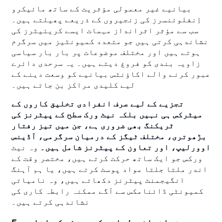
بیانیے غیر معمولی مؤثریت کے ساتھ مائیکرو
اِنفلوئنسرز کی زنجیروں کے ذریعے پھیلتے ہیں۔
سب سے مؤثر اثرانداز مہمات ایسے کریئیٹرز کی
نشاندہی کرتی ہیں جو متعدد کمیونٹیز میں سرگرم
ہوتے ہیں اور مختلف موضوعات پر بار بار سیاسی
زاویہ بندی کو فروغ دیتے ہیں۔ یہ سرحدی دائرے
عبور کرنے والے اکاؤنٹس بیانیے کو وسعت دینے کے
لیے کلیدی مراکز بن جاتے ہیں۔
تجزیے کے لیے صرف انفرادی تخلیق کاروں کے
میٹرکس ہی نہیں بلکہ نیٹ ورک سطح کے پیٹرنز کی
ٹریکنگ بھی ضروری ہے، جن میں تیز رفتار
بڑھوتری، مختلف ٹیگز کے درمیان سرگرمی، آڈینس
اوورلیپ، اور تعاون کے پیٹرنز شامل ہیں۔
وہ نیٹ
ورکس جو ایک ساتھ حرکت کرتے ہیں، مختصر وقت کے
اندر ملتا جلتا مواد پوسٹ کرتے ہیں، یا ہم آہنگ
انگیجمنٹ پیٹرنز دکھاتے ہیں، وہ نامیاتی
کمیونٹی ڈائنامکس سے آگے ممکنہ رابطہ کاری کی
نشاندہی کرتے ہیں۔