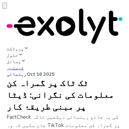
پروڈکٹ
حلول
وسائل
قیمتیں
Oct 16 2025
رہنمائی
ٹک ٹاک پر گمراہ کن
معلومات کی نگرانی: ڈیٹا
پر مبنی طریقۂ کار
FactCheck کی یہ جامع رہنمائی دیکھیں تاکہ
جان سکیں کہ وہ TikTok پر گمراہ کن معلومات