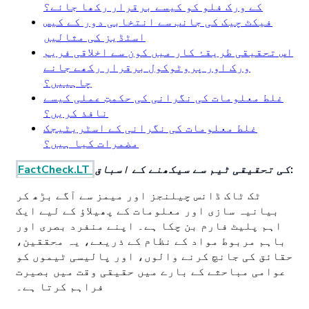
کے ورک فلو کو کیسے برقرار رکھا جائے؟
فیکٹ چیک کی جانب سے انتخابی دور کے کیس
اسٹڈیز کی مثالیں
اس تحقیقی طریقۂ کار میں کون سے اخلاقی فریم
ورک اور پروٹوکول برقرار رکھے جانے
چاہییں؟
غلط معلومات کی نگرانی کی حکمتِ عملی کیسے
نافذ کریں؟
غلط معلومات کی نگرانی کے اسٹریٹیجک
مضمرات کیا ہیں؟
کی تحقیقی ٹیم سے سیکھنے کے اسباق:
FactCheck.LT
ٹک ٹاک ڈانس چیلنجز اور میمز سے آگے بڑھ کر
بیانیہ سازی اور معلومات کے پھیلاؤ کے لیے ایک
اہم پلیٹ فارم بن چکا ہے۔ اپنے منفرد بصری اور
باہم مربوط مواد کے نظام کے ذریعے، یہ محققین،
حقائق کی جانچ کرنے والوں، اور پالیسی ٹیموں کو
عوامی مباحثے کے بارے میں حقیقی وقت میں بصیرت
فراہم کرتا ہے۔