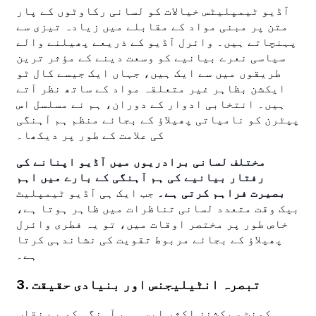
آڈیو ٹیمپلیٹس خیالات کو لسانی رکاوٹوں کے پار
متن پر مبنی مواد کے مقابلے میں زیادہ تیزی سے
پہنچاتے ہیں۔ وائرل آڈیو کے ذریعے پھیلنے والے
سیاسی نعرے بیانیے کو وسعت دینے کے مؤثر ترین
طریقوں میں سے ایک ہیں، جہاں ایک جیسے کال ٹو
ایکشن بظاہر غیر متعلقہ مواد کے ساتھ نظر آتے
ہیں۔ انتخابی ادوار کے دوران، ہم نے مسلسل اس
پیٹرن کو نامیاتی پھیلاؤ کے بجائے منظم ہم آہنگی
کی علامت کے طور پر دیکھا۔
مختلف لسانی برادریوں میں آڈیو اپنانے کی
رفتار بیانیے کی ہم آہنگی کے بارے میں اہم
بصیرت فراہم کرتی ہے۔
جب ایک ہی آڈیو ٹیمپلیٹ
بیک وقت متعدد لسانی تناظرات میں ظاہر ہوتا ہے،
خاص طور پر مختصر اوقات میں، تو یہ فطری وائرل
پھیلاؤ کے بجائے مربوط تقویت کی نشاندہی کرتا
ہے۔
3. تبصرہ انٹیلیجنس اور بنیادی حقیقت
کمنٹ سیکشنز اکثر ایسی ہم آہنگی کو بے نقاب