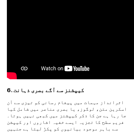
6. کیپشنز سے آگے بصری ذہانت
اثرانداز مہمات میں پیغام رسانی کو تیزی سے آن
اسکرین متن، لوگوز، یا بصری عناصر میں شامل کیا
جا رہا ہے جن کا ذکر کیپشنز میں کبھی نہیں ہوتا۔
فریم سطح کا تجزیہ ایسے خفیہ اشاروں اور کیپشن
سے باہر موجود بیانیوں کو پکڑ لیتا ہے جنہیں