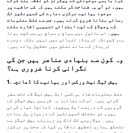
گرد باہمی موجودگی کے پیٹرنز کو نقشہ بند کرتے
ہیں، تو آپ یہ شناخت کر سکتے ہیں کہ کب حاشیے پر
موجود بیانیے مرکزی دھارے کی کمیونٹیز تک
رسائی بنانا شروع کرتے ہیں، جس سے غلط معلومات
کے پھیلاؤ کے لیے ابتدائی تنبیہی اشارے ملتے
ہیں۔
اس ماحول میں سیاق و سباق ہی سب کچھ ہوتا
ہے، کیونکہ ٹرینڈز تنہائی میں نہیں بلکہ دوسرے
ٹرینڈز کے ساتھ تعلق میں تشکیل پاتے ہیں۔
وہ کون سے بنیادی عناصر ہیں جن کی
نگرانی کرنا ضروری ہے؟
1. ہیش ٹیگ نیٹ ورکس اور بیانیے کا ڈھانچہ
غلط معلومات شاذ ہی کسی ایک ہیش ٹیگ کے تحت سفر
کرتی ہیں۔ اس کے بجائے، یہ قریبی ہیش ٹیگز کے
گروہوں کے ذریعے ایک پیچیدہ ڈھانچا تیار کرتی
ہیں، جو مختلف کمیونٹیز کے درمیان پل بناتے
ہیں۔ بیلاروسی ٹک ٹاک پر زہریلے ہیش ٹیگز سے
متعلق ہماری تحقیق نے ظاہر کیا کہ صحت پر مرکوز