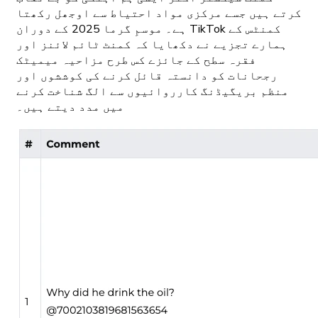
کرتے ہیں جسے مرکزی مواد احتیاط سے اوجھل رکھتا
ہے۔ موسمِ گرما 2025 کے دوران TikTok کمنٹس کے
ہمارے تجزیے نے دکھایا کہ کمنٹ ٹائم لائنز اور
فقرہ سطح کے جائزے کس طرح مزاحیہ میمیٹک
رجحانات کو دانستہ قائل کرنے کی کوششوں اور
منظم بریگیڈنگ کارروائیوں سے الگ شناخت کرنے
میں مدد دیتے ہیں۔