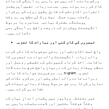
ورکس سامنے آتے ہیں جو باہمی ہم آہنگی کے ساتھ
کام کر رہے ہوتے ہیں۔ سب سے زیادہ نفیس آپریشنز
انفرادی اکاؤنٹس کے قابلِ یقین رویّے کو برقرار
رکھتے ہیں، جبکہ نیٹ ورک کی سطح پر ہم وقت
پوسٹنگ، مشترک بیانیہ عناصر، یا مربوط
انگیجمنٹ پیٹرنز کے ذریعے واضح ہم آہنگی بھی
دکھاتے ہیں۔
تبصروں کی کان کنی اور عبارات کا تجزیہ
واچ لسٹ اکاؤنٹس اور ہدفی موضوعات کا ذکر کرنے
والے زیادہ انگیجمنٹ والے مواد سے تبصروں کا
باقاعدہ اخذ کرنا، کمیونٹی کے حقیقی ردِعمل اور
منظم پیغام رسانی کے درمیان واضح فرق سامنے لاتا
ہے۔ سرفہرست جوابات کا سادہ n-gram تجزیہ
دہرائے جانے والے اسکرپٹس اور مرکزی نکات کو
نمایاں کرتا ہے، جو مربوط پیغام رسانی مہمات کی
نشاندہی کرتے ہیں۔
غیر متعلقہ ویڈیوز میں یکساں اندازِ بیان کے
وقتاً فوقتاً مختصر اور گھنے سلسلے باہمی ہم