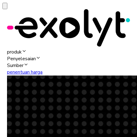
produk
Penyelesaian
Sumber
penentuan harga