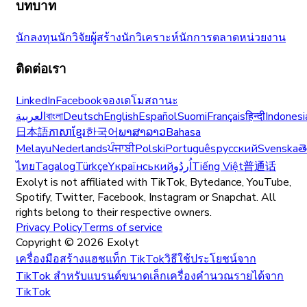
บทบาท
นักลงทุน
นักวิจัย
ผู้สร้าง
นักวิเคราะห์
นักการตลาด
หน่วยงาน
ติดต่อเรา
LinkedIn
Facebook
จองเดโม
สถานะ
العربية
বাংলা
Deutsch
English
Español
Suomi
Français
हिन्दी
Indonesi
日本語
ភាសាខ្មែរ
한국어
ພາສາລາວ
Bahasa
Melayu
Nederlands
ਪੰਜਾਬੀ
Polski
Português
русский
Svenska
త
ไทย
Tagalog
Türkçe
Yкраїнський
اُردُو
Tiếng Việt
普通话
Exolyt is not affiliated with TikTok, Bytedance, YouTube,
Spotify, Twitter, Facebook, Instagram or Snapchat. All
rights belong to their respective owners.
Privacy Policy
Terms of service
Copyright ©
2026
Exolyt
เครื่องมือสร้างแฮชแท็ก TikTok
วิธีใช้ประโยชน์จาก
TikTok สำหรับแบรนด์ขนาดเล็ก
เครื่องคำนวณรายได้จาก
TikTok