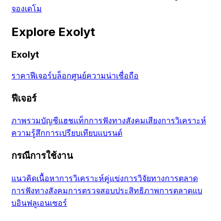
จองเดโม
Explore Exolyt
Exolyt
ราคา
ฟีเจอร์
บล็อก
ศูนย์ความน่าเชื่อถือ
ฟีเจอร์
ภาพรวมบัญชี
แฮชแท็ก
การฟังทางสังคม
เสียง
การวิเคราะห์
ความรู้สึก
การเปรียบเทียบแบรนด์
กรณีการใช้งาน
แนวคิดเนื้อหา
การวิเคราะห์คู่แข่ง
การวิจัยทางการตลาด
การฟังทางสังคม
การตรวจสอบประสิทธิภาพ
การตลาดแบ
บอินฟลูเอนเซอร์