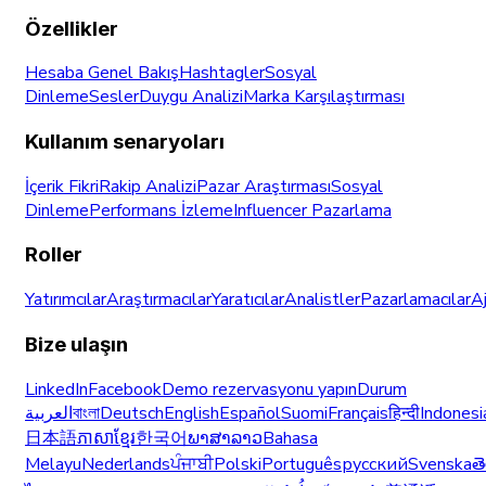
Özellikler
Hesaba Genel Bakış
Hashtagler
Sosyal
Dinleme
Sesler
Duygu Analizi
Marka Karşılaştırması
Kullanım senaryoları
İçerik Fikri
Rakip Analizi
Pazar Araştırması
Sosyal
Dinleme
Performans İzleme
Influencer Pazarlama
Roller
Yatırımcılar
Araştırmacılar
Yaratıcılar
Analistler
Pazarlamacılar
A
Bize ulaşın
LinkedIn
Facebook
Demo rezervasyonu yapın
Durum
العربية
বাংলা
Deutsch
English
Español
Suomi
Français
हिन्दी
Indonesi
日本語
ភាសាខ្មែរ
한국어
ພາສາລາວ
Bahasa
Melayu
Nederlands
ਪੰਜਾਬੀ
Polski
Português
русский
Svenska
త