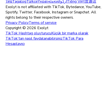
ไทย
Tagalog
Türkçe
Yкраїнський
اُردُو
Tiếng Việt
普通话
Exolyt is not affiliated with TikTok, Bytedance, YouTube,
Spotify, Twitter, Facebook, Instagram or Snapchat. All
rights belong to their respective owners.
Privacy Policy
Terms of service
Copyright ©
2026
Exolyt
TikTok Hashtag oluşturucu
Küçük bir marka olarak
TikTok’tan nasıl faydalanabilirsiniz
TikTok Para
Hesaplayıcı