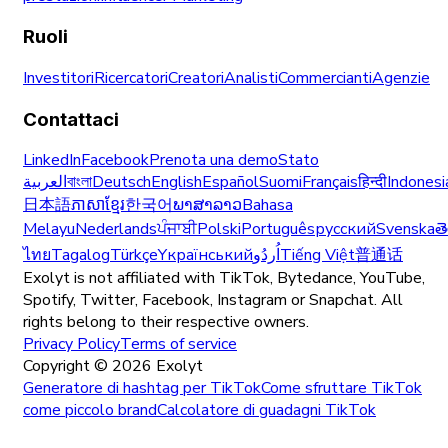
Ruoli
Investitori
Ricercatori
Creatori
Analisti
Commercianti
Agenzie
Contattaci
LinkedIn
Facebook
Prenota una demo
Stato
العربية
বাংলা
Deutsch
English
Español
Suomi
Français
हिन्दी
Indonesi
日本語
ភាសាខ្មែរ
한국어
ພາສາລາວ
Bahasa
Melayu
Nederlands
ਪੰਜਾਬੀ
Polski
Português
русский
Svenska
త
ไทย
Tagalog
Türkçe
Yкраїнський
اُردُو
Tiếng Việt
普通话
Exolyt is not affiliated with TikTok, Bytedance, YouTube,
Spotify, Twitter, Facebook, Instagram or Snapchat. All
rights belong to their respective owners.
Privacy Policy
Terms of service
Copyright ©
2026
Exolyt
Generatore di hashtag per TikTok
Come sfruttare TikTok
come piccolo brand
Calcolatore di guadagni TikTok