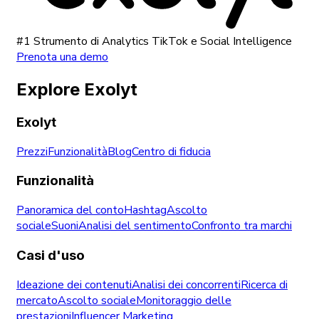
#1 Strumento di Analytics TikTok e Social Intelligence
Prenota una demo
Explore Exolyt
Exolyt
Prezzi
Funzionalità
Blog
Centro di fiducia
Funzionalità
Panoramica del conto
Hashtag
Ascolto
sociale
Suoni
Analisi del sentimento
Confronto tra marchi
Casi d'uso
Ideazione dei contenuti
Analisi dei concorrenti
Ricerca di
mercato
Ascolto sociale
Monitoraggio delle
prestazioni
Influencer Marketing