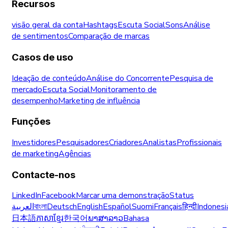
Recursos
visão geral da conta
Hashtags
Escuta Social
Sons
Análise
de sentimentos
Comparação de marcas
Casos de uso
Ideação de conteúdo
Análise do Concorrente
Pesquisa de
mercado
Escuta Social
Monitoramento de
desempenho
Marketing de influência
Funções
Investidores
Pesquisadores
Criadores
Analistas
Profissionais
de marketing
Agências
Contacte-nos
LinkedIn
Facebook
Marcar uma demonstração
Status
العربية
বাংলা
Deutsch
English
Español
Suomi
Français
हिन्दी
Indonesi
日本語
ភាសាខ្មែរ
한국어
ພາສາລາວ
Bahasa