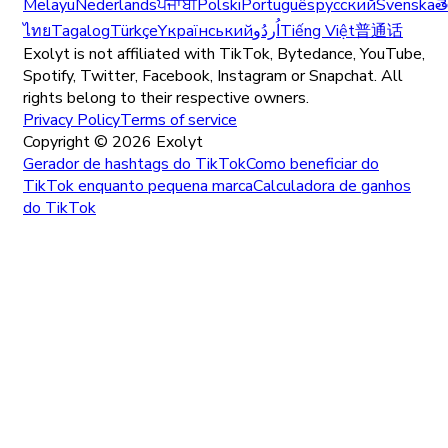
Melayu
Nederlands
ਪੰਜਾਬੀ
Polski
Português
русский
Svenska
త
ไทย
Tagalog
Türkçe
Yкраїнський
اُردُو
Tiếng Việt
普通话
Exolyt is not affiliated with TikTok, Bytedance, YouTube,
Spotify, Twitter, Facebook, Instagram or Snapchat. All
rights belong to their respective owners.
Privacy Policy
Terms of service
Copyright ©
2026
Exolyt
Gerador de hashtags do TikTok
Como beneficiar do
TikTok enquanto pequena marca
Calculadora de ganhos
do TikTok