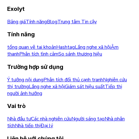
Exolyt
Bảng giá
Tính năng
Blog
Trung tâm Tin cậy
Tính năng
tổng quan vê tai khoản
Hashtag
Lắng nghe xã hội
Âm
thanh
Phân tích tình cảm
So sánh thương hiệu
Trường hợp sử dụng
Ý tưởng nội dung
Phân tích đối thủ cạnh tranh
Nghiên cứu
thị trường
Lắng nghe xã hội
Giám sát hiệu suất
Tiếp thị
người ảnh hưởng
Vai trò
Nhà đầu tư
Các nhà nghiên cứu
Người sáng tạo
Nhà phân
tích
Nhà tiếp thị
Đại lý
Liên hệ với chúng tôi