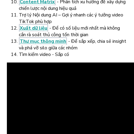
Content Matrix
- Phân tích xu hướng để xây dựng
chiến lược nội dung hiệu quả
Trợ lý Nội dung AI – Gợi ý nhanh các ý tưởng video
TikTok phù hợp
Xuất dữ liệu
- Để có số liệu mới nhất mà không
cần rà soát thủ công tốn thời gian
Thư mục thông minh
- Để sắp xếp, chia sẻ insight
và phá vỡ silo giữa các nhóm
Tìm kiếm video - Sắp có