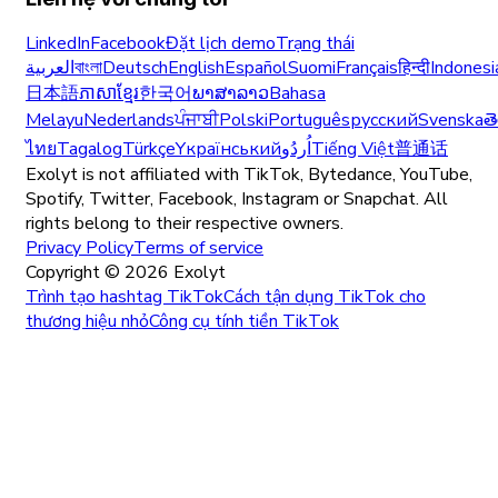
LinkedIn
Facebook
Đặt lịch demo
Trạng thái
العربية
বাংলা
Deutsch
English
Español
Suomi
Français
हिन्दी
Indonesi
日本語
ភាសាខ្មែរ
한국어
ພາສາລາວ
Bahasa
Melayu
Nederlands
ਪੰਜਾਬੀ
Polski
Português
русский
Svenska
త
ไทย
Tagalog
Türkçe
Yкраїнський
اُردُو
Tiếng Việt
普通话
Exolyt is not affiliated with TikTok, Bytedance, YouTube,
Spotify, Twitter, Facebook, Instagram or Snapchat. All
rights belong to their respective owners.
Privacy Policy
Terms of service
Copyright ©
2026
Exolyt
Trình tạo hashtag TikTok
Cách tận dụng TikTok cho
thương hiệu nhỏ
Công cụ tính tiền TikTok