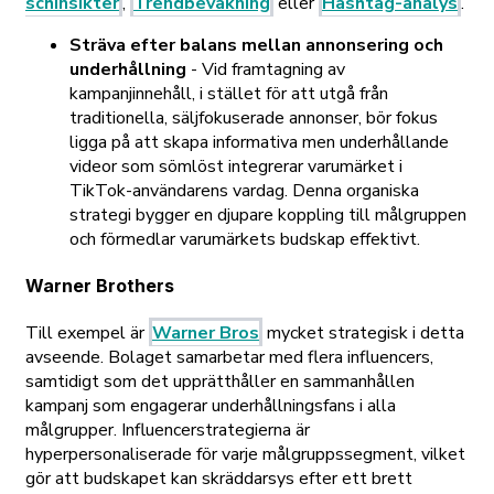
schinsikter
,
Trendbevakning
eller
Hashtag-analys
.
Sträva efter balans mellan annonsering och
underhållning
- Vid framtagning av
kampanjinnehåll, i stället för att utgå från
traditionella, säljfokuserade annonser, bör fokus
ligga på att skapa informativa men underhållande
videor som sömlöst integrerar varumärket i
TikTok-användarens vardag. Denna organiska
strategi bygger en djupare koppling till målgruppen
och förmedlar varumärkets budskap effektivt.
Warner Brothers
Till exempel är
Warner Bros
mycket strategisk i detta
avseende. Bolaget samarbetar med flera influencers,
samtidigt som det upprätthåller en sammanhållen
kampanj som engagerar underhållningsfans i alla
målgrupper. Influencerstrategierna är
hyperpersonaliserade för varje målgruppssegment, vilket
gör att budskapet kan skräddarsys efter ett brett