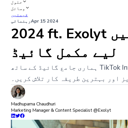
حلول
وسائل
قیمتیں
Apr 15 2024
رہنمائی
2024 ft. Exolyt میں TikTok انفلوینسر مارکیٹنگ کے
لیے مکمل گائیڈ
ہماری جامع گائیڈ کے ساتھ TikTok Influencer مارکیٹنگ کی صلاحیت کو غیر مقفل کریں - Exolyt کے ساتھ کامیابی کے
ز اور بہترین طریقہ کار تلاش کریں۔
Madhuparna Chaudhuri
Marketing Manager & Content Specialist @Exolyt