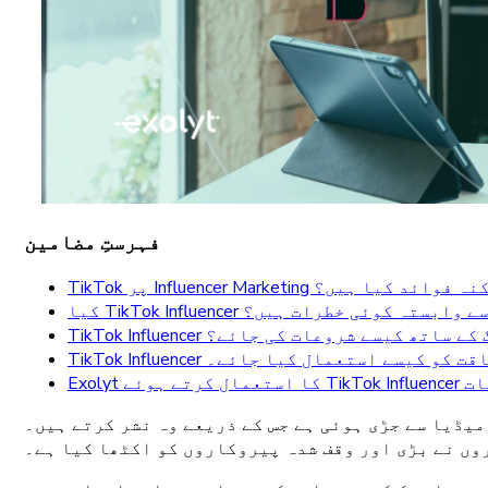
فہرستِ مضامین
Influencer Market کے ممکنہ فوائد کیا ہیں؟
TikTo مارکیٹنگ سے وابستہ کوئی خطرات ہیں؟
TikT مارکیٹنگ کے ساتھ کیسے شروعات کی جائے؟
ارکیٹنگ کی طاقت کو کیسے استعمال کیا جائے۔
دامات
ی ہے جس کے ذریعے وہ نشر کرتے ہیں۔ TikTok ایک ایسا ہی چینل ہے
وں نے بڑی اور وقف شدہ پیروکاروں کو اکٹھا کیا ہے۔