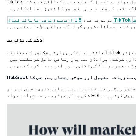
TikTok ویڈیوز کو وائرل کرنے کے لیے جانا جاتا ہے۔ یہ اس کے پرکشش فارمیٹ کی وجہ سے ہو سکتا ہے یا لوگوں کو مسلسل مواد استعمال کرنے کے لیے ڈیزائن کیے گئے
گورتھم کی وجہ سے۔ یہ دونوں کا تھوڑا سا امکان ہے۔
مزید یہ کہ،
ر نئے رجحانات شروع کرنے کے مواقع بڑھا دیتے ہیں۔
:
لاگت کی مؤثریت
اشتہارات کی روایتی شکلوں کے مقابلے، TikTok پر اثر انگیز مارکیٹنگ برانڈز، خاص طور پر محدود مارکیٹنگ بجٹ والے برانڈز کے لیے ایک سرمایہ کاری مؤثر
داری کرکے، برانڈز نمایاں رسائی حاصل کر سکتے ہیں،
ڑے بغیر برانڈ کی آگاہی اور اثر پیدا کر سکتے ہیں۔
رمایہ کاری، خاص طور پر TikTok، دوسرے پلیٹ فارمز کے مقابلے میں آسمان چھو رہی ہے، کیونکہ مختصر
شکل والی ویڈیو سب سے زیادہ مواد ROI پیش کرتی ہے۔