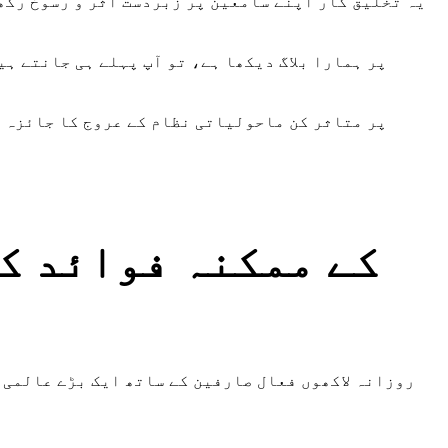
یہ تخلیق کار اپنے سامعین پر زبردست اثر و رسوخ رکھ
TikTok پر Influencer Marketing کے ممک