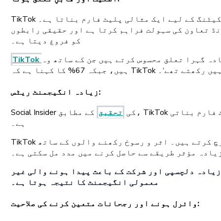
TikTok کا مواد صداقت اور متعلقہیت پر پروان چڑھتا ہے، جو اسے اثر انگیز مارکیٹنگ کے لیے ایک مثالی پلیٹ فارم بناتا ہے۔ TikTok پر اثر و رسوخ رکھنے والے
نڈ تعاون کی سہولت فراہم کرتا ہے اور حقیقی رابطوں
کو فروغ دیتا ہے۔
تھ زیادہ گہرا تعلق محسوس کرتے ہیں جن کے ساتھ وہ TikTok پر تعامل کرتے
رادہ نہیں رکھتے تھے‘۔
:
زیادہ انگیجمنٹ ریٹس
Social Insider کی
تحقیق
کے مطابق، TikTok کی انگیجمنٹ ریٹ اس وقت متاثر کن 4.25% (2023/2024) ہے، جو اسے سب سے زیادہ انگیجمنٹ والا سوشل میڈیا پلیٹ فارم بناتی
ہے۔
TikTok عام طور پر زیادہ مصروفیت کی شرحوں پر فخر کرتا ہے، جس میں صارفین کافی وقت خرچ کرنے والے مواد کو خرچ کرتے ہیں۔ اثر و رسوخ رکھنے والوں کے ساتھ
یادہ مؤثر طریقے سے حاصل کرنے میں مدد مل سکتی ہے۔
 زیادہ دلچسپی اور شرکت کے باعث پیدا ہونے والی غیر
معمولی انگیجمنٹ کا نتیجہ ہوتا ہے۔
:
وائرل ہونے اور رجحانات متعین کرنے کی صلاحیت