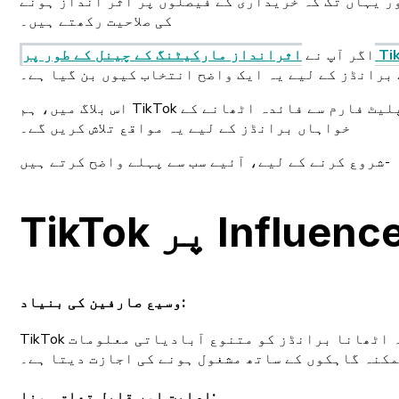
ر یہاں تک کہ خریداری کے فیصلوں پر اثر انداز ہونے
کی صلاحیت رکھتے ہیں۔
نل کے طور پر TikTok
اگر آپ نے
برانڈز کے لیے یہ ایک واضح انتخاب کیوں بن گیا ہے۔
اس بلاگ میں، ہم TikTok پر متاثر کن ماحولیاتی نظام کے عروج کا جائزہ لیں گے، اس کی کامیابی کے پیچھے اسباب اور اس طاقتور پلیٹ فارم سے فائدہ اٹھانے کے
خواہاں برانڈز کے لیے یہ مواقع تلاش کریں گے۔
شروع کرنے کے لیے، آئیے سب سے پہلے واضح کرتے ہیں-
وسیع صارفین کی بنیاد:
TikTok روزانہ لاکھوں فعال صارفین کے ساتھ ایک بڑے عالمی صارف کی بنیاد پر فخر کرتا ہے۔ اس وسیع رسائی کا فائدہ اٹھانا برانڈز کو متنوع آبادیاتی معلومات
مکنہ گاہکوں کے ساتھ مشغول ہونے کی اجازت دیتا ہے۔
:
اصلیت اور قابلِ تعلق ہونا