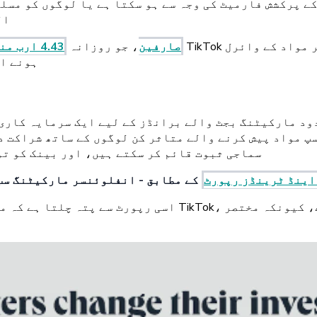
ال
TikTok ویڈیوز دیکھنے میں صرف کرتے ہیں، خودکار طور پر مواد کے وائرل
1.5 ارب سے زیادہ ماہانہ فعال TikTok صارفین
، جو روزانہ
4.43 ارب منٹ
ہونے او
سپ مواد پیش کرنے والے متاثر کن لوگوں کے ساتھ شراکت 
سماجی ثبوت قائم کر سکتے ہیں، اور بینک کو تو
اینڈ ٹرینڈز رپورٹ
اسی رپورٹ سے پتہ چلتا ہے کہ مختصر ویڈیو فرسٹ ایپس میں س