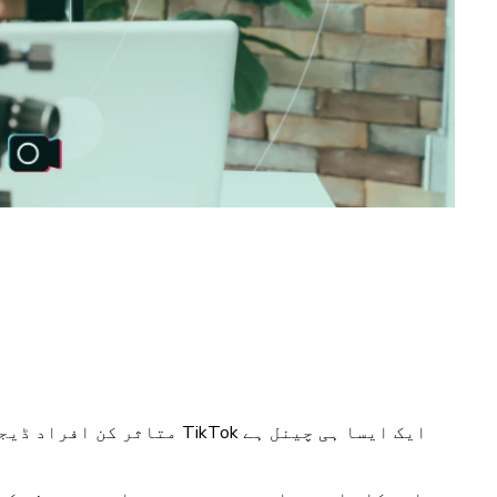
متاثر کن افراد ڈیجیٹل د