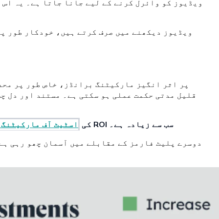
قلیل مدتی حکمت عملی ہو سکتی ہے۔ مستند اور دل چ
کے مطابق - انفلوئنسر مارکیٹنگ سب سے زیادہ مقبول اور مؤثر رجحان ہے، جس کا ROI سب سے زیادہ ہے۔
HubSpot کی
اسٹیٹ آف مارکیٹنگ 