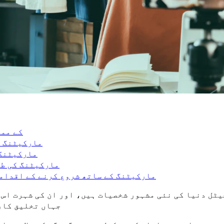
TikTok پر ing
کیا k Influencer
ok Influencer
TikTok Influencer م
Exolyt کا استعمال کرتے ہوئے TikTok Influencer مارکیٹنگ کے ساتھ شروع کرنے کے اق
نیا کی نئی مشہور شخصیات ہیں، اور ان کی شہرت اس میڈیا سے جڑی ہوئ
جہاں تخلیق کار