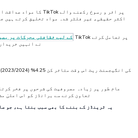
اکثر حقیقی، غیر فلٹر شدہ مواد تخلیق کرتے ہیں جو
TikTok کے لیے ثقافتی محرکات پر بص
ہیں، جبکہ 67% کا کہنا ہ
تعاون کرنے سے برانڈز کو اس اعلیٰ م
یہ ٹرینڈز کے بننے کا بھی سبب بنتا ہے، جو صا