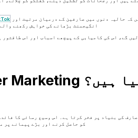
تے ہیں اور رجحانات کو تشکیل دینے، گفتگو کو چلانے، او
پر ہمارا بلاگ دیکھا ہے، تو آپ پہلے ہی جانتے ہیں کہ حالیہ دنوں میں صارفین کے درمیان مرئیت اور
اثرانداز مارکیٹنگ کے چی
انگیجمنٹ بڑھانے کی خواہش رکھنے والے 
نہ فوائد کیا ہیں؟
کو حاصل کرنے اور بڑے پیمانے پر م