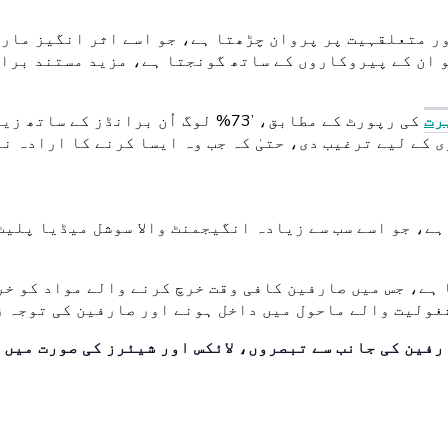
 ان کے پیروکاروں کے ساتھ گونجتا ہے، مزید مستند برا
یرت
کی رپورٹ کے مطابق، ’73% لوگ اُن برانڈز کے سا
ے کہ TikTok نے انہیں خریداری کے لیے ترغیب دی، حتیٰ کہ جب وہ ایسا کرنے کا ا
شغولیت والے ماحول میں داخل ہونے اور صارفین کی توجہ ز
رفین کی جانب سے تبصروں، لائکس اور شیئرز کی صورت میں