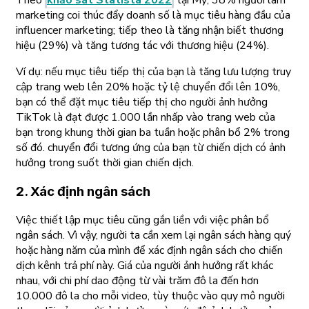
Theo
khảo sát Statista 2022
tại Mỹ, 38% người làm
marketing coi thúc đẩy doanh số là mục tiêu hàng đầu của
influencer marketing; tiếp theo là tăng nhận biết thương
hiệu (29%) và tăng tương tác với thương hiệu (24%).
Ví dụ: nếu mục tiêu tiếp thị của bạn là tăng lưu lượng truy
cập trang web lên 20% hoặc tỷ lệ chuyển đổi lên 10%,
bạn có thể đặt mục tiêu tiếp thị cho người ảnh hưởng
TikTok là đạt được 1.000 lần nhấp vào trang web của
bạn trong khung thời gian ba tuần hoặc phân bổ 2% trong
số đó. chuyển đổi tương ứng của bạn từ chiến dịch có ảnh
hưởng trong suốt thời gian chiến dịch.
2. Xác định ngân sách
Việc thiết lập mục tiêu cũng gắn liền với việc phân bổ
ngân sách. Vì vậy, người ta cần xem lại ngân sách hàng quý
hoặc hàng năm của mình để xác định ngân sách cho chiến
dịch kênh trả phí này. Giá của người ảnh hưởng rất khác
nhau, với chi phí dao động từ vài trăm đô la đến hơn
10.000 đô la cho mỗi video, tùy thuộc vào quy mô người