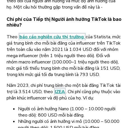
theo dõi của người ảnh hưởng và mức độ ảnh hưởng của
họ. Một câu hỏi thường gặp trong vấn đề này là -
Chi phí của Tiếp thị Người ảnh hưởng TikTok là bao
nhiêu?
Theo
báo cáo nghiên cứu thị trường
của Statista, mức
giá trung bình cho mỗi bài đăng của influencer trên TikTok
trên toàn cầu vào năm 2021 là 1.034 USD đối với nhóm
mega influencer (trên 1 triệu người theo dõi). Đối với
nhóm macro influencer (100.000–1 triệu người theo dõi),
mức giá tối thiểu trung bình cho mỗi bài đăng là 151 USD,
trong khi mức giá tối đa trung bình là 793 USD.
Năm 2023, chi phí trung bình cho một bài đăng TikTok tài
trợ là 3.514 USD, theo
IZEA
. Chi phí cũng phụ thuộc vào
phân khúc influencer và độ phủ của họ. Ví dụ:
Người có ảnh hưởng Nano (1.000 – 10.000 người
theo dõi): 800 USD mỗi bài đăng.
Những người có ảnh hưởng vi mô (10.000 – 50.000
người theo dõi): 1.500 USD mỗi bài đăng.